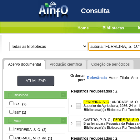
Consulta
Home
Bibliotecas
I
Acervo documental
Produção científica
Coleção de periódicos
Ordenar
Relevância
Autor
Título
Ano
por:
Registros recuperados : 2
Biblioteca
FERREIRA, S. O
.
;
ANDRADE, M. O. 
BRT
(2)
Superior de Agricultura, 1986. 24 p. il
1.
Biblioteca(s):
Biblioteca Rui Tendinh
BST
(1)
CASTRO, P. R. C.
;
FERREIRA, S. O
.
Autor
Brasileira para Pesquisa da Potassa e 
2.
Biblioteca(s):
Biblioteca Rui Tendin
FERREIRA, S. O.
(2)
ANDRADE, M. O. de.
(1)
Registros recuperados : 2