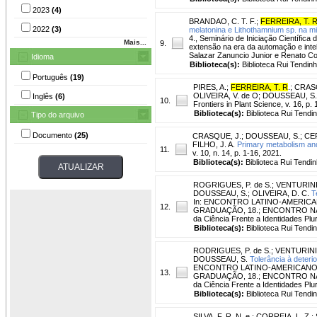
2023
(4)
BRANDAO, C. T. F.
;
FERREIRA, T. 
2022
(3)
melatonina e Lithothamnium sp. na m
4., Seminário de Iniciação Científica 
Mais...
9.
extensão na era da automação e intelig
Salazar Zanuncio Junior e Renato C
Idioma
Biblioteca(s):
Biblioteca Rui Tendinh
Português
(19)
PIRES, A.
;
FERREIRA, T. R
.
;
CRASQ
OLIVEIRA, V. de O
;
DOUSSEAU, S.
Inglês
(6)
10.
Frontiers in Plant Science, v. 16, p.
Biblioteca(s):
Biblioteca Rui Tendi
Tipo do arquivo
Documento
(25)
CRASQUE, J.
;
DOUSSEAU, S.
;
CER
FILHO, J. A.
Primary metabolism and 
11.
v. 10, n. 14, p. 1-16, 2021.
Biblioteca(s):
Biblioteca Rui Tendin
ROGRIGUES, P. de S.
;
VENTURINI,
DOUSSEAU, S.
;
OLIVEIRA, D. C.
T
In: ENCONTRO LATINO-AMERICA
12.
GRADUAÇÃO, 18.; ENCONTRO NACIO
da Ciência Frente a Identidades Pl
Biblioteca(s):
Biblioteca Rui Tendi
RODRIGUES, P. de S.
;
VENTURINI,
DOUSSEAU, S.
Tolerância à deteri
ENCONTRO LATINO-AMERICANO D
13.
GRADUAÇÃO, 18.; ENCONTRO NACIO
da Ciência Frente a Identidades Pl
Biblioteca(s):
Biblioteca Rui Tendi
SILVA, F. R. N. e.
;
CORREIA, L. Z.
;