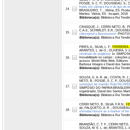
POSSE, S. C. P.
;
DOUSSEAU, S.
;
C
frutos em câmara fria e do tipo de
14.
BRASILEIRO, 7. , Vitória, ES. Produç
Martins. Vitória, ES : Incaper, 2018.
Biblioteca(s):
Biblioteca Rui Tendi
CRASQUE, J.
;
CERRI NETO, B.
;
P
C.A.S.
;
SCHMILDT, E.R.
;
DOUSSEA
15.
chlorophyll a fluorescence.
PHOTOSYN
Biblioteca(s):
Biblioteca Rui Tendi
PIRES, A.
;
SILVA, L. F.
;
FERREIRA, 
ARANTES, L. de O.
;
OLIVEIRA, V. d
cloridrato de aviglicina.
In: SIMPOSIO
Inovabilidade no campo : soluções pa
16.
acesso: World Wide Web. Editores: 
Barbosa Vinagre e David dos Santos
Biblioteca(s):
Biblioteca Rui Tendi
SOUZA, G. A. R. de.
;
COSTA, R. J.
NETO, B.
;
POSSE, S. C. P.
;
DOUSS
sementes de mamão 'Rubi INCAPER 5
17.
SIMPÓSIO DO PAPAYA BRASILEIRO, 7. ,
organizador, David dos Santos Martin
Biblioteca(s):
Biblioteca Rui Tendi
CERRI NETO, B.
;
SILVA, F.R.N.
;
FE
de
;
FALQUETO, A. R .
;
DOUSSEAU,
18.
stomatal closure as a marker of the
Biblioteca(s):
Biblioteca Rui Tendi
BRANDÃO, C. T. F.
;
CERRI NETO, 
SOUZA, M. E. L. de
;
ARANTES, L. d