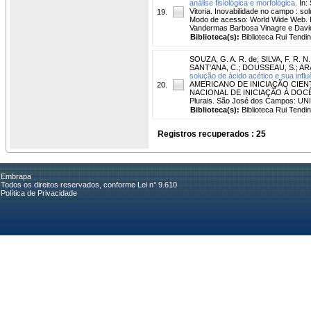
análise fisiológica e morfológica.
In:
Vitoria. Inovabilidade no campo : so
19.
Modo de acesso: World Wide Web. Ed
Vandermas Barbosa Vinagre e David
Biblioteca(s):
Biblioteca Rui Tendi
SOUZA, G. A. R. de
;
SILVA, F. R. N.
SANT'ANA, C.
;
DOUSSEAU, S.
;
ARA
solução de ácido acético e sua influ
AMERICANO DE INICIAÇÃO CIEN
20.
NACIONAL DE INICIAÇÃO À DOCÊNCIA
Plurais. São José dos Campos: UNI
Biblioteca(s):
Biblioteca Rui Tendi
Registros recuperados : 25
Embrapa
Todos os direitos reservados, conforme Lei n° 9.610
Política de Privacidade