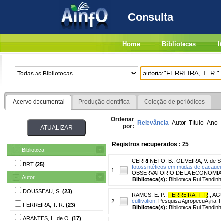
Consulta
Home
Bibliotecas
I
Acervo documental
Produção científica
Coleção de periódicos
Ordenar
Relevância
Autor
Título
Ano
por:
Registros recuperados : 25
Biblioteca
CERRI NETO, B.
;
OLIVEIRA, V. de S
BRT
(25)
fotossintéticos em mudas de cacauei
1.
OBSERVATORIO DE LA ECONOMIA LATI
Autor
Biblioteca(s):
Biblioteca Rui Tendinh
DOUSSEAU, S.
(23)
RAMOS, E. P.
;
FERREIRA, T. R
.
;
AGU
cultivation.
Pesquisa AgropecuÃ¡ria Tro
2.
FERREIRA, T. R.
(23)
Biblioteca(s):
Biblioteca Rui Tendinh
ARANTES, L. de O.
(17)