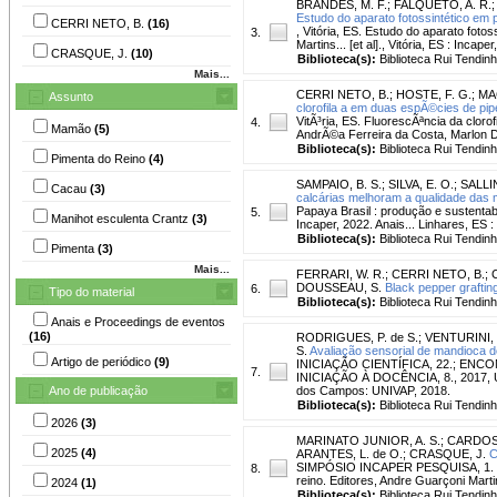
BRANDES, M. F.
;
FALQUETO, A. R.
Estudo do aparato fotossintético em 
CERRI NETO, B.
(16)
, Vitória, ES. Estudo do aparato fot
3.
Martins... [et al]., Vitória, ES : Incape
CRASQUE, J.
(10)
Biblioteca(s):
Biblioteca Rui Tendinh
Mais...
CERRI NETO, B.
;
HOSTE, F. G.
;
MA
Assunto
clorofila a em duas espÃ©cies de pipe
VitÃ³ria, ES. FluorescÃªncia da cloro
4.
Mamão
(5)
AndrÃ©a Ferreira da Costa, Marlon Du
Biblioteca(s):
Biblioteca Rui Tendinh
Pimenta do Reino
(4)
SAMPAIO, B. S.
;
SILVA, E. O.
;
SALLIN
Cacau
(3)
calcárias melhoram a qualidade das
Papaya Brasil : produção e sustentabi
5.
Manihot esculenta Crantz
(3)
Incaper, 2022. Anais... Linhares, ES :
Biblioteca(s):
Biblioteca Rui Tendinh
Pimenta
(3)
Mais...
FERRARI, W. R.
;
CERRI NETO, B.
;
DOUSSEAU, S.
Black pepper grafting
6.
Tipo do material
Biblioteca(s):
Biblioteca Rui Tendinh
Anais e Proceedings de eventos
(16)
RODRIGUES, P. de S.
;
VENTURINI, 
S.
Avaliação sensorial de mandioca d
Artigo de periódico
(9)
INICIAÇÃO CIENTÍFICA, 22.; E
7.
INICIAÇÃO À DOCÊNCIA, 8., 2017, Urb
Ano de publicação
dos Campos: UNIVAP, 2018.
Biblioteca(s):
Biblioteca Rui Tendinh
2026
(3)
MARINATO JUNIOR, A. S.
;
CARDOSO
2025
(4)
ARANTES, L. de O.
;
CRASQUE, J.
C
SIMPÓSIO INCAPER PESQUISA, 1. , Vitó
8.
reino. Editores, Andre Guarçoni Martins.
2024
(1)
Biblioteca(s):
Biblioteca Rui Tendinh