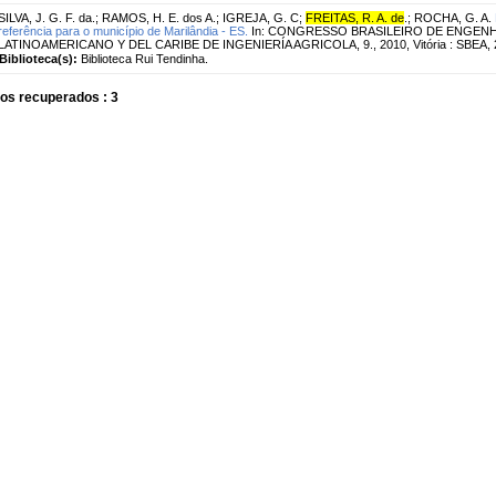
SILVA, J. G. F. da.
;
RAMOS, H. E. dos A.
;
IGREJA, G. C
;
FREITAS, R. A. de
.
;
ROCHA, G. A.
referência para o município de Marilândia - ES.
In: CONGRESSO BRASILEIRO DE ENGENH
LATINOAMERICANO Y DEL CARIBE DE INGENIERÍA AGRICOLA, 9., 2010, Vitória : SBEA, 2
Biblioteca(s):
Biblioteca Rui Tendinha.
os recuperados : 3