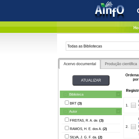
Ho
Acervo documental
Produção científica
Ordena
por
Registr
Biblioteca
BRT
(3)
1.
Autor
FREITAS, R. A. de.
(3)
2.
RAMOS, H. E. dos A.
(2)
SILVA, J. G. F. da.
(2)