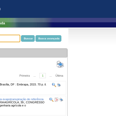
)
uda
Primeira
...
1
...
Última
Brasília, DF : Embrapa, 2015. 70 p. il.
da evapotranspiração de referência
IA AGRÍCOLA, 39.; CONGRESSO
nharia agrícola e o