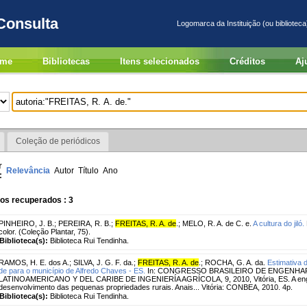
Consulta
Logomarca da Instituição (ou biblioteca
me
Bibliotecas
Itens selecionados
Créditos
Aj
Coleção de periódicos
r
Relevância
Autor
Título
Ano
:
os recuperados : 3
PINHEIRO, J. B.
;
PEREIRA, R. B.
;
FREITAS, R. A. de
.
;
MELO, R. A. de C. e.
A cultura do jiló.
color. (Coleção Plantar, 75).
Biblioteca(s):
Biblioteca Rui Tendinha.
RAMOS, H. E. dos A.
;
SILVA, J. G. F. da.
;
FREITAS, R. A. de
.
;
ROCHA, G. A. da.
Estimativa 
de para o município de Alfredo Chaves - ES.
In: CONGRESSO BRASILEIRO DE ENGENHAR
LATINOAMERICANO Y DEL CARIBE DE INGENIERÍA AGRÍCOLA, 9, 2010, Vitória, ES. A enge
desenvolvimento das pequenas propriedades rurais. Anais... Vitória: CONBEA, 2010. 4p.
Biblioteca(s):
Biblioteca Rui Tendinha.