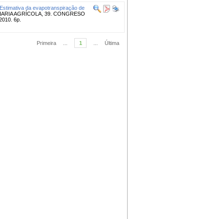
Estimativa da evapotranspiração de
ARIA AGRÍCOLA, 39. CONGRESO
010. 6p.
Primeira
...
1
...
Última