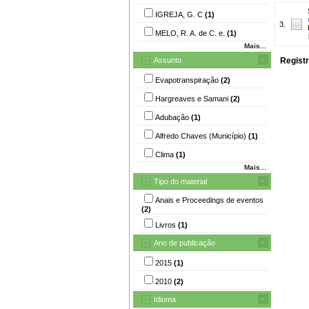
IGREJA, G. C
(1)
3.
MELO, R. A. de C. e.
(1)
Mais...
Assunto
Registr
Evapotranspiração
(2)
Hargreaves e Samani
(2)
Adubação
(1)
Alfredo Chaves (Município)
(1)
Clima
(1)
Mais...
Tipo do material
Anais e Proceedings de eventos
(2)
Livros
(1)
Ano de publicação
2015
(1)
2010
(2)
Idioma