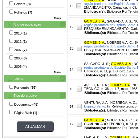
região produtora do Espírito Santo. 
Folders
(8)
11.
EM ANDAMENTO, Cariacica, n. 09, p
Biblioteca(s):
Biblioteca Rui Tendin
Folhetos
(7)
Mais...
GOMES, J. A
.
;
SALGADO, J. S.
;
NO
Ano de publicação
região produtora do Espírito Santo. 
12.
PESQUISA EM ANDAMENTO, Caricica,
Biblioteca(s):
Biblioteca Rui Tendi
2013
(1)
2011
(1)
GOMES, J. A
.
;
NOBREGA, A. C.
;
S
região produtora do Espírito Santo.
13.
2007
(7)
PESQUISA EM ANDAMENTO, Cariacica,
Biblioteca(s):
Biblioteca Rui Tendi
2006
(3)
SALGADO, J. S.
;
GOMES, J. A
.
;
NO
2005
(4)
região produtora do Espírito Santo. 
14.
Cariacica, n. 11, p. 1-3, dez. 1982.
Mais...
Biblioteca(s):
Biblioteca Rui Tendi
Idioma
ARLEU, R. J. A.
;
GOMES, J. A
.
;
NOB
Português
(56)
TÉCNICO, n. 38, p. 1-7, maio. 198
15.
Biblioteca(s):
Biblioteca Rui Tendi
Tipo do arquivo
VENTURA, J. A.
;
NOBREGA, A. C.
;
Documento
(45)
Espírito Santo.
In: Relatório técnico
16.
Biblioteca(s):
Biblioteca Rui Tendi
Página Web
(1)
GOMES, J. A
.
;
NOBREGA, A. C.
;
SI
COMUNICADO TÉCNICO, n. 31, p. 1-
17.
Biblioteca(s):
Biblioteca Rui Tendi
MARIN, S. L. D.
;
GOMES, J. A
.
;
ALV