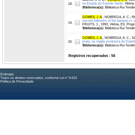
no Estado do Espírito Santo.
Vitóri
18.
Biblioteca(s):
Biblioteca Rui Tendi
GOMES, J. A
.
;
NOBREGA, A. C.
;
RO
second followers of the banana cv. pr
19.
FRUITS, 1., 1993, Vitória, ES. Pro
Biblioteca(s):
Biblioteca Rui Tendi
GOMES, J. A
.
;
NOBREGA, A. C.
;
S
prata, na região produtora do Espiri
20.
Biblioteca(s):
Biblioteca Rui Tendi
Registros recuperados : 56
Embrapa
Todos os direitos reservados, conforme Lei n° 9.610
Política de Privacidade