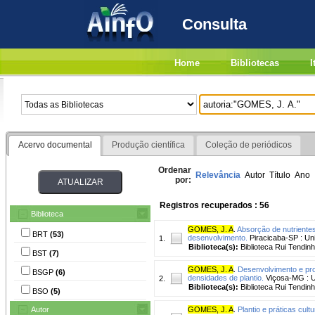
Consulta
Home
Bibliotecas
I
Acervo documental
Produção científica
Coleção de periódicos
Ordenar
Relevância
Autor
Título
Ano
por:
Registros recuperados : 56
Biblioteca
GOMES, J. A
.
Absorção de nutrientes
BRT
(53)
desenvolvimento.
Piracicaba-SP : Un
1.
Biblioteca(s):
Biblioteca Rui Tendinh
BST
(7)
GOMES, J. A
.
Desenvolvimento e prod
BSGP
(6)
densidades de plantio.
Viçosa-MG : Un
2.
Biblioteca(s):
Biblioteca Rui Tendinh
BSO
(5)
Autor
GOMES, J. A
.
Plantio e práticas cult