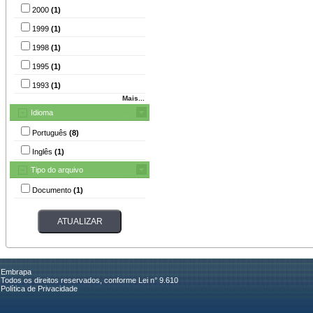
2000
(1)
1999
(1)
1998
(1)
1995
(1)
1993
(1)
Mais...
Idioma
Português
(8)
Inglês
(1)
Tipo do arquivo
Documento
(1)
Embrapa
Todos os direitos reservados, conforme Lei n° 9.610
Política de Privacidade