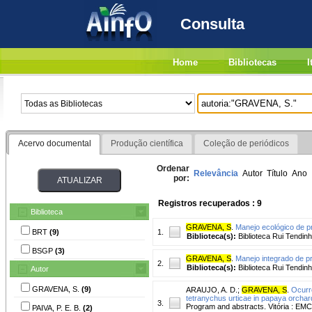
Consulta
Home
Bibliotecas
I
Acervo documental
Produção científica
Coleção de periódicos
Ordenar
Relevância
Autor
Título
Ano
por:
Registros recuperados : 9
Biblioteca
GRAVENA, S
.
Manejo ecológico de p
BRT
(9)
1.
Biblioteca(s):
Biblioteca Rui Tendinh
BSGP
(3)
GRAVENA, S
.
Manejo integrado de p
2.
Biblioteca(s):
Biblioteca Rui Tendinh
Autor
GRAVENA, S.
(9)
ARAUJO, A. D.
;
GRAVENA, S
.
Ocurre
tetranychus urticae in papaya orchar
3.
Program and abstracts. Vitória : EM
PAIVA, P. E. B.
(2)