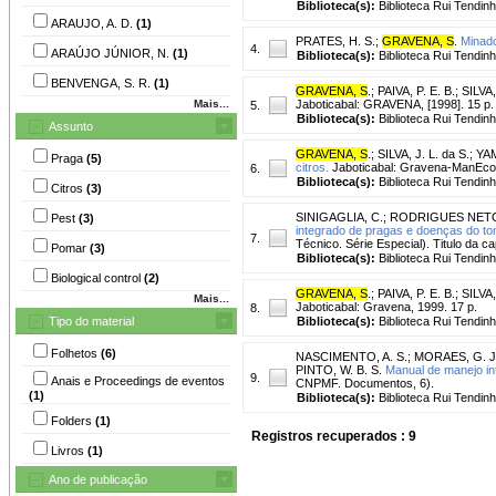
Biblioteca(s):
Biblioteca Rui Tendinh
ARAUJO, A. D.
(1)
PRATES, H. S.
;
GRAVENA, S
.
Minado
4.
ARAÚJO JÚNIOR, N.
(1)
Biblioteca(s):
Biblioteca Rui Tendinh
BENVENGA, S. R.
(1)
GRAVENA, S
.
;
PAIVA, P. E. B.
;
SILVA,
Mais...
Jaboticabal: GRAVENA, [1998]. 15 p.
5.
Biblioteca(s):
Biblioteca Rui Tendin
Assunto
GRAVENA, S
.
;
SILVA, J. L. da S.
;
YAM
Praga
(5)
citros.
Jaboticabal: Gravena-ManEcol,
6.
Biblioteca(s):
Biblioteca Rui Tendin
Citros
(3)
SINIGAGLIA, C.
;
RODRIGUES NETO
Pest
(3)
integrado de pragas e doenças do to
7.
Técnico. Série Especial). Titulo da 
Pomar
(3)
Biblioteca(s):
Biblioteca Rui Tendinh
Biological control
(2)
GRAVENA, S
.
;
PAIVA, P. E. B.
;
SILVA,
Mais...
Jaboticabal: Gravena, 1999. 17 p.
8.
Tipo do material
Biblioteca(s):
Biblioteca Rui Tendinh
Folhetos
(6)
NASCIMENTO, A. S.
;
MORAES, G. J
PINTO, W. B. S.
Manual de manejo in
9.
Anais e Proceedings de eventos
CNPMF. Documentos, 6).
(1)
Biblioteca(s):
Biblioteca Rui Tendin
Folders
(1)
Registros recuperados : 9
Livros
(1)
Ano de publicação