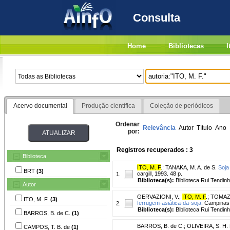
Consulta
Home
Bibliotecas
I
Acervo documental
Produção científica
Coleção de periódicos
Ordenar
Relevância
Autor
Título
Ano
por:
Registros recuperados : 3
Biblioteca
ITO, M. F
.
;
TANAKA, M. A. de S.
Soja
BRT
(3)
cargill, 1993. 48 p.
1.
Biblioteca(s):
Biblioteca Rui Tendinh
Autor
GERVAZIONI, V.
;
ITO, M. F
.
;
TOMAZE
ITO, M. F.
(3)
ferrugem-asiática-da-soja.
Campinas: 
2.
Biblioteca(s):
Biblioteca Rui Tendinh
BARROS, B. de C.
(1)
BARROS, B. de C.
;
OLIVEIRA, S. H. 
CAMPOS, T. B. de
(1)