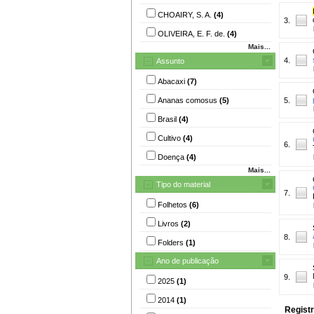
CHOAIRY, S. A.
(4)
3.
OLIVEIRA, E. F. de.
(4)
Mais...
4.
Assunto
Abacaxi
(7)
Ananas comosus
(5)
5.
Brasil
(4)
Cultivo
(4)
6.
Doença
(4)
Mais...
Tipo do material
7.
Folhetos
(6)
Livros
(2)
8.
Folders
(1)
Ano de publicação
9.
2025
(1)
2014
(1)
Registr