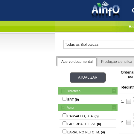
Ho
Acervo documental
Produção científica
Ordena
por
Registr
Biblioteca
BRT
(9)
1.
Autor
CARVALHO, R. A.
(6)
2.
LACERDA, J. T. de.
(6)
BARREIRO NETO, M.
(4)