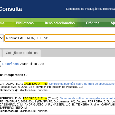
Consulta
Logomarca da Instituição (ou biblioteca
me
Bibliotecas
Itens selecionados
Créditos
Aj
Coleção de periódicos
r
Relevância
Autor
Título
Ano
:
os recuperados : 9
CARVALHO, R. A.
;
LACERDA, J. T. de
.
Controle da podridão-negra-do-fruto do abacaxizeir
Pessoa: EMEPA, 2006. 16 p. (EMEPA-PB. Boletim de Pesquisa, 12)
Biblioteca(s):
Biblioteca Rui Tendinha.
FERREIRA, E. G.
;
LACERDA, J. T. de
(Coord.).
Sistemas de cultivo de mangaba e abacaxi e
PB : EMEPA-PB, 2014. 83p. il. (EMAPA-PB. Documentos, 64). Autores: FERREIRA, E. G.; L
CASSIMIRO, C. M.; ANDRIGUETO, J. R.; NASSER, L. C. B.; TEIXEIRA, J. M. A.; CARVALHO, 
BARREIRO NETO, M.
Biblioteca(s):
Biblioteca Rui Tendinha.