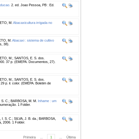
oducao.
2. ed. Joao Pessoa, PB : Ed.
ETO, M.
Abacaxicultura irrigada no
TO, M.
Abacaxi : sistema de cultivo
, 38).
ETO, M.
;
SANTOS, E. S. dos.
0. 37 p. (EMEPA. Documentos, 27).
ETO, M.
;
SANTOS, E. S. dos.
 p. il. color. (EMEPA. Boletim de
 S. C.
;
BARBOSA, M. M.
Inhame : um
umeração. 1 Folder.
I. S. C.
;
SILVA, J. B. da.
;
BARBOSA,
 2006. 1 Folder.
Primeira
...
1
...
Última