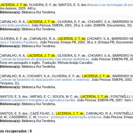
LACERDA, J. T. de
;
OLIVEIRA, E. F. de
;
SANTOS, E. S. dos
Abacaxi e as tecnologias de pr
dos Autores, 2025. 440 p.
Biblioteca(s):
Biblioteca Rui Tendinha.
CARVALHO, R. A.
;
LACERDA, J. T. de
.
;
OLIVEIRA, E. F. de.
;
CHOAIRY, S. A.
;
BARREIRO N
semi-árido paraibano.
João Pessoa: EMEPA, 2001. 29 p. il. color. (EMEPA. Documentos, 32).
Biblioteca(s):
Biblioteca Rui Tendinha.
OLIVEIRA, E. F. de.
;
CARVALHO, R. A.
;
LACERDA, J. T. de
;
CHOAIRY, S. A.
;
BARREIRO NE
para o Tabuleiro Paraibano.
João Pessoa: Emepa-PB, 2002. 38 p. il. (Emepa-PB. Documentos
Biblioteca(s):
Biblioteca Rui Tendinha.
CARVALHO, R. A.
;
LACERDA, J. T. de
.
;
OLIVEIRA, E. F. de.
;
CHOAIRY, S. A.
;
BARREIRO N
Controle da fusariose do abacaxizeiro com plantas antibióticas.
João Pessoa: EMEPA-PB, 200
Texto em português e inglês. Tradução: Rêmulo Araújo Carvalho.
Biblioteca(s):
Biblioteca Rui Tendinha.
CARVALHO, R. A.
;
CHOAIRY, S. A.
;
OLIVEIRA, E. F. de.
;
LACERDA, J. T. de
.
;
BARREIRO N
Controle da fusariose do abacaxizeiro com taninos e vitaminas.
João Pessoa: EMEPA, 2002. 29
Pesquisa, 11).
Biblioteca(s):
Biblioteca Rui Tendinha.
SANTOS, E. S. dos.
;
MATIAS, E. C.
;
SOUZA, W. C. de.
;
LACERDA, J. T. de
.
;
FONTINÉLLI, I.
alimento saudável e energético da agricultura familiar.
João Pessoa: EMEPA-PB, 2007. Sem n
Biblioteca(s):
Biblioteca Rui Tendinha.
SANTOS, E. S. dos.
;
CAZÉ FILHO, J.
;
LACERDA, J. T. de
.
;
CARVALHO, R. A.
;
FONTINÉLLI, 
M. M.
;
CASSIMIRO, C. M.
Inhame : produção e preservação ambiental.
João Pessoa: Emepa,
Biblioteca(s):
Biblioteca Rui Tendinha.
os recuperados : 9