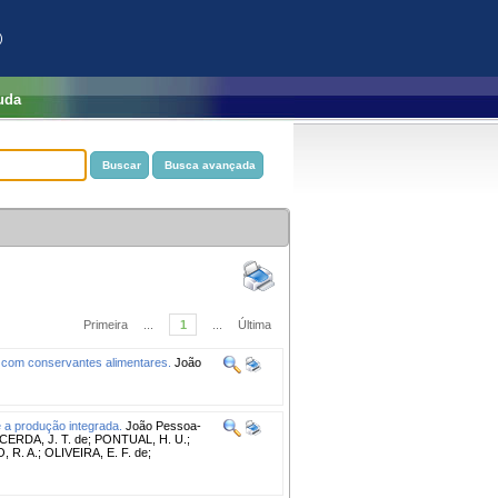
)
uda
Primeira
...
1
...
Última
o com conservantes alimentares.
João
 a produção integrada.
João Pessoa-
ACERDA, J. T. de; PONTUAL, H. U.;
R. A.; OLIVEIRA, E. F. de;