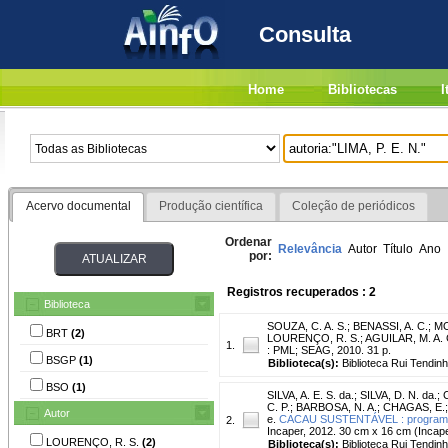
Consulta
Home
Bibliotecas
I
Acervo documental
Produção científica
Coleção de periódicos
Ordenar
Relevância
Autor
Título
Ano
por:
Registros recuperados : 2
Biblioteca
SOUZA, C. A. S.
;
BENASSI, A. C.
;
MO
BRT
(2)
LOURENÇO, R. S.
;
AGUILAR, M. A. 
1.
: PML; SEAG, 2010. 31 p.
BSGP
(1)
Biblioteca(s):
Biblioteca Rui Tendin
BSO
(1)
SILVA, A. E. S. da.
;
SILVA, D. N. da.
;
C
C. P.
;
BARBOSA, N. A.
;
CHAGAS, E.
Autor
e.
CACAU SUSTENTÁVEL : programa de
2.
Incaper, 2012. 30 cm x 16 cm (Incap
LOURENÇO, R. S.
(2)
Biblioteca(s):
Biblioteca Rui Tendin