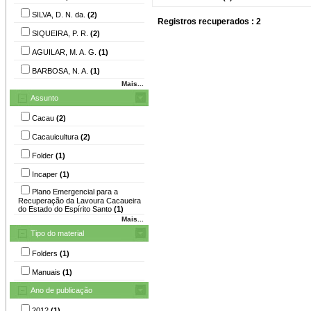
SILVA, D. N. da.
(2)
Registros recuperados : 2
SIQUEIRA, P. R.
(2)
AGUILAR, M. A. G.
(1)
BARBOSA, N. A.
(1)
Mais...
Assunto
Cacau
(2)
Cacauicultura
(2)
Folder
(1)
Incaper
(1)
Plano Emergencial para a
Recuperação da Lavoura Cacaueira
do Estado do Espírito Santo
(1)
Mais...
Tipo do material
Folders
(1)
Manuais
(1)
Ano de publicação
2012
(1)