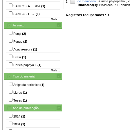
de mamoeiro.
Summa phytopathol , v. 
3.
Biblioteca(s):
Biblioteca Rui Tendinh
SANTOS, A. F. dos
(1)
SANTOS, L. C.
(1)
Registros recuperados : 3
Mais...
Assunto
Fungi
(2)
Fungo
(2)
Acácia-negra
(1)
Brasil
(1)
Carica papaya L
(1)
Mais...
Tipo do material
Artigo de periódico
(1)
Livros
(1)
Teses
(1)
Ano de publicação
2014
(1)
2001
(1)