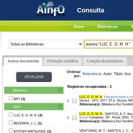
Consulta
Home
Bibliotecas
I
Acervo documental
Produção científica
Coleção de periódicos
Ordenar
Relevância
Autor
Título
Ano
por:
Registros recuperados : 3
Biblioteca
LUZ, E. D. M. N
.
Patogenicidade e t
BRT
(3)
Viçosa : UFV, 1977. 67 p. Viçosa, M
1.
Biblioteca(s):
Biblioteca Rui Tendinh
Autor
LUZ, E. D. M. N
.
;
SANTOS, A. F. dos
LUZ, E. D. M. N.
(3)
Brasil.
Campinas, SP : Rural, 2001. 754 
2.
Biblioteca(s):
Biblioteca Rui Tendinh
BEZERRA, J. L.
(1)
VENTURINI, M. T.
;
SANTOS, L. C.
;
S
KIYOSHI MATSUOKA.
(1)