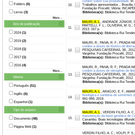
conilon sobre sua produtividade.
In:
Folders
(6)
Trabalhos apresentados... Brasíl
10.
Fundação Procafé; Vitória: INCAPER
Livros
(3)
Biblioteca(s):
Biblioteca Rui Tendi
Mais...
MAURI, A. L
.
;
ANDRADE JÚNIOR, S.
Ano de publicação
PARTELLI, F. L.; OLIVEIRA, M. G.; S
11.
2013. 167 p.
2024
(1)
Biblioteca(s):
Biblioteca Rui Tendin
2019
(2)
MAURI, R.
;
PAIVA, R. F.
;
PRADA-NE
conilon a doses de fósforo de libera
2018
(1)
PESQUISAS CAFEEIRAS, 38., 2012, C
12.
Varginha: Fundação Procafé, 2012.
2017
(1)
Biblioteca(s):
Biblioteca Rui Tendi
2016
(4)
MAURI, R.
;
PAIVA, R. F.
;
PRADA-NE
conilon a doses de nitrogênio de lib
Mais...
PESQUISAS CAFEEIRAS, 38., 2012, C
13.
Idioma
Varginha: Fundação Procafé, 2012.
Biblioteca(s):
Biblioteca Rui Tendi
Português
(51)
MAURI, A. L
.
;
ARAÚJO, E. F.
;
AMARO
Inglês
(6)
fisiológica e sanitária de sementes
14.
991-999, 2019.
Espanhol
(1)
Biblioteca(s):
Biblioteca Rui Tendi
Tipo do arquivo
MAURI, A. L
.
;
VERDIN FILHO, A. C.
manutenção da base genética de Co
15.
Documento
(48)
Caxambu. Boas tecnologias difundir,
Biblioteca(s):
Biblioteca Rui Tendi
Página Web
(1)
VERDIN FILHO, A. C.
;
VOLPI, P. S.