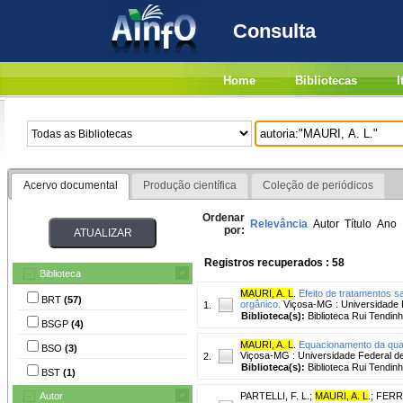
Consulta
Home
Bibliotecas
I
Acervo documental
Produção científica
Coleção de periódicos
Ordenar
Relevância
Autor
Título
Ano
por:
Registros recuperados : 58
Biblioteca
MAURI, A. L
.
Efeito de tratamentos s
BRT
(57)
orgânico.
Viçosa-MG : Universidade Fe
1.
Biblioteca(s):
Biblioteca Rui Tendinh
BSGP
(4)
MAURI, A. L
.
Equacionamento da quali
BSO
(3)
Viçosa-MG : Universidade Federal de 
2.
Biblioteca(s):
Biblioteca Rui Tendinh
BST
(1)
Autor
PARTELLI, F. L.
;
MAURI, A. L
.
;
FERRE