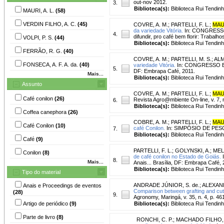
out-nov 2012.
3.
Biblioteca(s):
Biblioteca Rui Tendinh
MAURI, A. L.
(58)
VERDIN FILHO, A. C.
(45)
COVRE, A. M.
;
PARTELLI, F. L.
;
MAUR
da variedade Vitória.
In: CONGRESSO
4.
difundir, pro café bem florir: Trabal
VOLPI, P. S.
(44)
Biblioteca(s):
Biblioteca Rui Tendinh
FERRÃO, R. G.
(40)
COVRE, A. M.
;
PARTELLI, M. S.
;
ALM
FONSECA, A. F. A. da.
(40)
variedade Vitória.
In: CONGRESSO BRA
5.
DF: Embrapa Café, 2011.
Mais...
Biblioteca(s):
Biblioteca Rui Tendinh
Assunto
COVRE, A. M.
;
PARTELLI, F. L.
;
MAUR
Café conilon
(26)
Revista Agro@mbiente On-line, v. 7, 
6.
Biblioteca(s):
Biblioteca Rui Tendinh
Coffea canephora
(26)
COBRE, A. M.
;
PARTELLI, F. L.
;
MAUR
Café Conilon
(10)
café Conilon.
In: SIMPÓSIO DE PESQUI
7.
Biblioteca(s):
Biblioteca Rui Tendinh
Café
(9)
PARTELLI, F. L.
;
GOLYNSKI, A.
;
MELO
Conilon
(8)
de café conilon no Estado de Goiás.
I
8.
Mais...
Anais... Brasília, DF: Embrapa Café, 
Biblioteca(s):
Biblioteca Rui Tendinh
Tipo do material
ANDRADE JÚNIOR, S. de.
;
ALEXAND
Anais e Proceedings de eventos
Comparison between grafting and cutt
(28)
9.
Agronomy, Maringá, v. 35, n. 4, p. 46
Artigo de periódico
(9)
Biblioteca(s):
Biblioteca Rui Tendinh
Parte de livro
(8)
RONCHI, C. P.
;
MACHADO FILHO, J