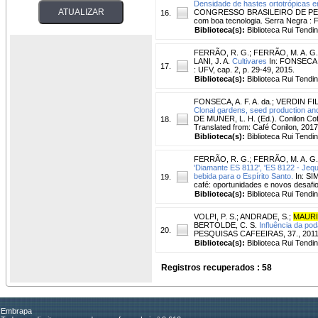
Densidade de hastes ortotrópicas e
CONGRESSO BRASILEIRO DE PESQUIS
16.
com boa tecnologia. Serra Negra : 
Biblioteca(s):
Biblioteca Rui Tendi
FERRÃO, R. G.
;
FERRÃO, M. A. G.
LANI, J. A.
Cultivares
In: FONSECA, A
17.
: UFV, cap. 2, p. 29-49, 2015.
Biblioteca(s):
Biblioteca Rui Tendi
FONSECA, A. F. A. da.
;
VERDIN FIL
Clonal gardens, seed production and
DE MUNER, L. H. (Ed.). Conilon Coff
18.
Translated from: Café Conilon, 2017 
Biblioteca(s):
Biblioteca Rui Tendi
FERRÃO, R. G.
;
FERRÃO, M. A. G.
'Diamante ES 8112', 'ES 8122 - Jequi
bebida para o Espírito Santo.
In: SI
19.
café: oportunidades e novos desafio
Biblioteca(s):
Biblioteca Rui Tendi
VOLPI, P. S.
;
ANDRADE, S.
;
MAURI,
BERTOLDE, C. S.
Influência da pod
20.
PESQUISAS CAFEEIRAS, 37., 2011, 
Biblioteca(s):
Biblioteca Rui Tendi
Registros recuperados : 58
Embrapa