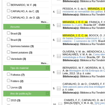
Biblioteca(s):
Biblioteca Rui Tendinh
BERNARDO, W. F.
(4)
PESSOA, H. S. da V.
;
MIRANDA, J. E
CARVALHO, A. da C.
(2)
resistente ao nematóide das galhas.
B
4.
Biblioteca(s):
Biblioteca Rui Tendinh
CARVALHO, D. de O.
(2)
Mais...
MIRANDA, J. E. C. de
;
FRANÇA, F. 
batatas (L.) Lam).
Brasília-DF : EMB
5.
Assunto
Biblioteca(s):
Biblioteca Rui Tendinh
Brasil
(3)
MIRANDA, J. E. C. de
;
BOOCK, O. J
de batata (Solanum tuberosum L.) : c
Brazil
(3)
6.
relatório - 1 semestre de 1979.
Brasí
Biblioteca(s):
Biblioteca Rui Tendinh
Ipomoea batatas
(3)
OLIVEIRA, V. M. de.
;
MENDONCA, L.
Sweet potatoes
(3)
MAGALHÃES, V. M. A. de.
Como ident
7.
metodologia e-Rural.
Brasília, DF : Em
Variedade
(3)
Biblioteca(s):
Biblioteca Rui Tendinh
Mais...
BERNARDO, W. F.
;
MOREIRA, M. S. 
Tipo do material
A. de
Montagem do Kit Embrapa de Or
8.
Leite, 2013. 16 p. il. color.
Folhetos
(7)
Biblioteca(s):
Biblioteca Rui Tendinh
Folders
(2)
CARVALHO, D. de O.
;
CHAVES, F. F
Sete passos para uma boa ensilagem d
Livros
(2)
9.
p. il. color.
Biblioteca(s):
Biblioteca Rui Tendinh
Ano de publicação
CHAVES, F. F.
;
CARVALHO, D. de 
2015
(3)
MAGALHAES, V. M. A. de.
Sete pas
10.