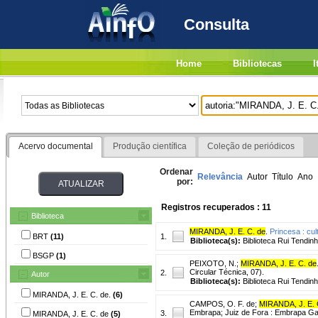
Consulta
Home
Bibliotecas
I
Acervo documental
Produção científica
Coleção de periódicos
Ordenar
Relevância
Autor
Título
Ano
por:
Registros recuperados : 11
Biblioteca
MIRANDA, J. E. C. de
.
Princesa : cul
BRT
(11)
1.
Biblioteca(s):
Biblioteca Rui Tendinh
BSGP
(1)
PEIXOTO, N.
;
MIRANDA, J. E. C. de
Circular Técnica, 07).
2.
Autor
Biblioteca(s):
Biblioteca Rui Tendinh
MIRANDA, J. E. C. de.
(6)
CAMPOS, O. F. de
;
MIRANDA, J. E. 
Embrapa; Juiz de Fora : Embrapa Gad
3.
MIRANDA, J. E. C. de
(5)