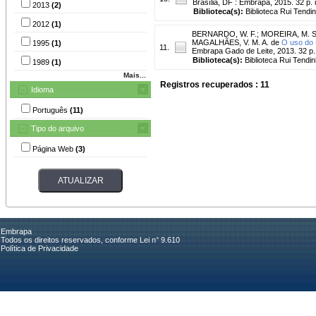
Brasília, DF : Embrapa, 2015. 32 p. il
2013
(2)
Biblioteca(s):
Biblioteca Rui Tendi
2012
(1)
BERNARDO, W. F.
;
MOREIRA, M. S.
MAGALHÃES, V. M. A. de
O uso do 
1995
(1)
11.
Embrapa Gado de Leite, 2013. 32 p. il
Biblioteca(s):
Biblioteca Rui Tendi
1989
(1)
Mais...
Registros recuperados : 11
Idioma
Português
(11)
Tipo do arquivo
Página Web
(3)
Embrapa
Todos os direitos reservados, conforme Lei n° 9.610
Política de Privacidade