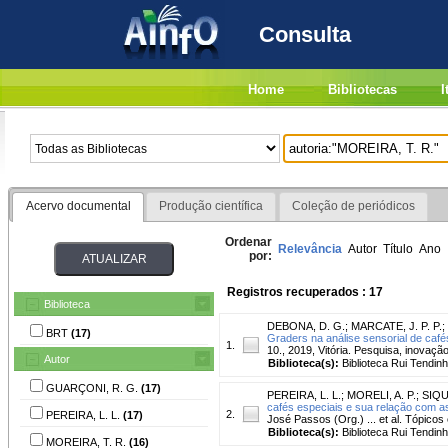
Consulta
Home
Bibliotecas
I
Acervo documental
Produção científica
Coleção de periódicos
Ordenar
Relevância
Autor
Título
Ano
por:
Registros recuperados : 17
Biblioteca
DEBONA, D. G.
;
MARCATE, J. P. P.
;
BRT
(17)
Graders na análise sensorial de cafés
1.
10., 2019, Vitória. Pesquisa, inovaçã
Autor
Biblioteca(s):
Biblioteca Rui Tendinh
GUARÇONI, R. G.
(17)
PEREIRA, L. L.
;
MORELI, A. P.
;
SIQU
cafés especiais e sua relação com a
2.
PEREIRA, L. L.
(17)
José Passos (Org.) ... et al. Tópicos 
Biblioteca(s):
Biblioteca Rui Tendinh
MOREIRA, T. R.
(16)