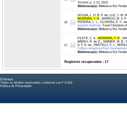
Technol, p. 1-13, 2022.
Biblioteca(s):
Biblioteca Rui Tendi
SOUSA, L. H. B. P. de
;
LUZ, J. M. R
MOREIRA, T. R
.
;
BARROS, M. V. P.
PEREIRA, L. L.
;
OLIVEIRA, E. C. da
16.
washed methods.
Food Chemistry Ad
Biblioteca(s):
Biblioteca Rui Tendi
FILETE, C. A.
;
MOREIRA, T. R
.
;
SAN
ABREU, R. de O.
;
SIMMER, M. B.
;
A. F. A. da.
;
PARTELLI, F. L.
;
BERILLI
17.
Coffea canephora from Southwestern
Biblioteca(s):
Biblioteca Rui Tendi
Registros recuperados : 17
Embrapa
Todos os direitos reservados, conforme Lei n° 9.610
Política de Privacidade