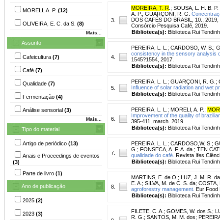
MOREIRA, T. R
.
;
SOUSA, L. H. B. P.
MORELI, A. P.
(12)
A. P.
;
GUARÇONI, R. G.
Concentraçã
DOS CAFÉS DO BRASIL, 10., 2019, Vitó
3.
OLIVEIRA, E. C. da S.
(8)
Consórcio Pesquisa Café, 2019.
Biblioteca(s):
Biblioteca Rui Tendinh
Mais...
Assunto
PEREIRA, L. L.
;
CARDOSO, W. S.
;
G
consistency in the sensory analysis 
Cafeicultura
(7)
4.
1545?1554, 2017.
Biblioteca(s):
Biblioteca Rui Tendinh
Café
(7)
PEREIRA, L. L.
;
GUARÇONI, R. G.
;
Qualidade
(7)
Influence of solar radiation and wet pr
5.
Biblioteca(s):
Biblioteca Rui Tendinh
Fermentação
(4)
PEREIRA, L. L.
;
MORELI, A. P.
;
MORE
Análise sensorial
(3)
Improvement of the quality of brazili
6.
Mais...
395-411, march. 2019.
Biblioteca(s):
Biblioteca Rui Tendinh
Tipo do material
Artigo de periódico
(13)
PEREIRA, L. L.
;
CARDOSO,W. S.
;
G
G.
;
FONSECA, A. F. A. da.
;
TEN CATE
7.
qualidade do café.
Revista Ifes Ciênci
Anais e Proceedings de eventos
Biblioteca(s):
Biblioteca Rui Tendinh
(3)
Parte de livro
(1)
MARTINS, E. de O.
;
LUZ, J. M. R. da
E. A.
;
SILVA, M. de C. S. da
;
COSTA, M
Ano de publicação
8.
agroforestry management.
Eur Food R
Biblioteca(s):
Biblioteca Rui Tendinh
2025
(2)
FILETE, C. A.
;
GOMES, W. dos S.
;
LU
2023
(3)
R. G.
;
SANTOS, M. M. dos
;
PEREIRA,