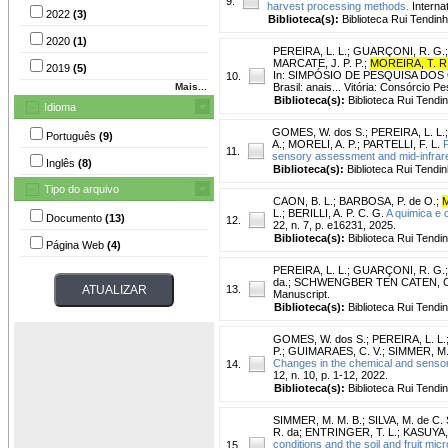
9.
harvest processing methods.
Internat
2022
(3)
Biblioteca(s):
Biblioteca Rui Tendinh
2020
(1)
PEREIRA, L. L.
;
GUARÇONI, R. G.
MARCATE, J. P. P.
;
MOREIRA, T. R
2019
(5)
In: SIMPÓSIO DE PESQUISA DOS CAFÉ
10.
Mais...
Brasil: anais... Vitória: Consórcio P
Biblioteca(s):
Biblioteca Rui Tendi
Idioma
GOMES, W. dos S.
;
PEREIRA, L. L.
Português
(9)
A.
;
MORELI, A. P.
;
PARTELLI, F. L.
P
11.
sensory assessment and mid-infrar
Inglês
(8)
Biblioteca(s):
Biblioteca Rui Tendin
Tipo do arquivo
CAON, B. L.
;
BARBOSA, P. de O.
;
M
L.
;
BERILLI, A. P. C. G.
A quimica e 
Documento
(13)
12.
22, n. 7, p. e16231, 2025.
Biblioteca(s):
Biblioteca Rui Tendi
Página Web
(4)
PEREIRA, L. L.
;
GUARÇONI, R. G.
da.
;
SCHWENGBER TEN CATEN, C
13.
Manuscript.
Biblioteca(s):
Biblioteca Rui Tendi
GOMES, W. dos S.
;
PEREIRA, L. L.
P.
;
GUIMARAES, C. V.
;
SIMMER, M.
Changes in the chemical and sensor
14.
12, n. 10, p. 1-12, 2022.
Biblioteca(s):
Biblioteca Rui Tendi
SIMMER, M. M. B.
;
SILVA, M. de C. 
R. da
;
ENTRINGER, T. L.
;
KASUYA, 
conditions and the soil and fruit mi
15.