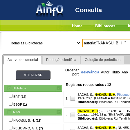
Consulta
Home
Bibliotecas
I
Acervo documental
Produção científica
Coleção de periódicos
Ordenar
Relevância
Autor
Título
Ano
por:
Registros recuperados : 12
Biblioteca
SACHS, S.
;
NAKASU, B. H
.
Pêssego 
BRT
(12)
1974. 23 p. (EMBRAPA-Instituto de Pe
1.
Biblioteca(s):
Biblioteca Rui Tendinh
BSGP
(1)
NAKASU, B. H
.
;
FELICIANO, A. J.
;
B
Autor
Cascata, 1980. 35 p. (EMBRAPA-UEPA
2.
Biblioteca(s):
Biblioteca Rui Tendin
NAKASU, B. H.
(12)
SACHS, S.
;
NAKASU, B. H
.
;
NUNES, 
FELICIANO, A. J.
(7)