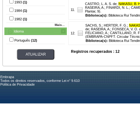
1993
(1)
CASTRO, L. A. S. de
;
NAKASU, B. 
RASEIRA, A.
;
FINARDI, N. L.
;
CAME
11.
1984
(1)
Plantar, 9).
Biblioteca(s):
Biblioteca Rui Tendin
1982
(1)
Mais...
SACHS, S.
;
HERTER, F. G.
;
NAKAS
de
;
RASEIRA, A.
;
FONSECA, V. O. 
Idioma
FELICIANO, A.
;
CANTILLANO, R. F.
12.
(EMBRAPA-CNPFT. Circular Técnica
Português
(12)
Biblioteca(s):
Biblioteca Rui Tendi
Registros recuperados : 12
Embrapa
Todos os direitos reservados, conforme Lei n° 9.610
Política de Privacidade