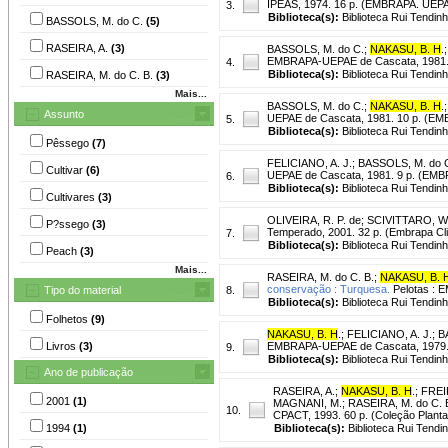
IPEAS, 1974. 16 p. (EMBRAPA. UEPAE 
3.
Biblioteca(s):
Biblioteca Rui Tendinh
BASSOLS, M. do C.
(5)
RASEIRA, A.
(3)
BASSOLS, M. do C.
;
NAKASU, B. H
.
EMBRAPA-UEPAE de Cascata, 1981. 
4.
Biblioteca(s):
Biblioteca Rui Tendinh
RASEIRA, M. do C. B.
(3)
Mais...
BASSOLS, M. do C.
;
NAKASU, B. H
.
Assunto
UEPAE de Cascata, 1981. 10 p. (E
5.
Biblioteca(s):
Biblioteca Rui Tendinh
Pêssego
(7)
FELICIANO, A. J.
;
BASSOLS, M. do 
Cultivar
(6)
UEPAE de Cascata, 1981. 9 p. (EM
6.
Biblioteca(s):
Biblioteca Rui Tendinh
Cultivares
(3)
OLIVEIRA, R. P. de
;
SCIVITTARO, W.
P?ssego
(3)
Temperado, 2001. 32 p. (Embrapa Cl
7.
Biblioteca(s):
Biblioteca Rui Tendinh
Peach
(3)
Mais...
RASEIRA, M. do C. B.
;
NAKASU, B. 
conservação : Turquesa.
Pelotas : 
Tipo do material
8.
Biblioteca(s):
Biblioteca Rui Tendinh
Folhetos
(9)
NAKASU, B. H
.
;
FELICIANO, A. J.
;
B
Livros
(3)
EMBRAPA-UEPAE de Cascata, 1979. 3
9.
Biblioteca(s):
Biblioteca Rui Tendinh
Ano de publicação
RASEIRA, A.
;
NAKASU, B. H
.
;
FREIR
2001
(1)
MAGNANI, M.
;
RASEIRA, M. do C. 
10.
CPACT, 1993. 60 p. (Coleção Plantar
1994
(1)
Biblioteca(s):
Biblioteca Rui Tendi