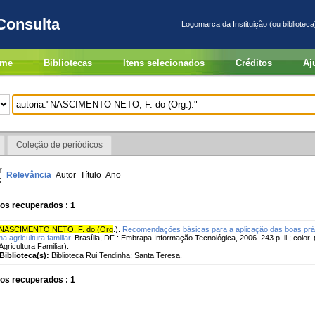
Consulta
Logomarca da Instituição (ou biblioteca
me
Bibliotecas
Itens selecionados
Créditos
Aj
Coleção de periódicos
r
Relevância
Autor
Título
Ano
:
os recuperados : 1
NASCIMENTO NETO, F. do (Org
.).
Recomendações básicas para a aplicação das boas prát
na agricultura familiar.
Brasília, DF : Embrapa Informação Tecnológica, 2006. 243 p. il.; color
Agricultura Familiar).
Biblioteca(s):
Biblioteca Rui Tendinha; Santa Teresa.
os recuperados : 1