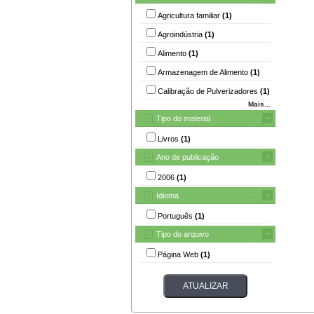
Agricultura familiar
(1)
Agroindústria
(1)
Alimento
(1)
Armazenagem de Alimento
(1)
Calibração de Pulverizadores
(1)
Mais...
Tipo do material
Livros
(1)
Ano de publicação
2006
(1)
Idioma
Português
(1)
Tipo do arquivo
Página Web
(1)