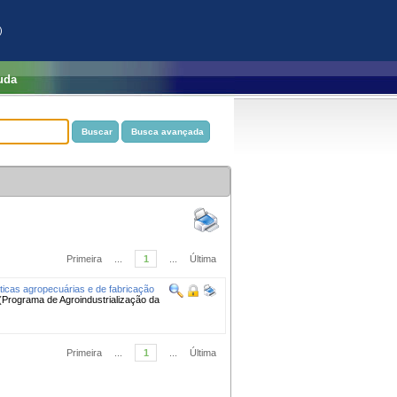
)
uda
Primeira
...
1
...
Última
icas agropecuárias e de fabricação
. (Programa de Agroindustrialização da
Primeira
...
1
...
Última