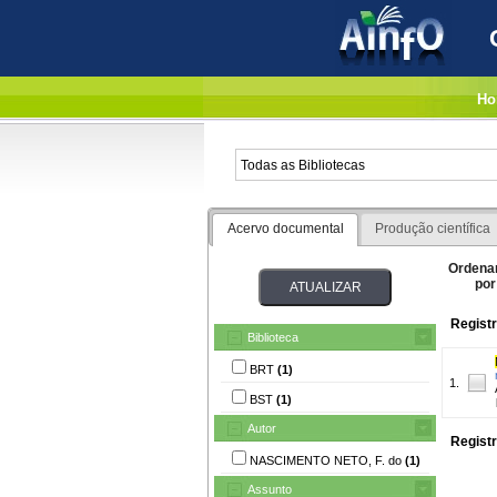
Ho
Acervo documental
Produção científica
Ordena
por
Registr
Biblioteca
BRT
(1)
1.
BST
(1)
Autor
Registr
NASCIMENTO NETO, F. do
(1)
Assunto