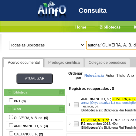
Consulta
Home
Bibliotecas
I
Acervo documental
Produção científica
Coleção de periódicos
Ordenar
Relevância
Autor
Título
Ano
por:
Registros recuperados : 8
Biblioteca
AMORIM NETO, S.
;
OLIVEIRA, A. B.
BRT
(8)
arroz (Oryza sativa L.) nas condiçõ
1.
Técnico, 5).
Autor
Biblioteca(s):
Biblioteca Rui Tendinh
OLIVEIRA, A. B. de.
(6)
OLIVEIRA, A. B. de
;
CRUZ, R. B. da
RJ: novembro 2013. 40p.
2.
AMORIM NETO, S.
(3)
Biblioteca(s):
Biblioteca Rui Tendinh
CAETANO, L. F.
(2)