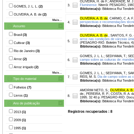
OLIVEIRA, H. de F.
;
ANDRADE, M. J. 
Fluminense.
Niterói: PESAGRO, 1983.
3.
GOMES, J. L. L.
(2)
Biblioteca(s):
Biblioteca Rui Tendinh
OLIVEIRA, A. B. de
(2)
OLIVEIRA, A. B. de
;
CARMO, C. A. F.
Mais...
perspectivas e recomendações técni
4.
Biblioteca(s):
Biblioteca Rui Tendinh
Assunto
Brasil
(3)
OLIVEIRA, A. B. de
.
;
SANTOS, F. G. 
arroz nas condições de várzeas úmid
5.
(PESAGRO-RIO. Boletim Técnico, 4)
Cultivar
(3)
Biblioteca(s):
Biblioteca Rui Tendinh
Rio de Janeiro
(3)
GOMES, J. L. L.
;
SEDIYAMA, T.
;
SED
Arroz
(2)
campo sobre as culturas de: mandioca
6.
Biblioteca(s):
Biblioteca Rui Tendinh
Arroz irrigado
(2)
Mais...
GOMES, J. L. L.
;
SEDIYAMA, T.
;
SAK
REIS, M. S.
Dia de campo sobre as cu
7.
Tipo do material
Biblioteca(s):
Biblioteca Rui Tendinh
Folhetos
(7)
AMORIM NETO, S.
;
OLIVEIRA, A. B.
de.
;
PEREIRA, R. P.
;
COSTA, R. A. d
Livros
(1)
8.
1995. 32 40 p. PESAGRO-RIO. Docu
Biblioteca(s):
Biblioteca Rui Tendinh
Ano de publicação
Registros recuperados : 8
2013
(1)
2009
(1)
1995
(1)