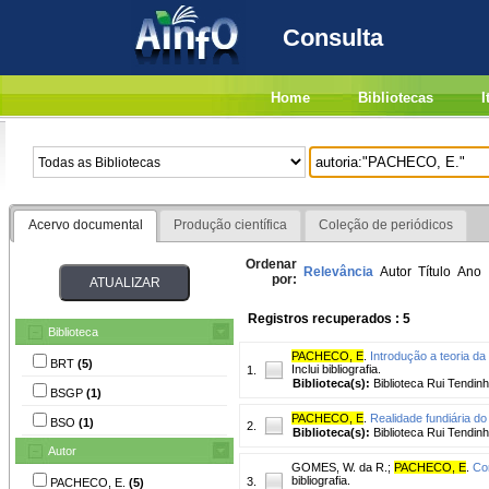
Consulta
Home
Bibliotecas
I
Acervo documental
Produção científica
Coleção de periódicos
Ordenar
Relevância
Autor
Título
Ano
por:
Registros recuperados : 5
Biblioteca
PACHECO, E
.
Introdução a teoria da
BRT
(5)
Inclui bibliografia.
1.
Biblioteca(s):
Biblioteca Rui Tendinh
BSGP
(1)
PACHECO, E
.
Realidade fundiária do
BSO
(1)
2.
Biblioteca(s):
Biblioteca Rui Tendinh
Autor
GOMES, W. da R.
;
PACHECO, E
.
Co
bibliografia.
3.
PACHECO, E.
(5)