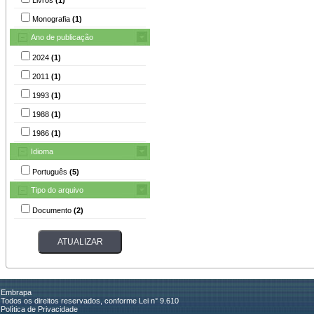
Monografia
(1)
Ano de publicação
2024
(1)
2011
(1)
1993
(1)
1988
(1)
1986
(1)
Idioma
Português
(5)
Tipo do arquivo
Documento
(2)
Embrapa
Todos os direitos reservados, conforme Lei n° 9.610
Política de Privacidade