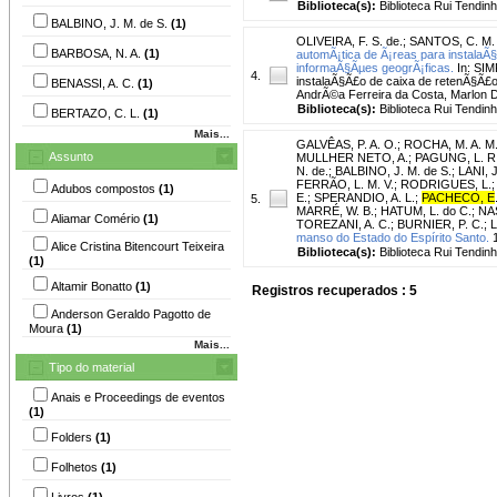
Biblioteca(s):
Biblioteca Rui Tendinh
BALBINO, J. M. de S.
(1)
OLIVEIRA, F. S. de.
;
SANTOS, C. M. 
BARBOSA, N. A.
(1)
automÃ¡tica de Ã¡reas para instalaÃ
informaÃ§Ãµes geogrÃ¡ficas.
In: SIM
4.
instalaÃ§Ã£o de caixa de retenÃ§Ã£o
BENASSI, A. C.
(1)
AndrÃ©a Ferreira da Costa, Marlon Du
Biblioteca(s):
Biblioteca Rui Tendinh
BERTAZO, C. L.
(1)
Mais...
GALVÊAS, P. A. O.
;
ROCHA, M. A. M
Assunto
MULLHER NETO, A.
;
PAGUNG, L. R
N. de.
;
BALBINO, J. M. de S.
;
LANI, J
FERRÃO, L. M. V.
;
RODRIGUES, L.
Adubos compostos
(1)
E.
;
SPERANDIO, A. L.
;
PACHECO, E
5.
MARRÉ, W. B.
;
HATUM, L. do C.
;
NA
Aliamar Comério
(1)
TOREZANI, A. C.
;
BURNIER, P. C.
;
L
manso do Estado do Espírito Santo.
1
Alice Cristina Bitencourt Teixeira
Biblioteca(s):
Biblioteca Rui Tendin
(1)
Altamir Bonatto
(1)
Registros recuperados : 5
Anderson Geraldo Pagotto de
Moura
(1)
Mais...
Tipo do material
Anais e Proceedings de eventos
(1)
Folders
(1)
Folhetos
(1)
Livros
(1)