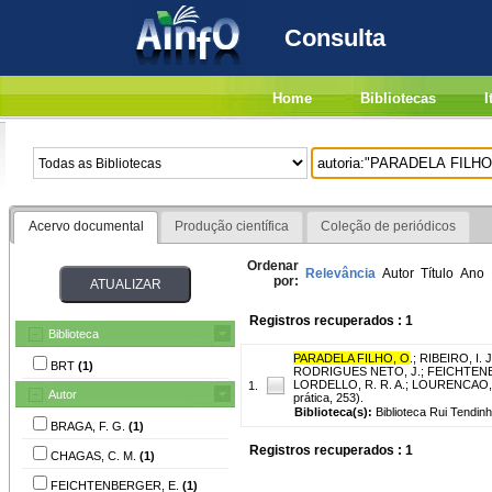
Consulta
Home
Bibliotecas
I
Acervo documental
Produção científica
Coleção de periódicos
Ordenar
Relevância
Autor
Título
Ano
por:
Registros recuperados : 1
Biblioteca
PARADELA FILHO, O
.
;
RIBEIRO, I. J
BRT
(1)
RODRIGUES NETO, J.
;
FEICHTENB
LORDELLO, R. R. A.
;
LOURENCAO, A
1.
Autor
prática, 253).
Biblioteca(s):
Biblioteca Rui Tendinh
BRAGA, F. G.
(1)
Registros recuperados : 1
CHAGAS, C. M.
(1)
FEICHTENBERGER, E.
(1)