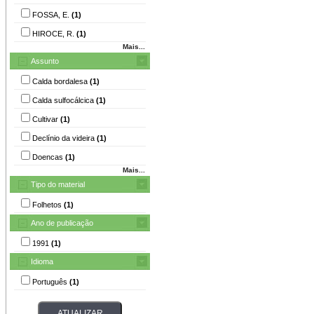
FOSSA, E.
(1)
HIROCE, R.
(1)
Mais...
Assunto
Calda bordalesa
(1)
Calda sulfocálcica
(1)
Cultivar
(1)
Declínio da videira
(1)
Doencas
(1)
Mais...
Tipo do material
Folhetos
(1)
Ano de publicação
1991
(1)
Idioma
Português
(1)