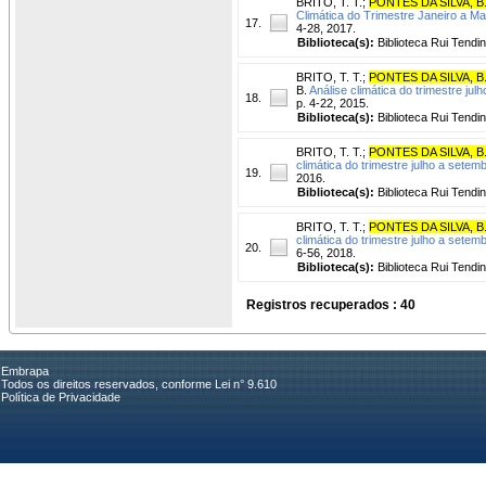
BRITO, T. T.
;
PONTES DA SILVA, B.
Climática do Trimestre Janeiro a M
17.
4-28, 2017.
Biblioteca(s):
Biblioteca Rui Tendi
BRITO, T. T.
;
PONTES DA SILVA, B.
B.
Análise climática do trimestre ju
18.
p. 4-22, 2015.
Biblioteca(s):
Biblioteca Rui Tendi
BRITO, T. T.
;
PONTES DA SILVA, B.
climática do trimestre julho a setem
19.
2016.
Biblioteca(s):
Biblioteca Rui Tendi
BRITO, T. T.
;
PONTES DA SILVA, B.
climática do trimestre julho a setem
20.
6-56, 2018.
Biblioteca(s):
Biblioteca Rui Tendi
Registros recuperados : 40
Embrapa
Todos os direitos reservados, conforme Lei n° 9.610
Política de Privacidade