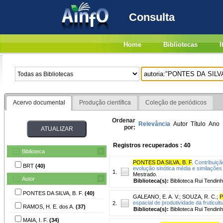
Consulta
Home
Bibliotecas
I
Acervo documental
Produção científica
Coleção de periódicos
Ordenar
Relevância
Autor
Título
Ano
por:
Registros recuperados : 40
Biblioteca
PONTES DA SILVA, B. F
.
Contribuiçã
BRT
(40)
evolução sinótica média e similações
1.
Mestrado.
Autor
Biblioteca(s):
Biblioteca Rui Tendinh
PONTES DA SILVA, B. F.
(40)
GALEANO, E. A. V.
;
SOUZA, R. C.
;
P
espacial de produtividade da fruticult
2.
RAMOS, H. E. dos A.
(37)
Biblioteca(s):
Biblioteca Rui Tendinh
MAIA, I. F.
(34)