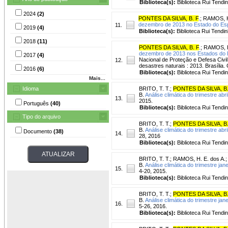
Biblioteca(s):
Biblioteca Rui Tendi
2024
(2)
PONTES DA SILVA, B. F
.
;
RAMOS, H.
dezembro de 2013 no Estado do Espí
11.
2019
(4)
Biblioteca(s):
Biblioteca Rui Tendin
2018
(11)
PONTES DA SILVA, B. F
.
;
RAMOS, H
dezembro de 2013 nos Estados do E
2017
(4)
Nacional de Proteção e Defesa Civil
12.
desastres naturais : 2013. Brasília. 
2016
(6)
Biblioteca(s):
Biblioteca Rui Tendi
Mais...
Idioma
BRITO, T. T.
;
PONTES DA SILVA, B.
B.
Análise climática do trimestre abr
13.
2015.
Português
(40)
Biblioteca(s):
Biblioteca Rui Tendi
Tipo do arquivo
BRITO, T. T.
;
PONTES DA SILVA, B.
B.
Análise climática do trimestre abr
Documento
(38)
14.
28, 2016
Biblioteca(s):
Biblioteca Rui Tendi
BRITO, T. T.
;
RAMOS, H. E. dos A.
B.
Análise climática do trimestre ja
15.
4-20, 2015.
Biblioteca(s):
Biblioteca Rui Tendi
BRITO, T. T.
;
PONTES DA SILVA, B.
B.
Análise climática do trimestre ja
16.
5-26, 2016.
Biblioteca(s):
Biblioteca Rui Tendi