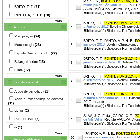
MAIA, I. F.
;
PONTES DA SILVA, B. F
.
município de São Mateus/ES.
In: CO
BRITO, T. T.
(31)
3.
Anais...Vitória-ES, CEDAGRO, 2018.
Biblioteca(s):
Biblioteca Rui Tendinh
PANTOJA, P. H. B.
(30)
Mais...
BRITO, T. T.
;
PONTES DA SILVA, B. 
a Junho de 2017
Boletim Climatológico
4.
Assunto
Biblioteca(s):
Biblioteca Rui Tendinh
Precipitação
(24)
BRITO, T. T.
;
PANTOJA, P. H. B.
;
PO
junho de 2018.
Boletim Climatológico T
Meteorologia
(23)
5.
Biblioteca(s):
Biblioteca Rui Tendinh
Espírito Santo (Estado)
(22)
BRITO, T. T.
;
PONTES DA SILVA, B. 
Balanço hídrico
(15)
janeiro a março de 2018.
Boletim Clima
6.
Biblioteca(s):
Biblioteca Rui Tendinh
Clima
(12)
Mais...
BRITO, T. T.
;
PONTES DA SILVA, B. 
a setembro de 2017.
Boletim Climatoló
7.
Tipo do material
Biblioteca(s):
Biblioteca Rui Tendinh
Artigo de periódico
(23)
BRITO, T. T.
;
PONTES DA SILVA, B. 
outubro a dezembro de 2017.
Boletim 
Anais e Proceedings de eventos
8.
2017. Incaper
(11)
Biblioteca(s):
Biblioteca Rui Tendinh
Livros
(2)
SILVA, J. G. F. da.
;
CAIRO, C. T.
;
PON
Parte de livro
(2)
de Vila Velha.
Revista FACEVV, Vitória,
9.
Biblioteca(s):
Biblioteca Rui Tendinh
--
(1)
Mais...
PANTOJA, P. H. B.
;
PONTES DA SIL
direção do vento em Linhares/ES.
Re
10.
Ano de publicação