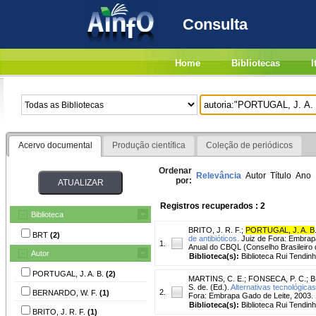
Consulta
Home
Bibliotecas
I
Acervo documental
Produção científica
Coleção de periódicos
Ordenar
Relevância
Autor
Título
Ano
por:
Registros recuperados : 2
Biblioteca
BRITO, J. R. F.
;
PORTUGAL, J. A. B
BRT
(2)
de antibióticos.
Juiz de Fora: Embrapa
1.
Anual do CBQL (Conselho Brasileiro d
Autor
Biblioteca(s):
Biblioteca Rui Tendinh
PORTUGAL, J. A. B.
(2)
MARTINS, C. E.
;
FONSECA, P. C.
;
B
S. de. (Ed.).
Alternativas tecnológica
2.
BERNARDO, W. F.
(1)
Fora: Embrapa Gado de Leite, 2003. 1
Biblioteca(s):
Biblioteca Rui Tendinh
BRITO, J. R. F.
(1)