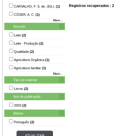
Registros recuperados : 2
CARVALHO, F. S. de. (Ed.).
(1)
CÓSER, A. C.
(1)
Mais...
Assunto
Leite
(2)
Leite - Produção
(2)
Qualidade
(2)
Agricultura Orgânica
(1)
Agricultura familiar
(1)
Mais...
Tipo do material
Livros
(2)
Ano de publicação
2003
(2)
Idioma
Português
(2)