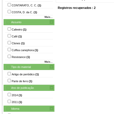
CONTARATO, C. C.
(1)
Registros recuperados : 2
COSTA, D. da C.
(1)
Mais...
Assunto
Cafeeiro
(1)
Café
(1)
Clones
(1)
Coffea canephora
(1)
Resistance
(1)
Mais...
Tipo do material
Artigo de periódico
(1)
Parte de livro
(1)
Ano de publicação
2014
(1)
2011
(1)
Idioma