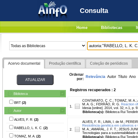
Consulta
Home
Bibliotecas
I
Acervo documental
Produção científica
Coleção de periódicos
Ordenar
Relevância
Autor
Título
Ano
por:
Registros recuperados : 2
Biblioteca
CONTARATO, C. C.
;
TOMAZ, M. A.
;
BRT
(2)
M. A. G.
;
FERRÃO, R. G.
Reaction of
1.
Idesia [online]. 2014, vol. 32, n.1, p. 9
Autor
Biblioteca(s):
Biblioteca Rui Tendinh
ALVES, F. R.
(2)
ALVES, F. R.
;
LIMA, I. de M.
;
PEREIRA
Resistência genética em cafeeiros e v
RABELLO, L. K. C.
(2)
M. A.; AMARAL, J. F. T.; JESUS JUN
2.
Tecnologias para a sustentabilidade d
TOMAZ, M. A.
(2)
Biblioteca(s):
Biblioteca Rui Tendinh