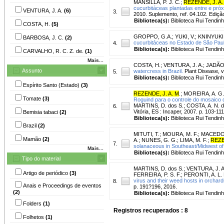
MANSILLA, P. J. C.
;
REZENDE, J. A.
cucurbitáceas plantadas entre e pr
VENTURA, J. A.
(6)
3.
2010. Suplemento, ref. 04.102. Ediçã
Biblioteca(s):
Biblioteca Rui Tendinh
COSTA, H.
(5)
GROPPO, G.A.
;
YUKI, V.
;
KNINYUKI,
BARBOSA, J. C.
(2)
cucurbitáceas no Estado de São Paul
4.
Biblioteca(s):
Biblioteca Rui Tendinh
CARVALHO, R. C. Z. de.
(1)
Mais...
COSTA, H.
;
VENTURA, J. A.
;
JADÃO,
Assunto
watercress in Brazil.
Plant Disease, v.
5.
Biblioteca(s):
Biblioteca Rui Tendinh
Espírito Santo (Estado)
(3)
REZENDE, J. A. M
.
;
MOREIRA, A. G.
Tomate
(3)
Roguind para o controle do mosaico 
MARTINS, D. dos S.; COSTA, A. N. da
6.
Vitória, ES : Incaper, 2007. p. 103-111
Bemisia tabaci
(2)
Biblioteca(s):
Biblioteca Rui Tendinh
Brazil
(2)
MITUTI, T.
;
MOURA, M. F.
;
MACEDO,
Mamão
(2)
A.
;
NUNES, G. G.
;
LIMA, M. F.
;
REZE
7.
solanaceous in Southeast/Midwest of 
Mais...
Biblioteca(s):
Biblioteca Rui Tendinh
Tipo do material
MARTINS, D. dos S.
;
VENTURA, J. A
Artigo de periódico
(3)
FERREIRA, P. S. F.
;
PERONTI, A. L. 
virus and their weed hosts in orchard
8.
Anais e Proceedings de eventos
p. 191?196, 2016.
(2)
Biblioteca(s):
Biblioteca Rui Tendinh
Folders
(1)
Registros recuperados : 8
Folhetos
(1)