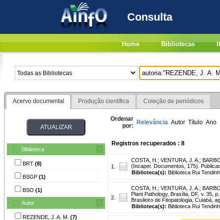
Consulta
Home
Bibliotecas
I
Acervo documental
Produção científica
Coleção de periódicos
Ordenar
Relevância
Autor
Título
Ano
por:
Registros recuperados : 8
Biblioteca
COSTA, H.
;
VENTURA, J. A.
;
BARBOS
BRT
(8)
(Incaper. Documentos, 175). Publica
1.
Biblioteca(s):
Biblioteca Rui Tendin
BSGP
(1)
COSTA, H.
;
VENTURA, J. A.
;
BARBOS
BSO
(1)
Plant Pathology, Brasília, DF, v. 35,
2.
Brasileiro de Fitopatologia, Cuiabá, a
Autor
Biblioteca(s):
Biblioteca Rui Tendinh
REZENDE, J. A. M.
(7)