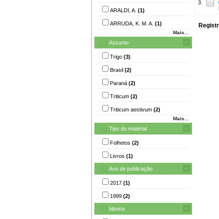
3.
ARALDI, A.
(1)
ARRUDA, K. M. A.
(1)
Registr
Mais...
Assunto
Trigo
(3)
Brasil
(2)
Paraná
(2)
Triticum
(2)
Triticum aestivum
(2)
Mais...
Tipo do material
Folhetos
(2)
Livros
(1)
Ano de publicação
2017
(1)
1999
(2)
Idioma