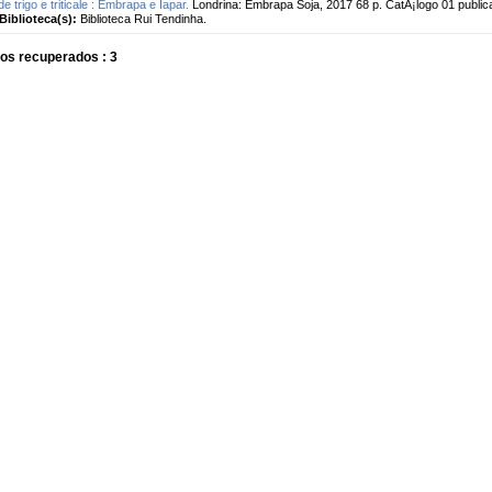
de trigo e triticale : Embrapa e Iapar.
Londrina: Embrapa Soja, 2017 68 p. CatÃ¡logo 01 publi
Biblioteca(s):
Biblioteca Rui Tendinha.
os recuperados : 3