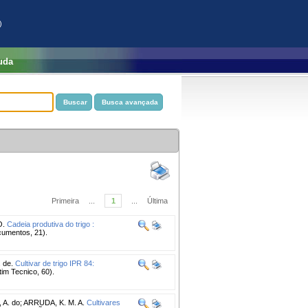
)
uda
Primeira
...
1
...
Última
O.
Cadeia produtiva do trigo :
cumentos, 21).
 de.
Cultivar de trigo IPR 84:
im Tecnico, 60).
A. do
;
ARRUDA, K. M. A.
Cultivares