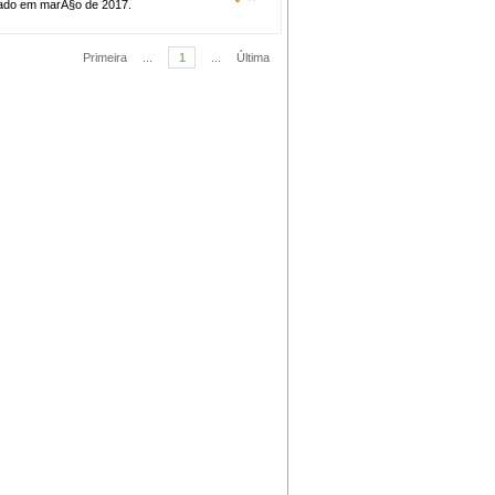
cado em marÃ§o de 2017.
Primeira
...
1
...
Última