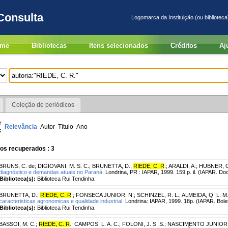
Consulta
Logomarca da Instituição (ou biblioteca
me
Bibliotecas
Itens selecionados
Créditos
Aj
Coleção de periódicos
r
Relevância
Autor
Título
Ano
:
os recuperados : 3
BRUNS, C. de
;
DIGIOVANI, M. S. C.
;
BRUNETTA, D.
;
RIEDE, C. R
.
;
ARALDI, A.
;
HUBNER, 
diagnóstico e demandas atuais no Paraná.
Londrina, PR : IAPAR, 1999. 159 p. il. (IAPAR. Do
Biblioteca(s):
Biblioteca Rui Tendinha.
BRUNETTA, D.
;
RIEDE, C. R
.
;
FONSECA JUNIOR, N.
;
SCHINZEL, R. L.
;
ALMEIDA, Q. L. M.
caracteristicas agronomicas e qualidade industrial.
Londrina: IAPAR, 1999. 18p. (IAPAR. Bolet
Biblioteca(s):
Biblioteca Rui Tendinha.
BASSOI, M. C.
;
RIEDE, C. R
.
;
CAMPOS, L. A. C.
;
FOLONI, J. S. S.
;
NASCIMENTO JUNIOR, 