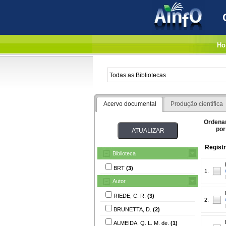
Ho
Acervo documental
Produção científica
Ordena
por
Registr
Biblioteca
BRT
(3)
1.
Autor
RIEDE, C. R.
(3)
2.
BRUNETTA, D.
(2)
ALMEIDA, Q. L. M. de.
(1)