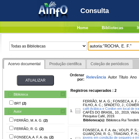
Consulta
Home
Bibliotecas
I
Acervo documental
Produção científica
Coleção de periódicos
Ordenar
Relevância
Autor
Título
Ano
por:
Registros recuperados : 2
Biblioteca
FERRÃO, M. A. G.
;
FONSECA, A. F. A
BRT
(2)
FILHO, A. C.
;
SPADETO, J.
;
COMÉRI
café Arábica e Conilon em local de tr
1.
Autor
CAFÉS DO BRASIL, 10., 2019, Vitória. 
Pesquisa Café, 2019.
Biblioteca(s):
Biblioteca Rui Tendinh
FERRÃO, M. A. G.
(2)
FERRÃO, R. G.
(2)
FONSECA, A. F. A. da.
;
VOLPI, P. S.
GUARÇONI, R. G.
;
TRAGINO, P. H.
FONSECA, A. F. A. da.
(2)
jovens em condição de sequeiro e irr