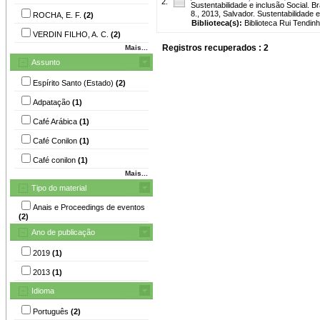
2.
Sustentabilidade e inclusão Social
8., 2013, Salvador. Sustentabilidade 
ROCHA, E. F.
(2)
Biblioteca(s):
Biblioteca Rui Tendinh
VERDIN FILHO, A. C.
(2)
Registros recuperados : 2
Mais...
Assunto
Espírito Santo (Estado)
(2)
Adpatação
(1)
Café Arábica
(1)
Café Conilon
(1)
Café conilon
(1)
Mais...
Tipo do material
Anais e Proceedings de eventos
(2)
Ano de publicação
2019
(1)
2013
(1)
Idioma
Português
(2)