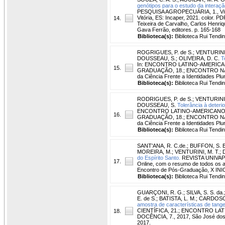
genótipos para o estudo da interaç
PESQUISA AGROPECUÁRIA, 1., Vitóri
Vitória, ES: Incaper, 2021. color. 
14.
Teixeira de Carvalho, Carlos Henriq
Gava Ferrão, editores. p. 165-168
Biblioteca(s):
Biblioteca Rui Tendi
ROGRIGUES, P. de S.
;
VENTURINI,
DOUSSEAU, S.
;
OLIVEIRA, D. C.
T
In: ENCONTRO LATINO-AMERICA
15.
GRADUAÇÃO, 18.; ENCONTRO NACIO
da Ciência Frente a Identidades Pl
Biblioteca(s):
Biblioteca Rui Tendi
RODRIGUES, P. de S.
;
VENTURINI,
DOUSSEAU, S.
Tolerância à deteri
ENCONTRO LATINO-AMERICANO D
16.
GRADUAÇÃO, 18.; ENCONTRO NACIO
da Ciência Frente a Identidades Pl
Biblioteca(s):
Biblioteca Rui Tendi
SANT'ANA, R. C.de.
;
BUFFON, S. B
MOREIRA, M.
;
VENTURINI, M. T.
;
do Espírito Santo.
REVISTA UNIVAP, 
17.
Online, com o resumo de todos os ar
Encontro de Pós-Graduação, X INIC
Biblioteca(s):
Biblioteca Rui Tendi
GUARÇONI, R. G.
;
SILVA, S. S. da.
E. de S.
;
BATISTA, L. M.
;
CARDOSO,
amostra de características de tange
CIENTÍFICA, 21.; ENCONTRO L
18.
DOCÊNCIA, 7., 2017, São José dos
2017.