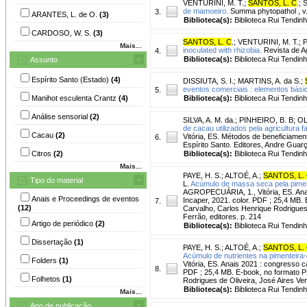
VENTURINI, M. T.
;
SANTOS, L. C
.
;
S
de mamoeiro.
Summa phytopathol , v. 
3.
ARANTES, L. de O.
(3)
Biblioteca(s):
Biblioteca Rui Tendinh
CARDOSO, W. S.
(3)
SANTOS, L. C
.
;
VENTURINI, M. T.
;
P
Mais...
inoculated with rhizobia.
Revista de Ag
4.
Biblioteca(s):
Biblioteca Rui Tendinh
Assunto
Espírito Santo (Estado)
(4)
DISSIUTA, S. I.
;
MARTINS, A. da S.
;
eventos comerciais : elementos bási
5.
Manihot esculenta Crantz
(4)
Biblioteca(s):
Biblioteca Rui Tendinh
Análise sensorial
(2)
SILVA, A. M. da.
;
PINHEIRO, B. B
;
OL
de cacau utilizados pela agricultura f
Cacau
(2)
Vitória, ES. Métodos de beneficiament
6.
Espírito Santo. Editores, Andre Guarçoni
Citros
(2)
Biblioteca(s):
Biblioteca Rui Tendinh
Mais...
PAYE, H. S.
;
ALTOÉ, A.
;
SANTOS, L.
Tipo do material
L.
Acúmulo de massa seca pela piment
AGROPECUÁRIA, 1., Vitória, ES. Anais
Anais e Proceedings de eventos
Incaper, 2021. color. PDF ; 25,4 MB.
7.
(12)
Carvalho, Carlos Henrique Rodrigues 
Ferrão, editores. p. 214
Artigo de periódico
(2)
Biblioteca(s):
Biblioteca Rui Tendinh
Dissertação
(1)
PAYE, H. S.
;
ALTOÉ, A.
;
SANTOS, L.
Acúmulo de nutrientes na pimenteira-d
Folders
(1)
Vitória, ES. Anais 2021 : congresso c
8.
PDF ; 25,4 MB. E-book, no formato P
Folhetos
(1)
Rodrigues de Oliveira, José Aires Ve
Biblioteca(s):
Biblioteca Rui Tendinh
Mais...
Ano de publicação