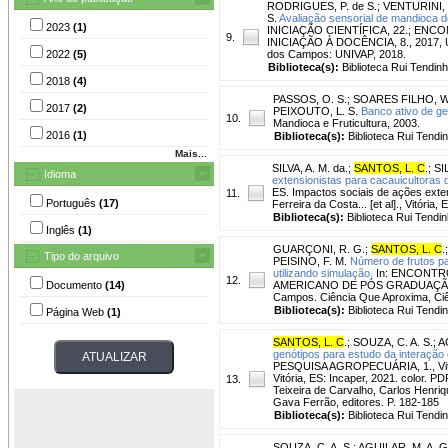
RODRIGUES, P. de S.
;
VENTURINI, 
S.
Avaliação sensorial de mandioca d
2023
(1)
INICIAÇÃO CIENTÍFICA, 22.; E
9.
INICIAÇÃO À DOCÊNCIA, 8., 2017, Urb
2022
(5)
dos Campos: UNIVAP, 2018.
Biblioteca(s):
Biblioteca Rui Tendinh
2018
(4)
PASSOS, O. S.
;
SOARES FILHO, W.
2017
(2)
PEIXOUTO, L. S.
Banco ativo de ge
10.
Mandioca e Fruticultura, 2003.
2016
(1)
Biblioteca(s):
Biblioteca Rui Tendi
Mais...
SILVA, A. M. da.
;
SANTOS, L. C
.
;
SI
Idioma
extensionistas para cacauicultoras 
ES. Impactos sociais de ações exten
11.
Português
(17)
Ferreira da Costa... [et al]., Vitória,
Biblioteca(s):
Biblioteca Rui Tendin
Inglês
(1)
GUARÇONI, R. G.
;
SANTOS, L. C
.
Tipo do arquivo
PEISINO, F. M.
Número de frutos pa
utilizando simulação.
In: ENCONTRO
12.
Documento
(14)
AMERICANO DE PÓS GRADUAÇÃO, 
Campos. Ciência Que Aproxima, Ci
Biblioteca(s):
Biblioteca Rui Tendi
Página Web
(1)
SANTOS, L. C
.
;
SOUZA, C. A. S.
;
A
genótipos para estudo da interação
PESQUISA AGROPECUÁRIA, 1., Vitóri
Vitória, ES: Incaper, 2021. color. 
13.
Teixeira de Carvalho, Carlos Henriq
Gava Ferrão, editores. P. 182-185
Biblioteca(s):
Biblioteca Rui Tendi
SOUZA, C. A. S.
;
AGUILAR, M. A. G