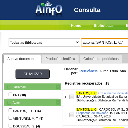
Consulta
Home
Bibliotecas
I
Acervo documental
Produção científica
Coleção de periódicos
Ordenar
Relevância
Autor
Título
Ano
por:
Registros recuperados : 18
Biblioteca
SANTOS, L. C
.
Crescimento inicial d
BRT
(18)
BA : Universidade Estadual de Santa 
1.
Biblioteca(s):
Biblioteca Rui Tendinh
Autor
SANTOS, L. C
.
;
CARDOSO, W. S.
;
G
SANTOS, L. C.
(16)
Propostas de inovação.
In: PARTELLI,
2.
CAUFES, p. 31-47, 2018.
VENTURINI, M. T.
(6)
Biblioteca(s):
Biblioteca Rui Tendinh
DOUSSEAU, S.
(4)