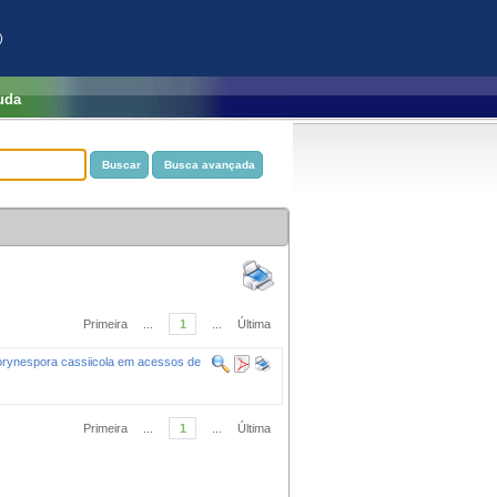
)
uda
Primeira
...
1
...
Última
Corynespora cassiicola em acessos de
Primeira
...
1
...
Última