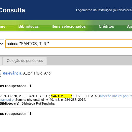
Consulta
Logomarca da Instituição (ou biblioteca
me
Bibliotecas
Itens selecionados
Créditos
Aj
Coleção de periódicos
r
Relevância
Autor
Título
Ano
:
os recuperados : 1
VENTURINI, M. T.
;
SANTOS, L. C.
;
SANTOS, T. R
.
;
LUZ, E. D. M. N.
Infecção natural por 
mamoeiro.
Summa phytopathol , v. 40, n.3, p. 284-287, 2014.
Biblioteca(s):
Biblioteca Rui Tendinha.
os recuperados : 1