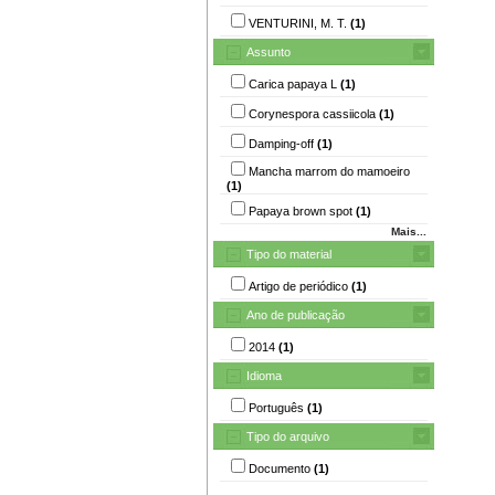
VENTURINI, M. T.
(1)
Assunto
Carica papaya L
(1)
Corynespora cassiicola
(1)
Damping-off
(1)
Mancha marrom do mamoeiro
(1)
Papaya brown spot
(1)
Mais...
Tipo do material
Artigo de periódico
(1)
Ano de publicação
2014
(1)
Idioma
Português
(1)
Tipo do arquivo
Documento
(1)