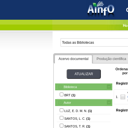
Ho
Acervo documental
Produção científica
Ordena
por
Registr
Biblioteca
BRT
(1)
1.
Autor
Registr
LUZ, E. D. M. N.
(1)
SANTOS, L. C.
(1)
SANTOS, T. R.
(1)