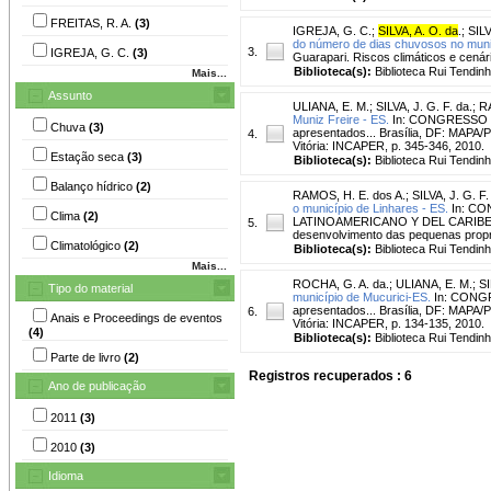
FREITAS, R. A.
(3)
IGREJA, G. C.
;
SILVA, A. O. da
.
;
SILV
do número de dias chuvosos no muni
3.
IGREJA, G. C.
(3)
Guarapari. Riscos climáticos e cenári
Biblioteca(s):
Biblioteca Rui Tendinh
Mais...
Assunto
ULIANA, E. M.
;
SILVA, J. G. F. da.
;
RA
Muniz Freire - ES.
In: CONGRESSO B
Chuva
(3)
apresentados... Brasília, DF: MAP
4.
Vitória: INCAPER, p. 345-346, 2010.
Estação seca
(3)
Biblioteca(s):
Biblioteca Rui Tendinh
Balanço hídrico
(2)
RAMOS, H. E. dos A.
;
SILVA, J. G. F.
o município de Linhares - ES.
In: CO
Clima
(2)
LATINOAMERICANO Y DEL CARIBE DE 
5.
desenvolvimento das pequenas propri
Climatológico
(2)
Biblioteca(s):
Biblioteca Rui Tendinh
Mais...
ROCHA, G. A. da.
;
ULIANA, E. M.
;
SI
Tipo do material
município de Mucurici-ES.
In: CONGR
apresentados... Brasília, DF: MAP
6.
Anais e Proceedings de eventos
Vitória: INCAPER, p. 134-135, 2010.
(4)
Biblioteca(s):
Biblioteca Rui Tendinh
Parte de livro
(2)
Registros recuperados : 6
Ano de publicação
2011
(3)
2010
(3)
Idioma