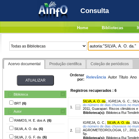
Consulta
Home
Bibliotecas
I
Acervo documental
Produção científica
Coleção de periódicos
Ordenar
Relevância
Autor
Título
Ano
por:
Registros recuperados : 6
Biblioteca
SILVA, A. O. da
.
;
IGREJA, G. C.
;
SILV
BRT
(6)
do número de dias chuvosos no munic
1.
2011, Guarapari. Riscos climáticos e 
Autor
Biblioteca(s):
Biblioteca Rui Tendinh
RAMOS, H. E. dos A.
(6)
IGREJA, G. C.
;
SILVA, A. O. da
.
;
SILV
do número de dias chuvosos no muni
SILVA, A. O. da.
(6)
AGROMETEOROLOGIA, 17., 2011, Guarap
2.
5p.
SILVA, J. G. F. da.
(6)
Biblioteca(s):
Biblioteca Rui Tendinh