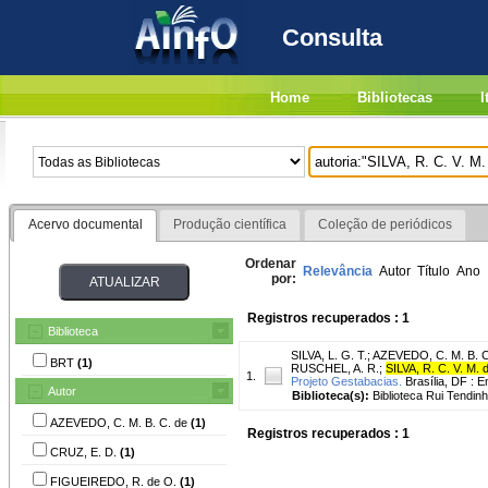
Consulta
Home
Bibliotecas
I
Acervo documental
Produção científica
Coleção de periódicos
Ordenar
Relevância
Autor
Título
Ano
por:
Registros recuperados : 1
Biblioteca
SILVA, L. G. T.
;
AZEVEDO, C. M. B. C
BRT
(1)
RUSCHEL, A. R.
;
SILVA, R. C. V. M. 
1.
Projeto Gestabacias.
Brasília, DF : E
Autor
Biblioteca(s):
Biblioteca Rui Tendinh
AZEVEDO, C. M. B. C. de
(1)
Registros recuperados : 1
CRUZ, E. D.
(1)
FIGUEIREDO, R. de O.
(1)