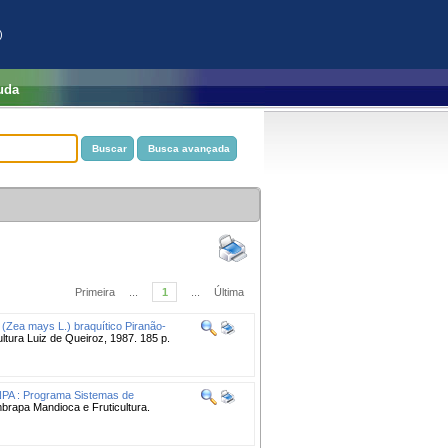
)
uda
Primeira
...
1
...
Última
 (Zea mays L.) braquítico Piranão-
ltura Luiz de Queiroz, 1987. 185 p.
SNPA : Programa Sistemas de
brapa Mandioca e Fruticultura.