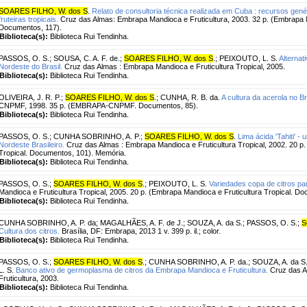
SOARES FILHO, W. dos S
.
Relato de consultoria técnica realizada em Cuba : recursos gen
fruteiras tropicais.
Cruz das Almas: Embrapa Mandioca e Fruticultura, 2003. 32 p. (Embrapa M
Documentos, 117).
Biblioteca(s):
Biblioteca Rui Tendinha.
PASSOS, O. S.
;
SOUSA, C. A. F. de.
;
SOARES FILHO, W. dos S
.
;
PEIXOUTO, L. S.
Alternat
Nordeste do Brasil.
Cruz das Almas : Embrapa Mandioca e Fruticultura Tropical, 2005.
Biblioteca(s):
Biblioteca Rui Tendinha.
OLIVEIRA, J. R. P.
;
SOARES FILHO, W. dos S
.
;
CUNHA, R. B. da.
A cultura da acerola no Br
CNPMF, 1998. 35 p. (EMBRAPA-CNPMF. Documentos, 85).
Biblioteca(s):
Biblioteca Rui Tendinha.
PASSOS, O. S.
;
CUNHA SOBRINHO, A. P.
;
SOARES FILHO, W. dos S
.
Lima ácida 'Tahiti' - 
Nordeste Brasileiro.
Cruz das Almas : Embrapa Mandioca e Fruticultura Tropical, 2002. 20 p.
Tropical. Documentos, 101). Memória.
Biblioteca(s):
Biblioteca Rui Tendinha.
PASSOS, O. S.
;
SOARES FILHO, W. dos S
.
;
PEIXOUTO, L. S.
Variedades copa de citros p
Mandioca e Fruticultura Tropical, 2005. 20 p. (Embrapa Mandioca e Fruticultura Tropical. D
Biblioteca(s):
Biblioteca Rui Tendinha.
CUNHA SOBRINHO, A. P. da
;
MAGALHÃES, A. F. de J.
;
SOUZA, A. da S.
;
PASSOS, O. S.
;
S
Cultura dos citros.
Brasília, DF: Embrapa, 2013 1 v. 399 p. il.; color.
Biblioteca(s):
Biblioteca Rui Tendinha.
PASSOS, O. S.
;
SOARES FILHO, W. dos S
.
;
CUNHA SOBRINHO, A. P. da.
;
SOUZA, A. da S
L. S.
Banco ativo de germoplasma de citros da Embrapa Mandioca e Fruticultura.
Cruz das A
Fruticultura, 2003.
Biblioteca(s):
Biblioteca Rui Tendinha.