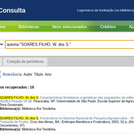
Consulta
Logomarca da Instituição (ou biblioteca
me
Bibliotecas
Itens selecionados
Créditos
Aj
Coleção de periódicos
r
Relevância
Autor
Título
Ano
:
os recuperados : 16
SOARES FILHO, W. dos S
.
Características fenotípicas e genéticas das populações de milho
VD2B e Piranão-VF1B.
Piracicaba, SP: Universidade de São Paulo. Escola Superior de Agricu
Tese Doutorado
Biblioteca(s):
Biblioteca Rui Tendinha.
SOARES FILHO, W. dos S
.
A fruticultura no Sistema Nacional de Pesquisa Agropecuária - 
Produção de Frutas.
Cruz das Almas, BA : Embrapa Mandioca e Fruticultura, 2001. 52 p. (Em
Documentos, 97).
Biblioteca(s):
Biblioteca Rui Tendinha.