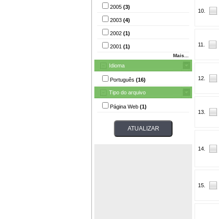
2005
(3)
10.
2003
(4)
2002
(1)
11.
2001
(1)
Mais...
Idioma
12.
Português
(16)
Tipo do arquivo
Página Web
(1)
13.
14.
15.