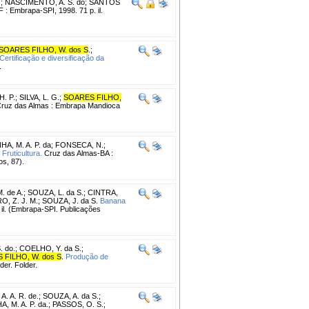
.
;
NASCIMENTO, A. S. do
;
SANTOS
F : Embrapa-SPI, 1998. 71 p. il.
SOARES FILHO, W. dos S
.
;
Certificação e diversificação da
.
. P.
;
SILVA, L. G.
;
SOARES FILHO,
ruz das Almas : Embrapa Mandioca
A, M. A. P. da
;
FONSECA, N.
;
ruticultura.
Cruz das Almas-BA :
s, 87).
. de A.
;
SOUZA, L. da S.
;
CINTRA,
, Z. J. M.
;
SOUZA, J. da S.
Banana
 il. (Embrapa-SPI. Publicações
 do.
;
COELHO, Y. da S.
;
 FILHO, W. dos S
.
Produção de
er. Folder.
A. A. R. de.
;
SOUZA, A. da S.
;
, M. A. P. da.
;
PASSOS, O. S.
;