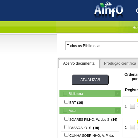
Ho
Acervo documental
Produção científica
Ordena
por
Registr
Biblioteca
BRT
(16)
1.
Autor
SOARES FILHO, W. dos S.
(16)
2.
PASSOS, O. S.
(10)
CUNHA SOBRINHO, A. P. da.