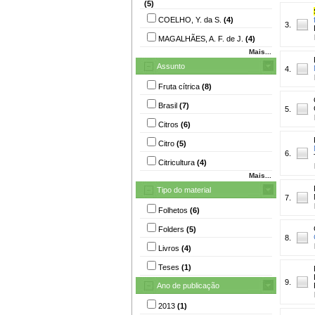
(5)
COELHO, Y. da S.
(4)
3.
MAGALHÃES, A. F. de J.
(4)
Mais...
Assunto
4.
Fruta cítrica
(8)
Brasil
(7)
5.
Citros
(6)
Citro
(5)
6.
Citricultura
(4)
Mais...
Tipo do material
7.
Folhetos
(6)
Folders
(5)
8.
Livros
(4)
Teses
(1)
9.
Ano de publicação
2013
(1)