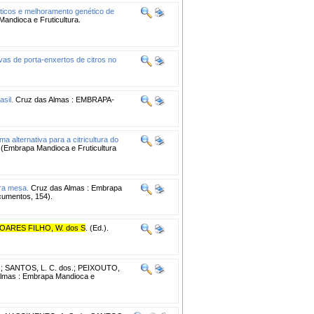
éticos e melhoramento genético de
andioca e Fruticultura.
ivas de porta-enxertos de citros no
asil.
Cruz das Almas : EMBRAPA-
uma alternativa para a citricultura do
 (Embrapa Mandioca e Fruticultura
ara mesa.
Cruz das Almas : Embrapa
ocumentos, 154).
OARES FILHO, W. dos S
. (Ed.).
.
;
SANTOS, L. C. dos.
;
PEIXOUTO,
lmas : Embrapa Mandioca e