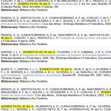
COELHO, Y. da S.
;
CUNHA SOBRINHO, A. P. da
;
MAGALHÃES, A. F. de J.
;
PASSOS, O. S
FILHO, H. P.
;
SOARES FILHO, W. dos S
.
A cultura do limão-taiti.
2. ed. rev. aum. Brasília, D
(Coleção Plantar. Série Vermelha. Fruteiras, 39)
Biblioteca(s):
Biblioteca Rui Tendinha.
PASSOS, O. S.
;
SANTOS FILHO, H. P.
;
CUNHA SOBRINHO, A. P. da.
;
COELHO, Y. da S.
;
NASCIMENTO, A. S. do.
;
MAGALHÃES, A. F. de J.
;
SOUZA, L. D.
;
RITZINGER, C. H. S. P.
citricultura do Nordeste Brasileiro.
Cruz das Almas : Embrapa Mandioca e Fruticultura, 2003
Biblioteca(s):
Biblioteca Rui Tendinha.
PASSOS, O. S.
;
CUNHA SOBRINHO, A. P. da.
;
NASCIMENTO, A. S. do.
;
SANTOS FILHO, H
W. dos S
.
;
COELHO, Y. da S.
;
PEIXOUTO, L. S.
Produção de mudas de citros sob telado.
C
e Fruticultura Tropical, 2005.
Biblioteca(s):
Biblioteca Rui Tendinha.
DANTAS, J. L. L.
;
SOARES FILHO, W. dos S
.
;
OLIVEIRA, J. R. P.
;
CABARAL, J. R. S.
;
CUNH
SILVA, S. de O. e
Programa de melhoramento genético de fruteiras da Embrapa Mandioca e F
Embrapa Mandioca e Fruticultura, 1999. 78p. (Embrapa Mandioca e Fruticultura. Documento
Biblioteca(s):
Biblioteca Rui Tendinha.
ALVES, É. J.
;
DANTAS, J. L. L.
;
SOARES FILHO, W. dos S
.
;
SILVA, S. de O. e
;
OLIVEIRA, M
F. L. D.
;
BORGES, A. L.
;
OLIVEIRA, A. M. G.
;
OLIVEIRA, S. L. de
;
FANCELLI, M.
;
CORDEIRO
para exportação : aspectos técnicos da produção.
Brasília-DF : Embrapa-SPI, 1997. 106 p.
Técnicas Frupex, 18).
Biblioteca(s):
Biblioteca Rui Tendinha.
PASSOS, O. S.
;
SANTOS FILHO, H. P.
;
CUNHA SOBRINHO, A. P. da.
;
NASCIMENTO, A. S.
MAGALHÃES, A. F. de J.
;
SOUZA, L. D.
;
RITZINGER, C. H. S. P.
;
COELHO, E. F.
;
SOARES
mudas de citros sob telado.
Cruz das Almas : Embrapa Mandioca e Fruticultura, 2003. 1 Fold
Biblioteca(s):
Biblioteca Rui Tendinha.
SOARES FILHO, W. dos S
.
;
VILARINHOS, A. D.
;
CUNHA SOBRINHO, A. P. da.
;
OLIVEIRA, 
CRUZ, J. L.
;
MORAIS, L. S.
;
CASTRO NETO, M. T. de.
;
GUERRA FILHO, M. dos S.
;
CUNHA