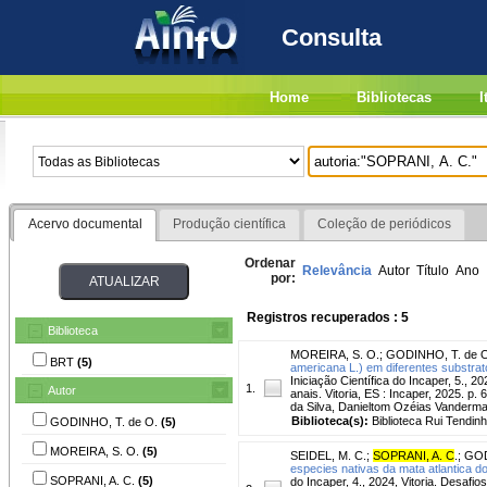
Consulta
Home
Bibliotecas
I
Acervo documental
Produção científica
Coleção de periódicos
Ordenar
Relevância
Autor
Título
Ano
por:
Registros recuperados : 5
Biblioteca
MOREIRA, S. O.
;
GODINHO, T. de 
BRT
(5)
americana L.) em diferentes substrat
Iniciação Científica do Incaper, 5., 2
1.
Autor
anais. Vitoria, ES : Incaper, 2025. 
da Silva, Danieltom Ozéias Vanderma
Biblioteca(s):
Biblioteca Rui Tendinh
GODINHO, T. de O.
(5)
MOREIRA, S. O.
(5)
SEIDEL, M. C.
;
SOPRANI, A. C
.
;
GOD
especies nativas da mata atlantica d
SOPRANI, A. C.
(5)
do Incaper, 4., 2024, Vitoria. Desaf