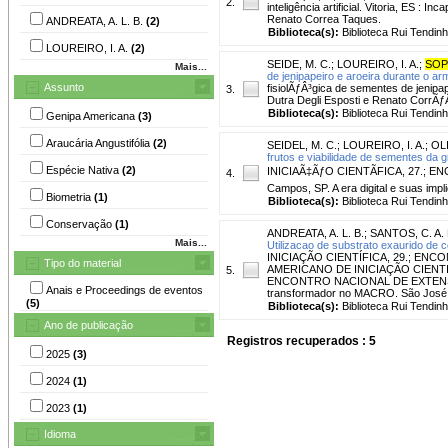
2.
inteligência artificial. Vitoria, ES :
Renato Correa Taques.
ANDREATA, A. L. B.
(2)
Biblioteca(s):
Biblioteca Rui Tendinh
LOUREIRO, I. A.
(2)
SEIDE, M. C.
;
LOUREIRO, I. A.
;
SOP
Mais...
de jenipapeiro e aroeira durante o 
Assunto
fisiolÃƒÂ³gica de sementes de jenip
3.
Dutra Degli Esposti e Renato CorrÃƒÂª
Biblioteca(s):
Biblioteca Rui Tendinh
Genipa Americana
(3)
Araucária Angustifólia
(2)
SEIDEL, M. C.
;
LOUREIRO, I. A.
;
OLI
frutos e viabilidade de sementes d
Espécie Nativa
(2)
INICIAÃ‡ÃƒO CIENTÃFICA, 27.; 
4.
Campos, SP. A era digital e suas im
Biometria
(1)
Biblioteca(s):
Biblioteca Rui Tendinh
Conservação
(1)
ANDREATA, A. L. B.
;
SANTOS, C. A. 
Mais...
Utilizacao de substrato exaurido de
INICIAÇÃO CIENTÍFICA, 29.; E
Tipo do material
AMERICANO DE INICIAÇÃO CIENTI
5.
ENCONTRO NACIONAL DE EXTENSÃO 
Anais e Proceedings de eventos
transformador no MACRO. São José
(5)
Biblioteca(s):
Biblioteca Rui Tendinh
Ano de publicação
Registros recuperados : 5
2025
(3)
2024
(1)
2023
(1)
Idioma