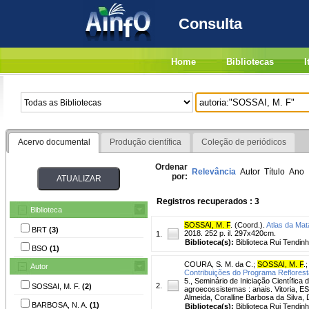
Consulta
Home
Bibliotecas
I
Acervo documental
Produção científica
Coleção de periódicos
Ordenar
Relevância
Autor
Título
Ano
por:
Registros recuperados : 3
Biblioteca
SOSSAI, M. F
. (Coord.).
Atlas da Mat
BRT
(3)
2018. 252 p. il. 297x420cm.
1.
Biblioteca(s):
Biblioteca Rui Tendinh
BSO
(1)
COURA, S. M. da C.
;
SOSSAI, M. F
.
Autor
Contribuições do Programa Reflorest
5., Seminário de Iniciação Científica 
2.
SOSSAI, M. F.
(2)
agroecossistemas : anais. Vitoria, E
Almeida, Coralline Barbosa da Silva
BARBOSA, N. A.
(1)
Biblioteca(s):
Biblioteca Rui Tendinh