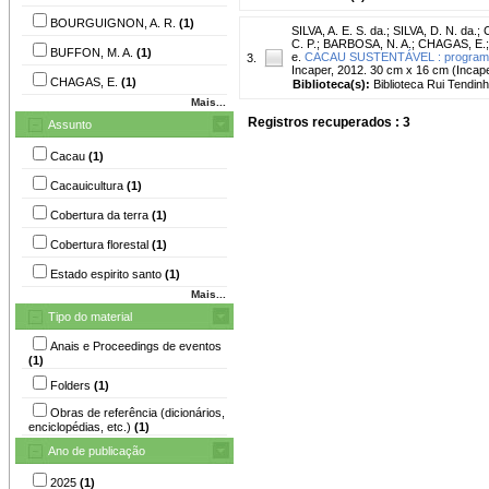
BOURGUIGNON, A. R.
(1)
SILVA, A. E. S. da.
;
SILVA, D. N. da.
;
C
C. P.
;
BARBOSA, N. A.
;
CHAGAS, E.
BUFFON, M. A.
(1)
e.
CACAU SUSTENTÁVEL : programa de
3.
Incaper, 2012. 30 cm x 16 cm (Incap
CHAGAS, E.
(1)
Biblioteca(s):
Biblioteca Rui Tendin
Mais...
Registros recuperados : 3
Assunto
Cacau
(1)
Cacauicultura
(1)
Cobertura da terra
(1)
Cobertura florestal
(1)
Estado espirito santo
(1)
Mais...
Tipo do material
Anais e Proceedings de eventos
(1)
Folders
(1)
Obras de referência (dicionários,
enciclopédias, etc.)
(1)
Ano de publicação
2025
(1)