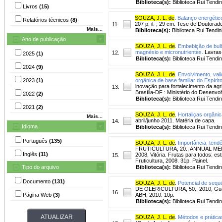
Biblioteca(s):
Biblioteca Rui Tendi
Livros
(15)
SOUZA, J. L. de
.
Balanço energético
Relatórios técnicos
(8)
207 p. il. ; 29 cm. Tese de Doutorad
11.
Mais...
Biblioteca(s):
Biblioteca Rui Tendin
Ano de publicação
SOUZA, J. L. de
.
Embebição de bulb
magnésio e micronutrientes.
Lavras-
12.
2025
(1)
Biblioteca(s):
Biblioteca Rui Tendi
2024
(9)
SOUZA, J. L. de
.
Envolvimento, val
2023
(1)
orgânica de base familiar do Espírit
inovação para fortalecimento da agr
13.
Brasília-DF : Ministério do Desenvol
2022
(2)
Biblioteca(s):
Biblioteca Rui Tendi
2021
(2)
SOUZA, J. L. de
.
Hortaliças orgâni
Mais...
abril/junho 2011. Matéria de capa.
14.
Idioma
Biblioteca(s):
Biblioteca Rui Tendi
Português
(135)
SOUZA, J. L. de
.
Importância, tendê
FRUTICULTURA, 20.; ANNUAL M
Inglês
(11)
2008, Vitória. Frutas para todos: es
15.
Fruticultura, 2008. 31p. Painel.
Tipo do arquivo
Biblioteca(s):
Biblioteca Rui Tendi
Documento
(131)
SOUZA, J. L. de
.
Potencial de sequ
DE OLERICULTURA, 50., 2010, Guarap
16.
Página Web
(3)
ABH, 2010. 10p.
Biblioteca(s):
Biblioteca Rui Tendi
SOUZA, J. L. de
.
Métodos e prática