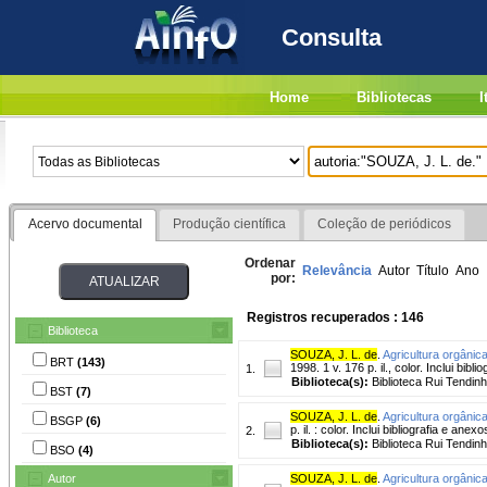
Consulta
Home
Bibliotecas
I
Acervo documental
Produção científica
Coleção de periódicos
Ordenar
Relevância
Autor
Título
Ano
por:
Registros recuperados : 146
Biblioteca
SOUZA, J. L. de
.
Agricultura orgânic
BRT
(143)
1998. 1 v. 176 p. il., color. Inclui biblio
1.
Biblioteca(s):
Biblioteca Rui Tendin
BST
(7)
SOUZA, J. L. de
.
Agricultura orgânic
BSGP
(6)
p. il. : color. Inclui bibliografia e anexo
2.
Biblioteca(s):
Biblioteca Rui Tendin
BSO
(4)
Autor
SOUZA, J. L. de
.
Agricultura orgânic