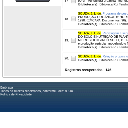
(Org.). Agricultura orgânica : tecno
17.
Biblioteca(s):
Biblioteca Rui Tendi
SOUZA, J. L. de
.
Programa de pesqu
PRODUÇÃO ORGÂNICA DE HORTALIÇAS, 
18.
1998. (EMCAPA. Documentos, 96).
Biblioteca(s):
Biblioteca Rui Tendi
SOUZA, J. L. de
.
Reciclagem e sequ
DO SOLO E NUTRIÇÃO DE PLANTA
MICROBIOLOGIA DO SOLO, 11.; RE
19.
e produção agrícola : modelando o f
Biblioteca(s):
Biblioteca Rui Tendi
SOUZA, J. L. de
.
Relação proporcio
20.
Biblioteca(s):
Biblioteca Rui Tendi
Registros recuperados : 146
Embrapa
Todos os direitos reservados, conforme Lei n° 9.610
Política de Privacidade