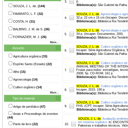
p.
3.
Biblioteca(s):
São Gabriel da Palha.
SOUZA, J. L. de.
(144)
FAVARATO, L. F.
(32)
SOUZA, J. L. de
.
Agroecologia e agric
32 p. 22 cm x 15 cm (Incaper. Docum
4.
Biblioteca(s):
Biblioteca Rui Tendin
COSTA, H.
(31)
BALBINO, J. M. de S.
(26)
SOUZA, J. L. de
.
Agroecologia e agric
34 p. (Incaper. Documentos, 200).
5.
FORNAZIER, M. J.
(26)
Biblioteca(s):
Biblioteca Rui Tendin
Mais...
SOUZA, J. L. de
.
Cultivo orgânico de
Assunto
Incaper. Série Agricultura Orgânica,
6.
Biblioteca(s):
São Gabriel da Palha.
Agricultura orgânica
(33)
SOUZA, J. L. de
.
Cultivo orgânico de 
Espírito Santo (Estado)
(22)
ANNUAL MEETING OF THE INTERAME
Frutas para todos: estratégias, tecno
7.
Alho
(15)
2008. 5p. CD-ROM. 161 p.
Biblioteca(s):
Biblioteca Rui Tendinh
Agroecologia
(14)
SOUZA, J. L. de
.
Cultivo orgânico do
Cultivo orgânico
(14)
Incaper, 2015. 190 p.
8.
Mais...
Biblioteca(s):
Biblioteca Rui Tendinh
Tipo do material
SOUZA, J. L. de
.
Cultivo orgânico de
FHS. (CPT; Incaper. Série Agricultur
9.
Artigo de periódico
(47)
Biblioteca(s):
Biblioteca Rui Tendin
Anais e Proceedings de eventos
(44)
SOUZA, J. L. de
.
Avaliação prelimin
em sistema orgânico.
In: ENCONTR
Parte de livro
(22)
10.
Palestras e trabalhos técnicos. Vi