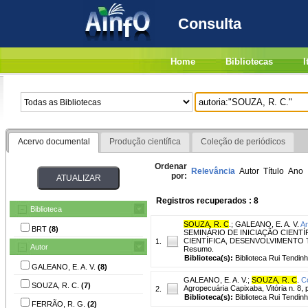
Consulta
Home
Bibliotecas
I
Acervo documental
Produção científica
Coleção de periódicos
Ordenar
Relevância
Autor
Título
Ano
por:
Registros recuperados : 8
Biblioteca
SOUZA, R. C
.
;
GALEANO, E. A. V.
An
BRT
(8)
SEMINÁRIO DE INICIAÇÃO CIENTÍF
CIENTÍFICA, DESENVOLVIMENTO TEC
1.
Autor
Resumo.
Biblioteca(s):
Biblioteca Rui Tendinh
GALEANO, E. A. V.
(8)
GALEANO, E. A. V.
;
SOUZA, R. C
.
C
SOUZA, R. C.
(7)
Agropecuária Capixaba, Vitória n. 8, 
2.
Biblioteca(s):
Biblioteca Rui Tendinh
FERRÃO, R. G.
(2)