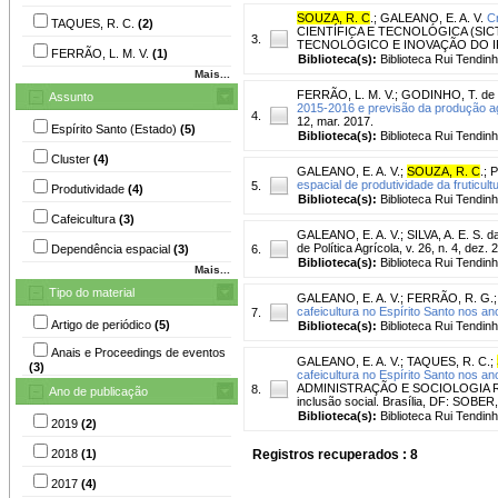
SOUZA, R. C
.
;
GALEANO, E. A. V.
C
TAQUES, R. C.
(2)
CIENTÍFICA E TECNOLÓGICA (SIC
3.
TECNOLÓGICO E INOVAÇÃO DO IFES, 1
FERRÃO, L. M. V.
(1)
Biblioteca(s):
Biblioteca Rui Tendinh
Mais...
FERRÃO, L. M. V.
;
GODINHO, T. de
Assunto
2015-2016 e previsão da produção ag
4.
12, mar. 2017.
Espírito Santo (Estado)
(5)
Biblioteca(s):
Biblioteca Rui Tendinh
Cluster
(4)
GALEANO, E. A. V.
;
SOUZA, R. C
.
;
P
espacial de produtividade da fruticult
5.
Produtividade
(4)
Biblioteca(s):
Biblioteca Rui Tendinh
Cafeicultura
(3)
GALEANO, E. A. V.
;
SILVA, A. E. S. d
de Política Agrícola, v. 26, n. 4, dez. 
Dependência espacial
(3)
6.
Biblioteca(s):
Biblioteca Rui Tendinh
Mais...
Tipo do material
GALEANO, E. A. V.
;
FERRÃO, R. G.
cafeicultura no Espírito Santo nos a
7.
Artigo de periódico
(5)
Biblioteca(s):
Biblioteca Rui Tendinh
Anais e Proceedings de eventos
GALEANO, E. A. V.
;
TAQUES, R. C.
;
(3)
cafeicultura no Espírito Santo nos a
ADMINISTRAÇÃO E SOCIOLOGIA RURAL,
8.
Ano de publicação
inclusão social. Brasília, DF: SOBER
Biblioteca(s):
Biblioteca Rui Tendinh
2019
(2)
2018
(1)
Registros recuperados : 8
2017
(4)