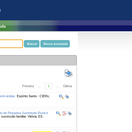
)
uda
Primeira
...
1
...
Última
emi-áridas.
Espírito Santo : CIERs,
eto de Pesquisa Juventude Rural e
sucessão familiar. Vitória, ES :