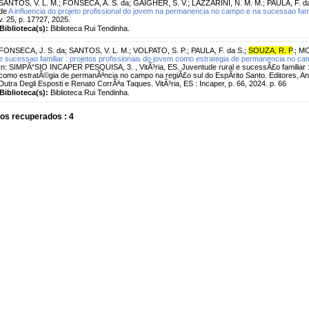
SANTOS, V. L. M.
;
FONSECA, A. S. da
;
GAIGHER, S. V.
;
LAZZARINI, N. M. M.
;
PAULA, F. d
de
A influencia do projeto profissional do jovem na permanencia no campo e na sucessao fami
v. 25, p. 17?27, 2025.
Biblioteca(s):
Biblioteca Rui Tendinha.
FONSECA, J. S. da
;
SANTOS, V. L. M.
;
VOLPATO, S. P.
;
PAULA, F. da S.
;
SOUZA, R. P
.
;
MO
e sucessao familiar : projetos profissionais do jovem como estrategia de permanencia no camp
In: SIMPÃ“SIO INCAPER PESQUISA, 3. , VitÃ³ria, ES. Juventude rural e sucessÃ£o familiar : 
como estratÃ©gia de permanÃªncia no campo na regiÃ£o sul do EspÃ­rito Santo. Editores, A
Dutra Degli Esposti e Renato CorrÃªa Taques. VitÃ³ria, ES : Incaper, p. 66, 2024. p. 66
Biblioteca(s):
Biblioteca Rui Tendinha.
os recuperados : 4