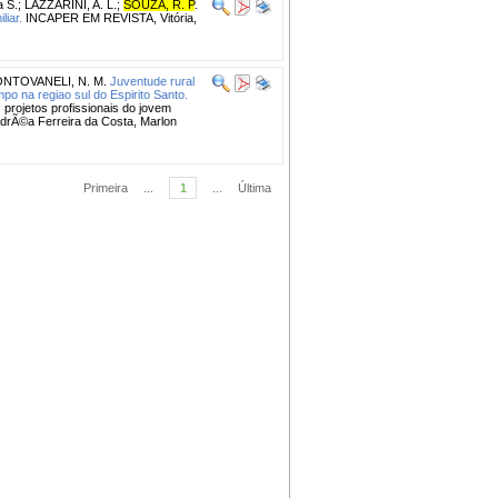
a S.
;
LAZZARINI, A. L.
;
SOUZA, R. P
.
liar.
INCAPER EM REVISTA, Vitória,
NTOVANELI, N. M.
Juventude rural
o na regiao sul do Espi­rito Santo.
projetos profissionais do jovem
ndrÃ©a Ferreira da Costa, Marlon
Primeira
...
1
...
Última