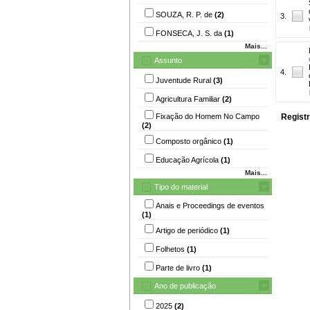
SOUZA, R. P. de
(2)
3.
FONSECA, J. S. da
(1)
Mais...
Assunto
4.
Juventude Rural
(3)
Agricultura Familiar
(2)
Fixação do Homem No Campo
Registr
(2)
Composto orgânico
(1)
Educação Agrícola
(1)
Mais...
Tipo do material
Anais e Proceedings de eventos
(1)
Artigo de periódico
(1)
Folhetos
(1)
Parte de livro
(1)
Ano de publicação
2025
(2)