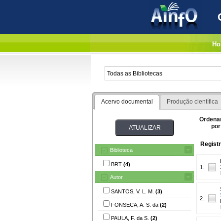
Ho
Acervo documental
Produção científica
Ordena
por
Registr
Biblioteca
BRT
(4)
1.
Autor
SANTOS, V. L. M.
(3)
2.
FONSECA, A. S. da
(2)
PAULA, F. da S.
(2)