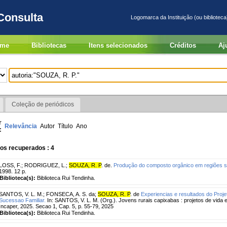
Consulta
Logomarca da Instituição (ou biblioteca
me
Bibliotecas
Itens selecionados
Créditos
Aj
Coleção de periódicos
r
Relevância
Autor
Título
Ano
:
os recuperados : 4
LOSS, F.
;
RODRIGUEZ, L.
;
SOUZA, R. P
. de.
Produção do composto orgânico em regiões s
1998. 12 p.
Biblioteca(s):
Biblioteca Rui Tendinha.
SANTOS, V. L. M.
;
FONSECA, A. S. da
;
SOUZA, R. P
. de
Experiencias e resultados do Proj
Sucessao Familiar.
In: SANTOS, V. L. M. (Org.). Jovens rurais capixabas : projetos de vida e 
Incaper, 2025. Secao 1, Cap. 5, p. 55-79, 2025
Biblioteca(s):
Biblioteca Rui Tendinha.