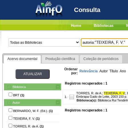
Consulta
Home
Bibliotecas
I
Acervo documental
Produção científica
Coleção de periódicos
Ordenar
Relevância
Autor
Título
Ano
por:
Registros recuperados : 1
Biblioteca
TORRES, R. de A.
;
TEIXEIRA, F. V
.
;
BRT
(1)
Embrapa Gado de Leite, 2003 150 p. i
1.
Biblioteca(s):
Biblioteca Rui Tendinh
Autor
Registros recuperados : 1
BERNARDO, W. F. (Ed.).
(1)
TEIXEIRA, F. V.
(1)
TORRES, R. de A.
(1)