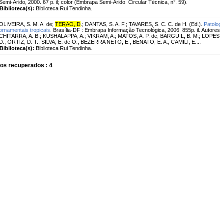
Semi-Árido, 2000. 67 p. il; color (Embrapa Semi-Árido. Circular Técnica, n°. 59).
Biblioteca(s):
Biblioteca Rui Tendinha.
OLIVEIRA, S. M. A. de
;
TERAO, D
.
;
DANTAS, S. A. F.
;
TAVARES, S. C. C. de H. (Ed.).
Patolog
ornamentais tropicais.
Brasília-DF : Embrapa Informação Tecnológica, 2006. 855p. il. Autores:
CHITARRA, A. B.; KUSHALAPPA, A.; VIKRAM, A.; MATOS, A. P. de; BARGUIL, B. M.; LOPES,
D.; ORTIZ, D. T.; SILVA, E. de O.; BEZERRA NETO, E.; BENATO, E. A.; CAMILI, E....
Biblioteca(s):
Biblioteca Rui Tendinha.
os recuperados : 4