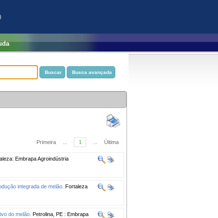
)
uda
Primeira
...
1
...
Última
aleza: Embrapa Agroindústria
odução integrada de melão.
Fortaleza
tivo do melão.
Petrolina, PE : Embrapa