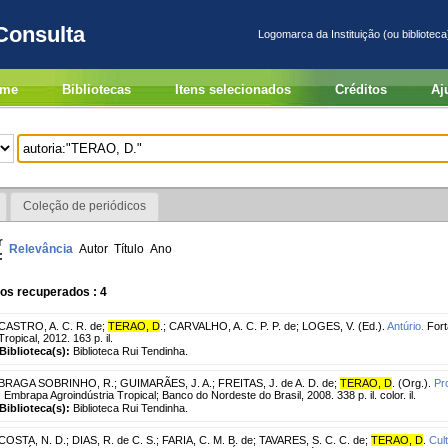
Consulta
Logomarca da Instituição (ou biblioteca
me
Bibliotecas
Itens selecionados
Créditos
Aj
Coleção de periódicos
r
Relevância
Autor
Título
Ano
:
os recuperados : 4
CASTRO, A. C. R. de
;
TERAO, D
.
;
CARVALHO, A. C. P. P. de
;
LOGES, V. (Ed.).
Antúrio.
Fort
Tropical, 2012. 163 p. il.
Biblioteca(s):
Biblioteca Rui Tendinha.
BRAGA SOBRINHO, R.
;
GUIMARÃES, J. A.
;
FREITAS, J. de A. D. de
;
TERAO, D
. (Org.).
Pr
: Embrapa Agroindústria Tropical; Banco do Nordeste do Brasil, 2008. 338 p. il. color. il.
Biblioteca(s):
Biblioteca Rui Tendinha.
COSTA, N. D.
;
DIAS, R. de C. S.
;
FARIA, C. M. B. de
;
TAVARES, S. C. C. de
;
TERAO, D
.
Cul