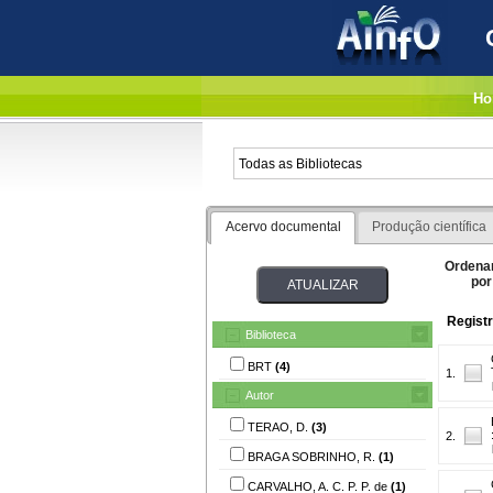
Ho
Acervo documental
Produção científica
Ordena
por
Registr
Biblioteca
BRT
(4)
1.
Autor
TERAO, D.
(3)
2.
BRAGA SOBRINHO, R.
(1)
CARVALHO, A. C. P. P. de
(1)