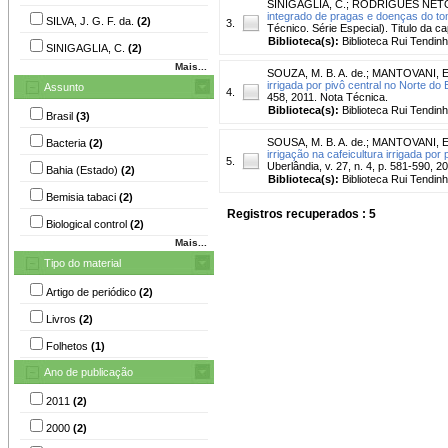
SINIGAGLIA, C.
;
RODRIGUES NETO
integrado de pragas e doenças do to
SILVA, J. G. F. da.
(2)
3.
Técnico. Série Especial). Titulo da 
Biblioteca(s):
Biblioteca Rui Tendinh
SINIGAGLIA, C.
(2)
Mais...
SOUZA, M. B. A. de.
;
MANTOVANI, E
irrigada por pivô central no Norte do
Assunto
4.
458, 2011. Nota Técnica.
Biblioteca(s):
Biblioteca Rui Tendinh
Brasil
(3)
SOUSA, M. B. A. de.
;
MANTOVANI, E
Bacteria
(2)
irrigação na cafeicultura irrigada por
5.
Uberlândia, v. 27, n. 4, p. 581-590, 2
Bahia (Estado)
(2)
Biblioteca(s):
Biblioteca Rui Tendinh
Bemisia tabaci
(2)
Registros recuperados : 5
Biological control
(2)
Mais...
Tipo do material
Artigo de periódico
(2)
Livros
(2)
Folhetos
(1)
Ano de publicação
2011
(2)
2000
(2)