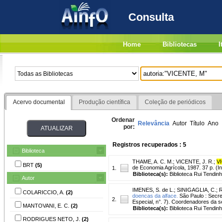
Consulta
Home
Bibliotecas
I
Acervo documental
Produção científica
Coleção de periódicos
Ordenar
Relevância
Autor
Título
Ano
por:
Registros recuperados : 5
Biblioteca
THAME, A. C. M.
;
VICENTE, J. R.
;
V
BRT
(5)
de Economia Agrícola, 1987. 37 p. (In
1.
Biblioteca(s):
Biblioteca Rui Tendinh
Autor
IMENES, S. de L.
;
SINIGAGLIA, C.
;
COLARICCIO, A.
(2)
doencas da alface.
São Paulo : Secret
2.
Especial, n°. 7). Coordenadores da s
MANTOVANI, E. C.
(2)
Biblioteca(s):
Biblioteca Rui Tendinh
RODRIGUES NETO, J.
(2)