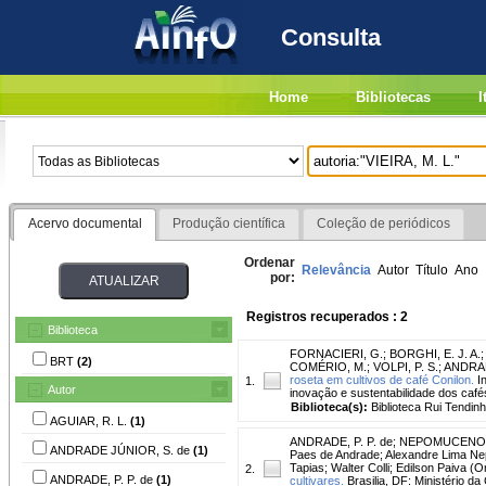
Consulta
Home
Bibliotecas
I
Acervo documental
Produção científica
Coleção de periódicos
Ordenar
Relevância
Autor
Título
Ano
por:
Registros recuperados : 2
Biblioteca
FORNACIERI, G.
;
BORGHI, E. J. A.
BRT
(2)
COMÉRIO, M.
;
VOLPI, P. S.
;
ANDRAD
roseta em cultivos de café Conilon.
I
1.
Autor
inovação e sustentabilidade dos cafés
Biblioteca(s):
Biblioteca Rui Tendinh
AGUIAR, R. L.
(1)
ANDRADE, P. P. de
;
NEPOMUCENO, 
ANDRADE JÚNIOR, S. de
(1)
Paes de Andrade
;
Alexandre Lima N
Tapias
;
Walter Colli
;
Edilson Paiva (Or
2.
ANDRADE, P. P. de
(1)
cultivares.
Brasilia, DF: Ministério da 