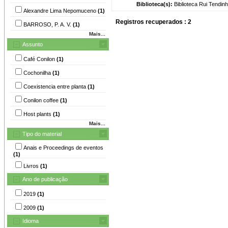
Biblioteca(s):
Biblioteca Rui Tendinh
Alexandre Lima Nepomuceno
(1)
Registros recuperados : 2
BARROSO, P. A. V.
(1)
Mais...
Assunto
Café Conilon
(1)
Cochonilha
(1)
Coexistencia entre planta
(1)
Conilon coffee
(1)
Host plants
(1)
Mais...
Tipo do material
Anais e Proceedings de eventos
(1)
Livros
(1)
Ano de publicação
2019
(1)
2009
(1)
Idioma