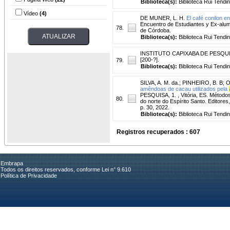
Biblioteca(s):
Biblioteca Rui Tendi
Vídeo
(4)
DE MUNER, L. H.
El café conilon en
Encuentro de Estudiantes y Ex-
78.
de Córdoba.
Biblioteca(s):
Biblioteca Rui Tendi
INSTITUTO CAPIXABA DE PESQUI
[200-?].
79.
Biblioteca(s):
Biblioteca Rui Tendi
SILVA, A. M. da.
;
PINHEIRO, B. B
;
O
amêndoas de cacau utilizados pela
PESQUISA, 1. , Vitória, ES. Método
80.
do norte do Espírito Santo. Editores, 
p. 30, 2022.
Biblioteca(s):
Biblioteca Rui Tendi
Registros recuperados : 607
Embrapa
Todos os direitos reservados, conforme Lei n° 9.610
Política de Privacidade