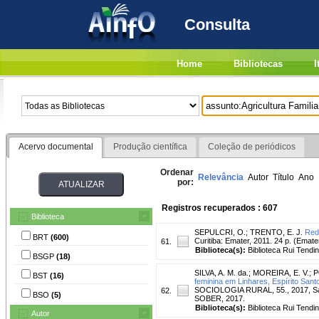
Consulta
Home
Bibliotecas
I
Acervo documental
Produção científica
Coleção de periódicos
Ordenar
Relevância
Autor
Título
Ano
por:
Registros recuperados : 607
Biblioteca
SEPULCRI, O.
;
TRENTO, E. J.
Red
BRT
(600)
Curitiba: Emater, 2011. 24 p. (Emate
61.
Biblioteca(s):
Biblioteca Rui Tendi
BSGP
(18)
SILVA, A. M. da.
;
MOREIRA, E. V.
;
P
BST
(16)
feminina em Linhares, Espírito Sant
SOCIOLOGIA RURAL, 55., 2017, Sant
62.
BSO
(5)
SOBER, 2017.
Biblioteca(s):
Biblioteca Rui Tendi
Autor