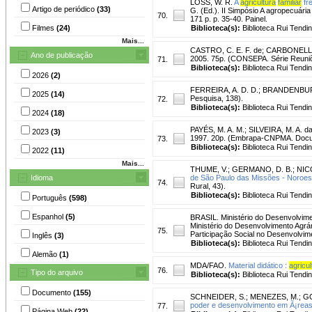
LOSS, W. R.
A
agricultura
familiar
fr
Artigo de periódico
(33)
G. (Ed.). II Simpósio A agropecuária
70.
171 p. p. 35-40. Painel.
Filmes
(24)
Biblioteca(s):
Biblioteca Rui Tendi
Mais...
CASTRO, C. E. F. de
;
CARBONELL, 
Ano de publicação
2005. 75p. (CONSEPA. Série Reuniõ
71.
Biblioteca(s):
Biblioteca Rui Tendi
2026
(2)
FERREIRA, A. D. D.
;
BRANDENBURG,
2025
(14)
Pesquisa, 138).
72.
Biblioteca(s):
Biblioteca Rui Tendi
2024
(18)
PAYÉS, M. A. M.
;
SILVEIRA, M. A. d
2023
(3)
1997. 20p. (Embrapa-CNPMA. Documen
73.
Biblioteca(s):
Biblioteca Rui Tendi
2022
(11)
Mais...
THUME, V.
;
GERMANO, D. B.
;
NICO
Idioma
de São Paulo das Missões - Noroes
74.
Rural, 43).
Biblioteca(s):
Biblioteca Rui Tendi
Português
(598)
Espanhol
(5)
BRASIL. Ministério do Desenvolvime
Ministério do Desenvolvimento Agrár
75.
Participação Social no Desenvolvim
Inglês
(3)
Biblioteca(s):
Biblioteca Rui Tendi
Alemão
(1)
MDA/FAO.
Material didático :
agricul
76.
Tipo do arquivo
Biblioteca(s):
Biblioteca Rui Tendi
Documento
(155)
SCHNEIDER, S.
;
MENEZES, M.
;
GO
poder e desenvolvimento em Ã¡reas r
77.
Página Web
(22)