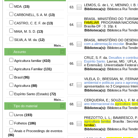
LEMOS, G. de L. V.
;
MENINO, I. B.
MDA.
(15)
63.
Biblioteca(s):
Biblioteca Rui Tendi
CARBONELL, S. A. M.
(13)
BRASIL. MINISTÉRIO DO TURIS
FAMILIAR
. PROGRAMA NACIONA
CASTRO, C. E. F. de
(13)
64.
Brasília-DF : 0. 10p. il.
Biblioteca(s):
Biblioteca Rui Tendi
MAIA, M. S. D.
(13)
SILVA, A. M. da.
(12)
BRASIL. MINISTÉRIO DO DESEN
com a alimentação escolar.
Brasília-
65.
Mais...
Biblioteca(s):
Biblioteca Rui Tendi
Assunto
CRUZ, S. F. da.
Desafios e contrib
Agricultura familiar
(410)
Espírito Santo.
Lavras, MG : UFLA, 
66.
e Extensão). Universidade Federal 
Agricultura Familiar
(131)
Biblioteca(s):
Biblioteca Rui Tendi
Brasil
(95)
VILELA, D.
;
BRESSAN, M.
;
FERNAN
ambiental e políticas para o agronegó
67.
Agricultura
(88)
apresentados no 3 Congresso Intern
Biblioteca(s):
Biblioteca Rui Tendi
Espírito Santo (Estado)
(72)
Mais...
CERQUEIRA, E.
;
SOUZA, L. F. M. d
ano internacional da
agricultura
famil
68.
Tipo do material
Biblioteca(s):
Biblioteca Rui Tendi
Livros
(193)
PREZOTTO, L. L.
;
BAVARESCO, P. 
agricultura
familiar
.
Brasília : Secret
Folhetos
(186)
69.
familiar
).
Biblioteca(s):
Biblioteca Rui Tendi
Anais e Proceedings de eventos
(86)