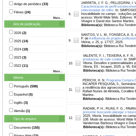
JARRETA, J. F. G.
;
PELLEGRINI, I. V
Artigo de periódico
(33)
Caracterizacao do perfil socioeconom
selecionadas de milho.
In: SIMPOSIO I
Filmes
(24)
Inovabilidade no campo : soluções par
8.
acesso: World Wide Web. Editores: R
Mais...
Vinagre e David dos Santos Martins.
Ano de publicação
Biblioteca(s):
Biblioteca Rui Tendinh
2026
(2)
SANTOS, V. L. M.
;
FONSECA, A. S. 
P. de
A influencia do projeto profis
9.
2025
(14)
Vitória, v. 25, p. 17?27, 2025.
Biblioteca(s):
Biblioteca Rui Tendinh
2024
(18)
VALENTE, F. I.
;
TEIXEIRA, A. F. R.
;
2023
(3)
produtoras de cafe conilon.
In: SIMP
Vitoria. Desafios e potencialidades 
10.
2022
(11)
Vitoria, ES : Incaper, 2025. p. 95.
Biblioteca(s):
Biblioteca Rui Tendi
Mais...
Idioma
PERICHI, H. N.
Programa Compra Di
INCAPER PESQUISA, 5., Seminário de 
Português
(598)
a resiliência dos agroecossistemas :
11.
Rafael Nunes de Almeida, Coralline
Espanhol
(5)
Martins.
Biblioteca(s):
Biblioteca Rui Tendin
Inglês
(3)
RADAIK, P. H.
;
RUAS, F. G.
;
PAVAN,
Alemão
(1)
presente buscando planejar o futuro
2025, Vitoria. Inovabilidade no camp
12.
Tipo do arquivo
108. Modo de acesso: World Wide We
Vandermas Barbosa Vinagre e David
Biblioteca(s):
Biblioteca Rui Tendi
Documento
(155)
Página Web
(22)