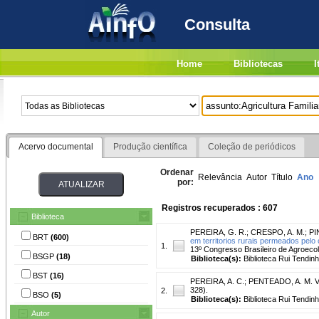
Consulta
Home
Bibliotecas
I
Acervo documental
Produção científica
Coleção de periódicos
Ordenar
Relevância
Autor
Título
Ano
por:
Registros recuperados : 607
Biblioteca
PEREIRA, G. R.
;
CRESPO, A. M.
;
PI
BRT
(600)
em territorios rurais permeados pelo
1.
13º Congresso Brasileiro de Agroecol
BSGP
(18)
Biblioteca(s):
Biblioteca Rui Tendinh
BST
(16)
PEREIRA, A. C.
;
PENTEADO, A. M. V.
328).
2.
BSO
(5)
Biblioteca(s):
Biblioteca Rui Tendinh
Autor