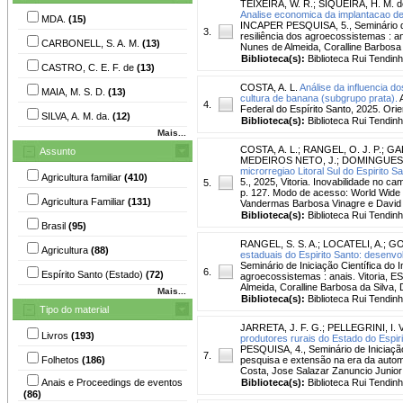
TEIXEIRA, W. R.
;
SIQUEIRA, H. M. d
Analise economica da implantacao de 
MDA.
(15)
INCAPER PESQUISA, 5., Seminário de I
3.
resiliência dos agroecossistemas : an
CARBONELL, S. A. M.
(13)
Nunes de Almeida, Coralline Barbosa
Biblioteca(s):
Biblioteca Rui Tendinh
CASTRO, C. E. F. de
(13)
COSTA, A. L.
Análise da influencia d
MAIA, M. S. D.
(13)
cultura de banana (subgrupo prata).
A
4.
Federal do Espírito Santo, 2025. Ori
SILVA, A. M. da.
(12)
Biblioteca(s):
Biblioteca Rui Tendinh
Mais...
COSTA, A. L.
;
RANGEL, O. J. P.
;
GAL
Assunto
MEDEIROS NETO, J.
;
DOMINGUES, 
microrregiao Litoral Sul do Espirito Sa
Agricultura familiar
(410)
5., 2025, Vitoria. Inovabilidade no ca
5.
p. 127. Modo de acesso: World Wide 
Agricultura Familiar
(131)
Vandermas Barbosa Vinagre e David 
Biblioteca(s):
Biblioteca Rui Tendinh
Brasil
(95)
RANGEL, S. S. A.
;
LOCATELI, A.
;
GO
Agricultura
(88)
estaduais do Espirito Santo: desenv
Seminário de Iniciação Científica do I
6.
Espírito Santo (Estado)
(72)
agroecossistemas : anais. Vitoria, E
Almeida, Coralline Barbosa da Silva
Mais...
Biblioteca(s):
Biblioteca Rui Tendinh
Tipo do material
JARRETA, J. F. G.
;
PELLEGRINI, I. V
Livros
(193)
produtores rurais do Estado do Espir
PESQUISA, 4., Seminário de Iniciação 
7.
Folhetos
(186)
pesquisa e extensão na era da automaçã
Costa, Jose Salazar Zanuncio Junio
Anais e Proceedings de eventos
Biblioteca(s):
Biblioteca Rui Tendinh
(86)