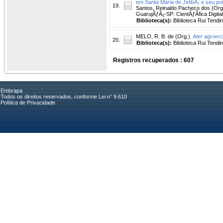
em Santa Maria de JetibÃ¡ e seu po
19.
Santos, Reinaldo Pacheco dos (Org)
GuarujÃƒÂ¡-SP: CientÃƒÂ­fica Digital
Biblioteca(s):
Biblioteca Rui Tendi
MELO, R. B. de (Org.).
Ater agroeco
20.
Biblioteca(s):
Biblioteca Rui Tendi
Registros recuperados : 607
Embrapa
Todos os direitos reservados, conforme Lei n° 9.610
Política de Privacidade