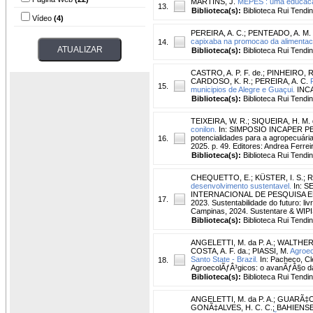
MARTINS, J.
MEPES : uma educaca
13.
Biblioteca(s):
Biblioteca Rui Tendi
Vídeo
(4)
PEREIRA, A. C.
;
PENTEADO, A. M. 
capixaba na promocao da alimenta
14.
Biblioteca(s):
Biblioteca Rui Tendi
CASTRO, A. P. F. de.
;
PINHEIRO, R
CARDOSO, K. R.
;
PEREIRA, A. C.
15.
municipios de Alegre e Guaçui.
INCAP
Biblioteca(s):
Biblioteca Rui Tendi
TEIXEIRA, W. R.
;
SIQUEIRA, H. M. 
conilon.
In: SIMPOSIO INCAPER PESQUI
potencialidades para a agropecuária,
16.
2025. p. 49. Editores: Andrea Ferr
Biblioteca(s):
Biblioteca Rui Tendi
CHEQUETTO, E.
;
KÜSTER, I. S.
;
R
desenvolvimento sustentavel.
In: 
INTERNACIONAL DE PESQUISA E
17.
2023. Sustentabilidade do futuro: l
Campinas, 2024. Sustentare & WIPI
Biblioteca(s):
Biblioteca Rui Tendi
ANGELETTI, M. da P. A.
;
WALTHER,
COSTA, A. F. da.
;
PIASSI, M.
Agroec
Santo State - Brazil.
In: Pacheco, C
18.
AgroecolÃƒÂ³gicos: o avanÃƒÂ§o da c
Biblioteca(s):
Biblioteca Rui Tendi
ANGELETTI, M. da P. A.
;
GUARÃ‡ON
GONÃ‡ALVES, H. C. C.
;
BAHIENSE,