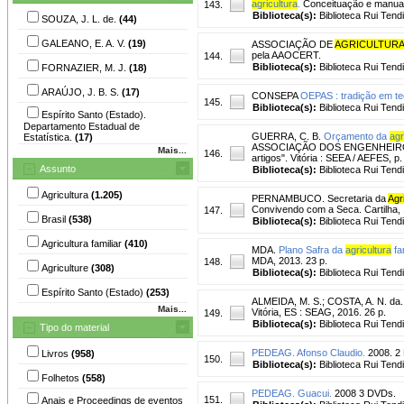
agricultura
.
Conceituação e manual 
143.
Biblioteca(s):
Biblioteca Rui Tend
SOUZA, J. L. de.
(44)
GALEANO, E. A. V.
(19)
ASSOCIAÇÃO DE
AGRICULTURA
pela AAOCERT.
144.
Biblioteca(s):
Biblioteca Rui Tend
FORNAZIER, M. J.
(18)
ARAÚJO, J. B. S.
(17)
CONSEPA
OEPAS : tradição em te
145.
Biblioteca(s):
Biblioteca Rui Tend
Espírito Santo (Estado).
Departamento Estadual de
GUERRA, C. B.
Orçamento da
agr
Estatística.
(17)
ASSOCIAÇÃO DOS ENGENHEIROS F
Mais...
146.
artigos". Vitória : SEEA / AEFES, p
Assunto
Biblioteca(s):
Biblioteca Rui Tend
Agricultura
(1.205)
PERNAMBUCO. Secretaria da
Agr
Convivendo com a Seca. Cartilha, 
147.
Brasil
(538)
Biblioteca(s):
Biblioteca Rui Tend
Agricultura familiar
(410)
MDA.
Plano Safra da
agricultura
fa
MDA, 2013. 23 p.
148.
Agriculture
(308)
Biblioteca(s):
Biblioteca Rui Tend
Espírito Santo (Estado)
(253)
ALMEIDA, M. S.
;
COSTA, A. N. da.
Mais...
Vitória, ES : SEAG, 2016. 26 p.
149.
Biblioteca(s):
Biblioteca Rui Tend
Tipo do material
PEDEAG. Afonso Claudio.
2008. 2
Livros
(958)
150.
Biblioteca(s):
Biblioteca Rui Tend
Folhetos
(558)
PEDEAG. Guacui.
2008 3 DVDs.
151.
Anais e Proceedings de eventos