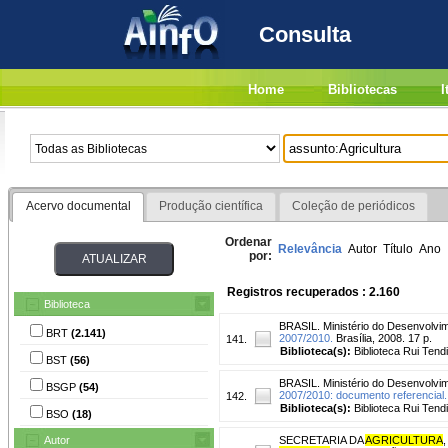
Consulta
Home
Bibliotecas
I
Acervo documental
Produção científica
Coleção de periódicos
Ordenar
Relevância
Autor
Título
Ano
por:
Registros recuperados : 2.160
Biblioteca
BRASIL. Ministério do Desenvolvim
BRT
(2.141)
2007/2010.
Brasília, 2008. 17 p.
141.
Biblioteca(s):
Biblioteca Rui Tend
BST
(56)
BRASIL. Ministério do Desenvolvim
BSGP
(54)
2007/2010: documento referencial.
142.
Biblioteca(s):
Biblioteca Rui Tend
BSO
(18)
Autor
SECRETARIA DA
AGRICULTURA