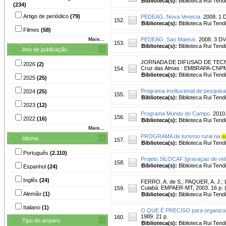
Biblioteca(s):
Biblioteca Rui Tend
(234)
Artigo de periódico
(79)
PEDEAG. Nova Venecia.
2008. 1 
152.
Biblioteca(s):
Biblioteca Rui Tend
Filmes
(58)
Mais...
PEDEAG. Sao Mateus.
2008. 3 DV
153.
Biblioteca(s):
Biblioteca Rui Tend
Ano de publicação
JORNADA DE DIFUSAO DE TECNOLO
2026
(2)
Cruz das Almas : EMBRAPA-CNPM
154.
Biblioteca(s):
Biblioteca Rui Tend
2025
(25)
Programa institucional de pesquis
2024
(25)
155.
Biblioteca(s):
Biblioteca Rui Tend
2023
(12)
Programa Mundo do Campo.
2010
156.
2022
(16)
Biblioteca(s):
Biblioteca Rui Tend
Mais...
PROGRAMA de turismo rural na
a
Idioma
157.
Biblioteca(s):
Biblioteca Rui Tend
Português
(2.110)
Projeto SILOCAF [gravaçao de vid
158.
Biblioteca(s):
Biblioteca Rui Tend
Espanhol
(24)
Inglês
(24)
FERRO, A. de S.
;
PAQUER, A. J.
;
Cuiabá: EMPAER-MT, 2003. 16 p.
159.
Alemão
(1)
Biblioteca(s):
Biblioteca Rui Tend
Italiano
(1)
O QUE É PRECISO para organizar 
1989. 21 p.
160.
Tipo do arquivo
Biblioteca(s):
Biblioteca Rui Tend