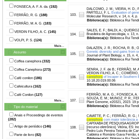
FONSECA, A. F. A. da.
(192)
DALCOMO, J. M.
;
VIEIRA, H. D.
;
PARTELLI, F. L.
Evaluation of gene
103.
FERRÃO, R. G.
(188)
Molecular Research, v. 14, n. 4, p
Biblioteca(s):
Biblioteca Rui Tend
FERRÃO, M. A. G.
(183)
SALES, E. F.
;
BALDI, A.
;
QUEIROZ,
VERDIN FILHO, A. C.
(145)
Brasileira de Agroecologia, v. 13, n
104.
Biblioteca(s):
Biblioteca Rui Tend
VOLPI, P. S.
(124)
Mais...
DALAZEN, J. R.
;
ROCHA, R. B.
;
O
Genetic diversity and gains from se
Assunto
105.
Journal of Plant Biology, v. 15, n. 
Biblioteca(s):
Biblioteca Rui Tend
Coffea canephora
(332)
SENRA, J. F. de B.
;
FERRÃO, M. A
Coffea Canephora
(273)
VERDIN FILHO, A. C.
;
COMÉRIO,
canephora
of Incaper in Southern E
106.
Café conilon
(186)
10.18.20.019.00.06
Biblioteca(s):
Biblioteca Rui Tend
Cafeicultura
(162)
FERRÃO, M. A. G.
;
FONSECA, A. F
Café Conilon
(127)
SOUZA, E. M.
;
MUNOZ, P. R.
;
FER
107.
Mais...
Plant Genome, e20321, 2023. 19 p. 
Biblioteca(s):
Biblioteca Rui Tend
Tipo do material
Anais e Proceedings de eventos
CAVATTE, P. C.
;
FERRÃO, R. G.
;
(282)
canephora
com maior tolerância a
CAPIXABA DE PESQUISA AGROPECUÁR
Artigo de periódico
(146)
[recurso eletrônico]. Vitória, ES:
108.
Pedro Luís Pereira Teixeira de Car
Caldeira e Romário Gava Ferrão, e
Parte de livro
(82)
Biblioteca(s):
Biblioteca Rui Tend