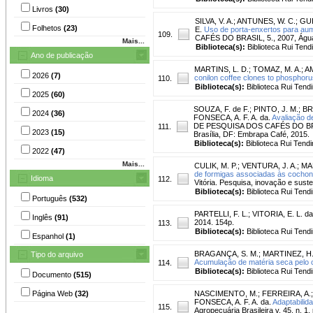
Livros
(30)
SILVA, V. A.
;
ANTUNES, W. C.
;
GUI
Folhetos
(23)
E.
Uso de porta-enxertos para aum
109.
CAFÉS DO BRASIL, 5., 2007, Águas 
Mais...
Biblioteca(s):
Biblioteca Rui Tend
Ano de publicação
MARTINS, L. D.
;
TOMAZ, M. A.
;
AM
2026
(7)
conilon coffee clones to phosphorus 
110.
Biblioteca(s):
Biblioteca Rui Tend
2025
(60)
SOUZA, F. de F.
;
PINTO, J. M.
;
BRI
2024
(36)
FONSECA, A. F. A. da.
Avaliação d
DE PESQUISA DOS CAFÉS DO BRASIL,
111.
2023
(15)
Brasília, DF: Embrapa Café, 2015.
Biblioteca(s):
Biblioteca Rui Tendi
2022
(47)
Mais...
CULIK, M. P.
;
VENTURA, J. A.
;
MAR
de formigas associadas às cochoni
Idioma
112.
Vitória. Pesquisa, inovação e suste
Biblioteca(s):
Biblioteca Rui Tend
Português
(532)
PARTELLI, F. L.
;
VITORIA, E. L. da
Inglês
(91)
2014. 154p.
113.
Biblioteca(s):
Biblioteca Rui Tend
Espanhol
(1)
BRAGANÇA, S. M.
;
MARTINEZ, H. 
Tipo do arquivo
Acumulação de matéria seca pelo c
114.
Biblioteca(s):
Biblioteca Rui Tend
Documento
(515)
Página Web
(32)
NASCIMENTO, M.
;
FERREIRA, A.
FONSECA, A. F. A. da.
Adaptabilid
115.
Agropecuária Brasileira v. 45, n. 1,