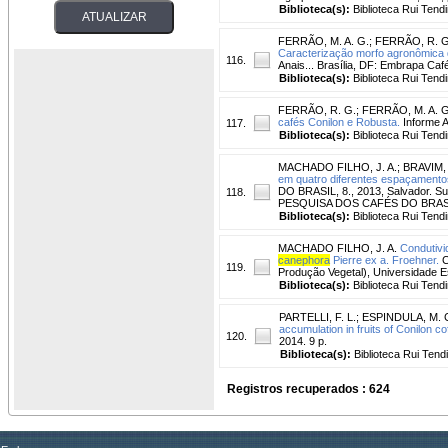
Biblioteca(s):
Biblioteca Rui Tend
FERRÃO, M. A. G.
;
FERRÃO, R. G
Caracterização morfo agronômica d
116.
Anais... Brasília, DF: Embrapa Café
Biblioteca(s):
Biblioteca Rui Tend
FERRÃO, R. G.
;
FERRÃO, M. A. G
cafés Conilon e Robusta.
Informe A
117.
Biblioteca(s):
Biblioteca Rui Tend
MACHADO FILHO, J. A.
;
BRAVIM, A
em quatro diferentes espaçamentos
DO BRASIL, 8., 2013, Salvador. Su
118.
PESQUISA DOS CAFÉS DO BRASIL, 8.
Biblioteca(s):
Biblioteca Rui Tend
MACHADO FILHO, J. A.
Condutivi
canephora
Pierre ex a. Froehner.
C
119.
Produção Vegetal), Universidade E
Biblioteca(s):
Biblioteca Rui Tend
PARTELLI, F. L.
;
ESPINDULA, M. 
accumulation in fruits of Conilon co
120.
2014. 9 p.
Biblioteca(s):
Biblioteca Rui Tend
Registros recuperados : 624