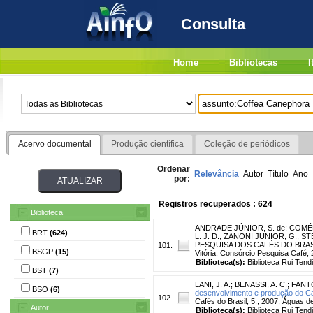
Consulta
Home
Bibliotecas
I
Acervo documental
Produção científica
Coleção de periódicos
Ordenar
Relevância
Autor
Título
Ano
por:
Registros recuperados : 624
Biblioteca
ANDRADE JÚNIOR, S. de
;
COMÉR
BRT
(624)
L. J. D.
;
ZANONI JUNIOR, G.
;
ST
PESQUISA DOS CAFÉS DO BRASIL, 10.
101.
BSGP
(15)
Vitória: Consórcio Pesquisa Café, 
Biblioteca(s):
Biblioteca Rui Tend
BST
(7)
LANI, J. A.
;
BENASSI, A. C.
;
FANTO
BSO
(6)
desenvolvimento e produção do Caf
102.
Cafés do Brasil, 5., 2007, Águas de
Autor
Biblioteca(s):
Biblioteca Rui Tend