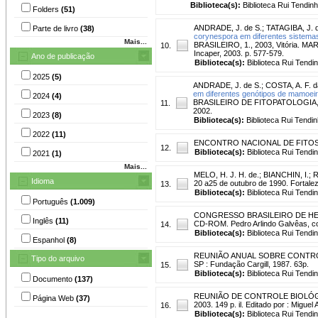
Biblioteca(s):
Biblioteca Rui Tendinh
Folders
(51)
ANDRADE, J. de S.
;
TATAGIBA, J. 
Parte de livro
(38)
corynespora em diferentes sistema
Mais...
BRASILEIRO, 1., 2003, Vitória. MART
10.
Incaper, 2003. p. 577-579.
Ano de publicação
Biblioteca(s):
Biblioteca Rui Tendi
2025
(5)
ANDRADE, J. de S.
;
COSTA, A. F. d
em diferentes genótipos de mamoeir
2024
(4)
BRASILEIRO DE FITOPATOLOGIA, 35., 
11.
2002.
2023
(8)
Biblioteca(s):
Biblioteca Rui Tendin
2022
(11)
ENCONTRO NACIONAL DE FITOSSAN
12.
Biblioteca(s):
Biblioteca Rui Tendi
2021
(1)
Mais...
MELO, H. J. H. de.
;
BIANCHIN, I.
;
R
Idioma
20 a25 de outubro de 1990. Fortale
13.
Biblioteca(s):
Biblioteca Rui Tendi
Português
(1.009)
CONGRESSO BRASILEIRO DE HEVEI
Inglês
(11)
CD-ROM. Pedro Arlindo Galvêas, c
14.
Biblioteca(s):
Biblioteca Rui Tendi
Espanhol
(8)
REUNIÃO ANUAL SOBRE CONTROLE
Tipo do arquivo
SP : Fundação Cargill, 1987. 63p.
15.
Biblioteca(s):
Biblioteca Rui Tendi
Documento
(137)
REUNIÃO DE CONTROLE BIOLÓGIC
Página Web
(37)
2003. 149 p. il. Editado por : Migue
16.
Biblioteca(s):
Biblioteca Rui Tendi