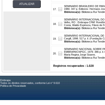
SEMINARIO BRASILEIRO DE PARASI
1980. 347 p. Editores: Hermano Jos
17.
Biblioteca(s):
Biblioteca Rui Tendi
SEMINÁRIO INTERNACIONAL DO A
Velho, RO : Embrapa-CPAF Rondônia
18.
Costa, Waldo Espinoza, Flávio de 
Biblioteca(s):
Biblioteca Rui Tendi
SEMINÁRIO INTERNACIONAL DE CI
Cargill, 1998. 517 p. il. (Fundação 
19.
Biblioteca(s):
Biblioteca Rui Tendi
SEMINARIO NACIONAL SOBRE PAR
EMBRAPA/CNPGC, 1979. 386 p. il. E
20.
Maria Regina Jorge Soares.
Biblioteca(s):
Biblioteca Rui Tendi
Registros recuperados : 1.028
Embrapa
Todos os direitos reservados, conforme Lei n° 9.610
Política de Privacidade