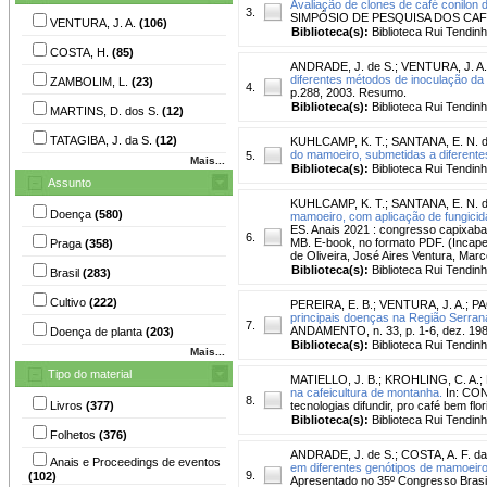
Avaliação de clones de café conilon 
3.
SIMPÓSIO DE PESQUISA DOS CAFÉS DO
VENTURA, J. A.
(106)
Biblioteca(s):
Biblioteca Rui Tendinh
COSTA, H.
(85)
ANDRADE, J. de S.
;
VENTURA, J. A.
diferentes métodos de inoculação da
ZAMBOLIM, L.
(23)
4.
p.288, 2003. Resumo.
Biblioteca(s):
Biblioteca Rui Tendinh
MARTINS, D. dos S.
(12)
TATAGIBA, J. da S.
(12)
KUHLCAMP, K. T.
;
SANTANA, E. N. d
do mamoeiro, submetidas a diferentes
5.
Mais...
Biblioteca(s):
Biblioteca Rui Tendinh
Assunto
KUHLCAMP, K. T.
;
SANTANA, E. N. d
Doença
(580)
mamoeiro, com aplicação de fungici
ES. Anais 2021 : congresso capixaba d
6.
MB. E-book, no formato PDF. (Incape
Praga
(358)
de Oliveira, José Aires Ventura, Mar
Biblioteca(s):
Biblioteca Rui Tendinh
Brasil
(283)
Cultivo
(222)
PEREIRA, E. B.
;
VENTURA, J. A.
;
PA
principais doenças na Região Serrana
7.
ANDAMENTO, n. 33, p. 1-6, dez. 19
Doença de planta
(203)
Biblioteca(s):
Biblioteca Rui Tendinh
Mais...
Tipo do material
MATIELLO, J. B.
;
KROHLING, C. A.
;
na cafeicultura de montanha.
In: CO
8.
Livros
(377)
tecnologias difundir, pro café bem fl
Biblioteca(s):
Biblioteca Rui Tendinh
Folhetos
(376)
ANDRADE, J. de S.
;
COSTA, A. F. da
Anais e Proceedings de eventos
em diferentes genótipos de mamoeiro
9.
(102)
Apresentado no 35º Congresso Brasil