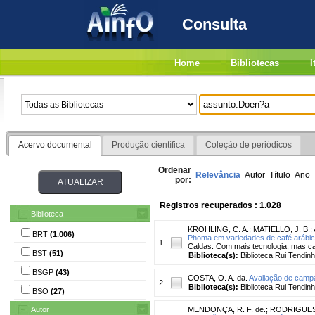
Consulta
Home
Bibliotecas
I
Acervo documental
Produção científica
Coleção de periódicos
Ordenar
Relevância
Autor
Título
Ano
por:
Registros recuperados : 1.028
Biblioteca
KROHLING, C. A.
;
MATIELLO, J. B.
;
BRT
(1.006)
Phoma em variedades de café arábic
1.
Caldas. Com mais tecnologia, mas ca
BST
(51)
Biblioteca(s):
Biblioteca Rui Tendinh
BSGP
(43)
COSTA, O. A. da.
Avaliação de camp
2.
Biblioteca(s):
Biblioteca Rui Tendinh
BSO
(27)
Autor
MENDONÇA, R. F. de.
;
RODRIGUES,