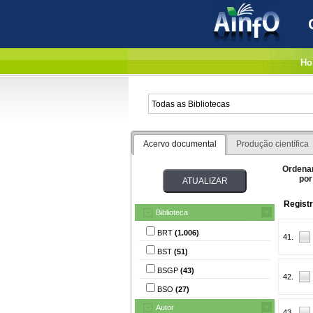
Ho
Acervo documental
Produção científica
Ordena
por
Registr
Biblioteca
BRT
(1.006)
41.
BST
(51)
BSGP
(43)
42.
BSO
(27)
Autor
43.