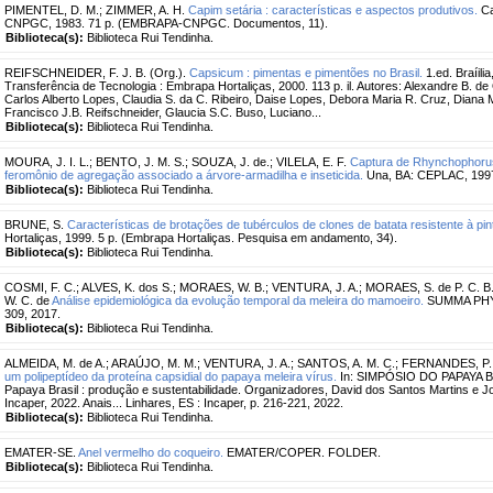
PIMENTEL, D. M.
;
ZIMMER, A. H.
Capim setária : características e aspectos produtivos.
Ca
CNPGC, 1983. 71 p. (EMBRAPA-CNPGC. Documentos, 11).
Biblioteca(s):
Biblioteca Rui Tendinha.
REIFSCHNEIDER, F. J. B. (Org.).
Capsicum : pimentas e pimentões no Brasil.
1.ed. Braíil
Transferência de Tecnologia : Embrapa Hortaliças, 2000. 113 p. il. Autores: Alexandre B. de O
Carlos Alberto Lopes, Claudia S. da C. Ribeiro, Daise Lopes, Debora Maria R. Cruz, Diana 
Francisco J.B. Reifschneider, Glaucia S.C. Buso, Luciano...
Biblioteca(s):
Biblioteca Rui Tendinha.
MOURA, J. I. L.
;
BENTO, J. M. S.
;
SOUZA, J. de.
;
VILELA, E. F.
Captura de Rhynchophorus
feromônio de agregação associado a árvore-armadilha e inseticida.
Una, BA: CEPLAC, 1997
Biblioteca(s):
Biblioteca Rui Tendinha.
BRUNE, S.
Características de brotações de tubérculos de clones de batata resistente à pin
Hortaliças, 1999. 5 p. (Embrapa Hortaliças. Pesquisa em andamento, 34).
Biblioteca(s):
Biblioteca Rui Tendinha.
COSMI, F. C.
;
ALVES, K. dos S.
;
MORAES, W. B.
;
VENTURA, J. A.
;
MORAES, S. de P. C. B
W. C. de
Análise epidemiológica da evolução temporal da meleira do mamoeiro.
SUMMA PHYT
309, 2017.
Biblioteca(s):
Biblioteca Rui Tendinha.
ALMEIDA, M. de A.
;
ARAÚJO, M. M.
;
VENTURA, J. A.
;
SANTOS, A. M. C.
;
FERNANDES, P. 
um polipeptídeo da proteína capsidial do papaya meleira vírus.
In: SIMPÓSIO DO PAPAYA BRA
Papaya Brasil : produção e sustentabilidade. Organizadores, David dos Santos Martins e Jos
Incaper, 2022. Anais... Linhares, ES : Incaper, p. 216-221, 2022.
Biblioteca(s):
Biblioteca Rui Tendinha.
EMATER-SE.
Anel vermelho do coqueiro.
EMATER/COPER. FOLDER.
Biblioteca(s):
Biblioteca Rui Tendinha.