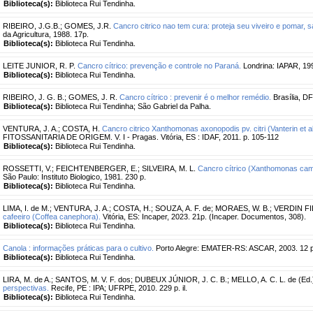
Biblioteca(s):
Biblioteca Rui Tendinha.
RIBEIRO, J.G.B.
;
GOMES, J.R.
Cancro citrico nao tem cura: proteja seu viveiro e pomar, s
da Agricultura, 1988. 17p.
Biblioteca(s):
Biblioteca Rui Tendinha.
LEITE JUNIOR, R. P.
Cancro cítrico: prevenção e controle no Paraná.
Londrina: IAPAR, 1990
Biblioteca(s):
Biblioteca Rui Tendinha.
RIBEIRO, J. G. B.
;
GOMES, J. R.
Cancro cítrico : prevenir é o melhor remédio.
Brasília, DF:
Biblioteca(s):
Biblioteca Rui Tendinha; São Gabriel da Palha.
VENTURA, J. A.
;
COSTA, H.
Cancro citrico Xanthomonas axonopodis pv. citri (Vanterin et al
FITOSSANITARIA DE ORIGEM. V. I - Pragas. Vitória, ES : IDAF, 2011. p. 105-112
Biblioteca(s):
Biblioteca Rui Tendinha.
ROSSETTI, V.
;
FEICHTENBERGER, E.
;
SILVEIRA, M. L.
Cancro cítrico (Xanthomonas campest
São Paulo: Instituto Biologico, 1981. 230 p.
Biblioteca(s):
Biblioteca Rui Tendinha.
LIMA, I. de M.
;
VENTURA, J. A.
;
COSTA, H.
;
SOUZA, A. F. de
;
MORAES, W. B.
;
VERDIN FIL
cafeeiro (Coffea canephora).
Vitória, ES: Incaper, 2023. 21p. (Incaper. Documentos, 308).
Biblioteca(s):
Biblioteca Rui Tendinha.
Canola : informações práticas para o cultivo.
Porto Alegre: EMATER-RS: ASCAR, 2003. 12 p
Biblioteca(s):
Biblioteca Rui Tendinha.
LIRA, M. de A.
;
SANTOS, M. V. F. dos
;
DUBEUX JÚNIOR, J. C. B.
;
MELLO, A. C. L. de (Ed.
perspectivas.
Recife, PE : IPA; UFRPE, 2010. 229 p. il.
Biblioteca(s):
Biblioteca Rui Tendinha.