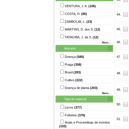
VENTURA, J. A.
(106)
COSTA, H.
(85)
44.
ZAMBOLIM, L.
(23)
45.
MARTINS, D. dos S.
(12)
TATAGIBA, J. da S.
(12)
46.
Mais...
Assunto
Doença
(580)
47.
Praga
(358)
Brasil
(283)
48.
Cultivo
(222)
Doença de planta
(203)
49.
Mais...
Tipo do material
50.
Livros
(377)
Folhetos
(376)
51.
Anais e Proceedings de eventos
(102)