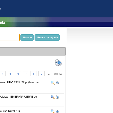
)
uda
4
5
6
7
8
9
...
Última
osa : UFV, 1985. 22 p. (Informe
elotas : EMBRAPA-UEPAE de
urso Rural, 11).