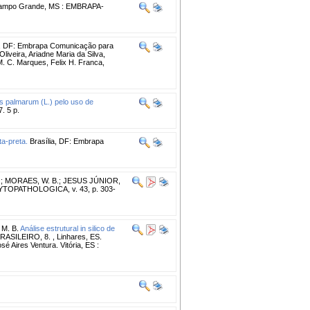
mpo Grande, MS : EMBRAPA-
ia, DF: Embrapa Comunicação para
liveira, Ariadne Maria da Silva,
M. C. Marques, Felix H. Franca,
 palmarum (L.) pelo uso de
. 5 p.
ta-preta.
Brasília, DF: Embrapa
.
;
MORAES, W. B.
;
JESUS JÚNIOR,
OPATHOLOGICA, v. 43, p. 303-
M. B.
Análise estrutural in silico de
SILEIRO, 8. , Linhares, ES.
é Aires Ventura. Vitória, ES :