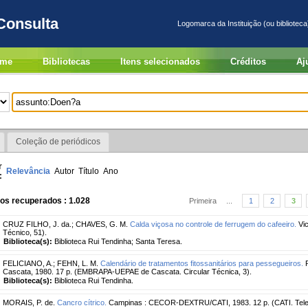
Consulta
Logomarca da Instituição (ou biblioteca
me
Bibliotecas
Itens selecionados
Créditos
Aj
Coleção de periódicos
r
Relevância
Autor
Título
Ano
:
os recuperados : 1.028
Primeira
...
1
2
3
CRUZ FILHO, J. da.
;
CHAVES, G. M.
Calda viçosa no controle de ferrugem do cafeeiro.
Vic
Técnico, 51).
Biblioteca(s):
Biblioteca Rui Tendinha; Santa Teresa.
FELICIANO, A.
;
FEHN, L. M.
Calendário de tratamentos fitossanitários para pessegueiros.
P
Cascata, 1980. 17 p. (EMBRAPA-UEPAE de Cascata. Circular Técnica, 3).
Biblioteca(s):
Biblioteca Rui Tendinha.
MORAIS, P. de.
Cancro cítrico.
Campinas : CECOR-DEXTRU/CATI, 1983. 12 p. (CATI. Telec