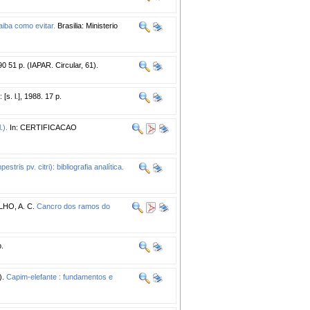
aiba como evitar.
Brasilia: Ministerio
 51 p. (IAPAR. Circular, 61).
 [s. l.], 1988. 17 p.
.).
In: CERTIFICACAO
ris pv. citri): bibliografia analítica.
HO, A. C.
Cancro dos ramos do
.
).
Capim-elefante : fundamentos e