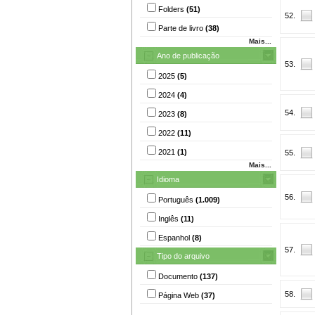
Folders
(51)
52.
Parte de livro
(38)
Mais...
Ano de publicação
53.
2025
(5)
2024
(4)
54.
2023
(8)
2022
(11)
2021
(1)
55.
Mais...
Idioma
56.
Português
(1.009)
Inglês
(11)
Espanhol
(8)
57.
Tipo do arquivo
Documento
(137)
58.
Página Web
(37)