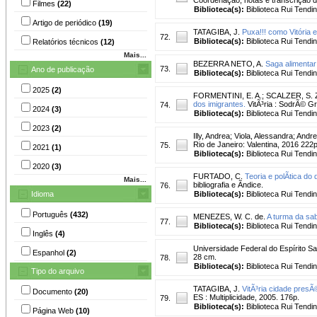
Filmes
(22)
Biblioteca(s):
Biblioteca Rui Tendi
Artigo de periódico
(19)
TATAGIBA, J.
Puxa!!! como Vitória 
72.
Biblioteca(s):
Biblioteca Rui Tendi
Relatórios técnicos
(12)
Mais...
BEZERRA NETO, A.
Saga alimentar
73.
Ano de publicação
Biblioteca(s):
Biblioteca Rui Tendi
2025
(2)
FORMENTINI, E. A.
;
SCALZER, S. Z
dos imigrantes.
VitÃ³ria : SodrÃ© G
74.
2024
(3)
Biblioteca(s):
Biblioteca Rui Tendi
2023
(2)
Illy, Andrea
;
Viola, Alessandra
;
Andrea
Rio de Janeiro: Valentina, 2016 222p.
75.
2021
(1)
Biblioteca(s):
Biblioteca Rui Tendi
2020
(3)
FURTADO, C.
Teoria e polÃ­tica d
Mais...
bibliografia e Ã­ndice.
76.
Idioma
Biblioteca(s):
Biblioteca Rui Tendi
Português
(432)
MENEZES, W. C. de.
A turma da sa
77.
Biblioteca(s):
Biblioteca Rui Tendi
Inglês
(4)
Universidade Federal do Espírito Sa
Espanhol
(2)
28 cm.
78.
Biblioteca(s):
Biblioteca Rui Tendi
Tipo do arquivo
TATAGIBA, J.
VitÃ³ria cidade presÃ
Documento
(20)
ES : Multiplicidade, 2005. 176p.
79.
Biblioteca(s):
Biblioteca Rui Tendi
Página Web
(10)