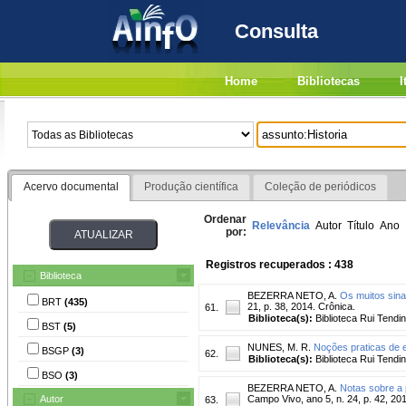
Consulta
Home
Bibliotecas
I
Acervo documental
Produção científica
Coleção de periódicos
Ordenar
Relevância
Autor
Título
Ano
por:
Registros recuperados : 438
Biblioteca
BEZERRA NETO, A.
Os muitos sina
BRT
(435)
21, p. 38, 2014. Crônica.
61.
Biblioteca(s):
Biblioteca Rui Tendi
BST
(5)
NUNES, M. R.
Noções praticas de e
BSGP
(3)
62.
Biblioteca(s):
Biblioteca Rui Tendi
BSO
(3)
BEZERRA NETO, A.
Notas sobre a 
Autor
Campo Vivo, ano 5, n. 24, p. 42, 20
63.