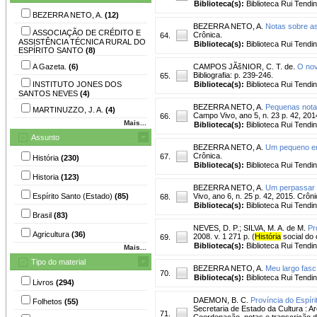
Biblioteca(s):
Biblioteca Rui Tendi
BEZERRA NETO, A.
(12)
BEZERRA NETO, A.
Notas sobre as
ASSOCIAÇÃO DE CRÉDITO E
Crônica.
64.
ASSISTÊNCIA TÉCNICA RURAL DO
Biblioteca(s):
Biblioteca Rui Tendi
ESPÍRITO SANTO
(8)
A Gazeta.
(6)
CAMPOS JÃšNIOR, C. T. de.
O nov
Bibliografia: p. 239-246.
65.
INSTITUTO JONES DOS
Biblioteca(s):
Biblioteca Rui Tendi
SANTOS NEVES
(4)
BEZERRA NETO, A.
Pequenas notas
MARTINUZZO, J. A.
(4)
Campo Vivo, ano 5, n. 23 p. 42, 201
66.
Mais...
Biblioteca(s):
Biblioteca Rui Tendi
Assunto
BEZERRA NETO, A.
Um pequeno enf
Crônica.
67.
História
(230)
Biblioteca(s):
Biblioteca Rui Tendi
Historia
(123)
BEZERRA NETO, A.
Um perpassar p
Espírito Santo (Estado)
(85)
Vivo, ano 6, n. 25 p. 42, 2015. Crôni
68.
Biblioteca(s):
Biblioteca Rui Tendi
Brasil
(83)
NEVES, D. P.
;
SILVA, M. A. de M.
Pr
Agricultura
(36)
2008. v. 1 271 p. (
História
social do 
69.
Biblioteca(s):
Biblioteca Rui Tendi
Mais...
Tipo do material
BEZERRA NETO, A.
Meu largo fasc
70.
Biblioteca(s):
Biblioteca Rui Tendi
Livros
(294)
DAEMON, B. C.
Província do Espír
Folhetos
(55)
Secretaria de Estado da Cultura : Ar
71.
Coordenação, notas e transcrição 