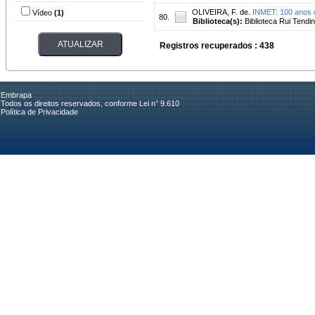
OLIVEIRA, F. de.
INMET: 100 anos d
Vídeo
(1)
80.
Biblioteca(s):
Biblioteca Rui Tendi
Registros recuperados : 438
Embrapa
Todos os direitos reservados, conforme Lei n° 9.610
Política de Privacidade