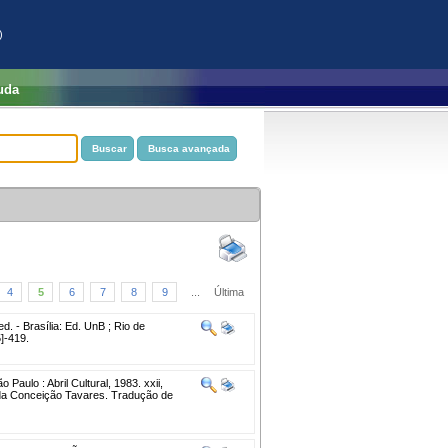
)
uda
4
5
6
7
8
9
...
Última
ed. - Brasília: Ed. UnB ; Rio de
5]-419.
o Paulo : Abril Cultural, 1983. xxii,
ia da Conceição Tavares. Tradução de