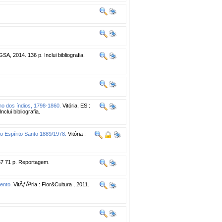
SA, 2014. 136 p. Inclui bibliografia.
rno dos índios, 1798-1860.
Vitória, ES :
clui bibliografia.
 no Espírito Santo 1889/1978.
Vitória :
7 71 p. Reportagem.
ento.
VitÃƒÂ³ria : Flor&Cultura , 2011.