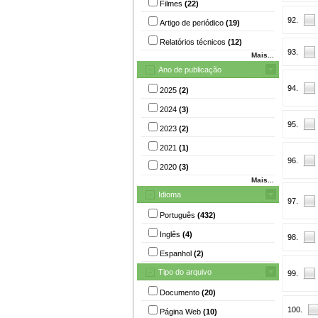
Filmes
(22)
92.
Artigo de periódico
(19)
Relatórios técnicos
(12)
93.
Mais...
Ano de publicação
94.
2025
(2)
2024
(3)
95.
2023
(2)
2021
(1)
96.
2020
(3)
Mais...
Idioma
97.
Português
(432)
Inglês
(4)
98.
Espanhol
(2)
Tipo do arquivo
99.
Documento
(20)
100.
Página Web
(10)