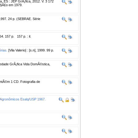
a, ES : JEP GrÃ¡fica, 2012. V. 3 172
iÃ§Ã£o em 1979.
1997. 24 p. (SEBRAE. Série
4. 157 p. 157 p. : il.
rias.
[Vila Valerio] : [s.n], 1999. 99 p.
iedade GrÃ¡fica Vida DomÃ©stica,
ntÃ©m 1 CD. Fotografia de
os Agronômicos Esalq/USP 1967.