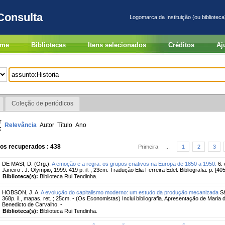
Consulta
Logomarca da Instituição (ou biblioteca
me
Bibliotecas
Itens selecionados
Créditos
Aj
Coleção de periódicos
r
Relevância
Autor
Título
Ano
:
ros recuperados : 438
Primeira
...
1
2
3
DE MASI, D. (Org.).
A emoção e a regra: os grupos criativos na Europa de 1850 a 1950.
6. 
Janeiro : J. Olympio, 1999. 419 p. il. ; 23cm. Tradução Elia Ferreira Edel. Bibliografia: p. [40
Biblioteca(s):
Biblioteca Rui Tendinha.
HOBSON, J. A.
A evolução do capitalismo moderno: um estudo da produção mecanizada
Sã
368p. il., mapas, ret. ; 25cm. - (Os Economistas) Inclui bibliografia. Apresentação de Mar
Benedicto de Carvalho. -
Biblioteca(s):
Biblioteca Rui Tendinha.