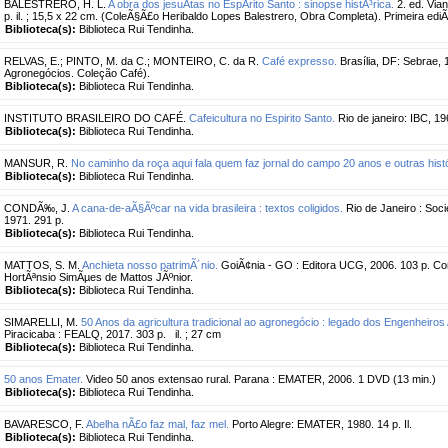
BALESTRERO, H. L.
A obra dos jesuÃ­tas no EspÃ­rito Santo : sinopse histÃ³rica.
2. ed. Vian
p. il. ; 15,5 x 22 cm. (ColeÃ§Ã£o Heribaldo Lopes Balestrero, Obra Completa). Primeira ed
Biblioteca(s):
Biblioteca Rui Tendinha.
RELVAS, E.
;
PINTO, M. da C.
;
MONTEIRO, C. da R.
Café expresso.
Brasília, DF: Sebrae, 
Agronegócios. Coleção Café).
Biblioteca(s):
Biblioteca Rui Tendinha.
INSTITUTO BRASILEIRO DO CAFÉ.
Cafeicultura no Espirito Santo.
Rio de janeiro: IBC, 196
Biblioteca(s):
Biblioteca Rui Tendinha.
MANSUR, R.
No caminho da roça aqui fala quem faz jornal do campo 20 anos e outras histó
Biblioteca(s):
Biblioteca Rui Tendinha.
CONDÃ‰, J.
A cana-de-aÃ§Ãºcar na vida brasileira : textos coligidos.
Rio de Janeiro : Soc
1971. 291 p.
Biblioteca(s):
Biblioteca Rui Tendinha.
MATTOS, S. M.
Anchieta nosso patrimÃ´nio.
GoiÃ¢nia - GO : Editora UCG, 2006. 103 p. Co
HortÃªnsio SimÃµes de Mattos JÃºnior.
Biblioteca(s):
Biblioteca Rui Tendinha.
SIMARELLI, M.
50 Anos da agricultura tradicional ao agronegócio : legado dos Engenheir
Piracicaba : FEALQ, 2017. 303 p. il. ; 27 cm
Biblioteca(s):
Biblioteca Rui Tendinha.
50 anos Emater.
Video 50 anos extensao rural. Parana : EMATER, 2006. 1 DVD (13 min.)
Biblioteca(s):
Biblioteca Rui Tendinha.
BAVARESCO, F.
Abelha nÃ£o faz mal, faz mel.
Porto Alegre: EMATER, 1980. 14 p. Il.
Biblioteca(s):
Biblioteca Rui Tendinha.