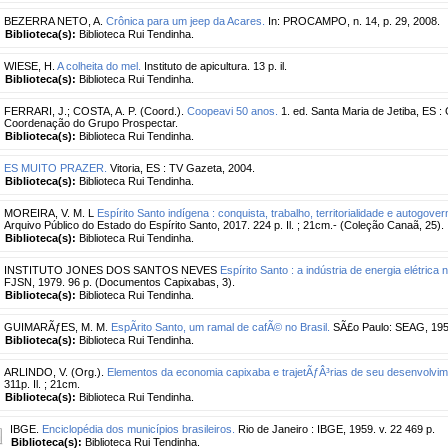
BEZERRA NETO, A.
Crônica para um jeep da Acares.
In: PROCAMPO, n. 14, p. 29, 2008.
Biblioteca(s):
Biblioteca Rui Tendinha.
WIESE, H.
A colheita do mel.
Instituto de apicultura. 13 p. il.
Biblioteca(s):
Biblioteca Rui Tendinha.
FERRARI, J.
;
COSTA, A. P. (Coord.).
Coopeavi 50 anos.
1. ed. Santa Maria de Jetiba, ES : G
Coordenação do Grupo Prospectar.
Biblioteca(s):
Biblioteca Rui Tendinha.
ES MUITO PRAZER.
Vitoria, ES : TV Gazeta, 2004.
Biblioteca(s):
Biblioteca Rui Tendinha.
MOREIRA, V. M. L
Espírito Santo indígena : conquista, trabalho, territorialidade e autogove
Arquivo Público do Estado do Espírito Santo, 2017. 224 p. Il. ; 21cm.- (Coleção Canaã, 25). In
Biblioteca(s):
Biblioteca Rui Tendinha.
INSTITUTO JONES DOS SANTOS NEVES
Espírito Santo : a indústria de energia elétrica
FJSN, 1979. 96 p. (Documentos Capixabas, 3).
Biblioteca(s):
Biblioteca Rui Tendinha.
GUIMARÃƒES, M. M.
EspÃ­rito Santo, um ramal de cafÃ© no Brasil.
SÃ£o Paulo: SEAG, 195
Biblioteca(s):
Biblioteca Rui Tendinha.
ARLINDO, V. (Org.).
Elementos da economia capixaba e trajetÃƒÂ³rias de seu desenvolvim
311p. Il. ; 21cm.
Biblioteca(s):
Biblioteca Rui Tendinha.
IBGE.
Enciclopédia dos municípios brasileiros.
Rio de Janeiro : IBGE, 1959. v. 22 469 p.
Biblioteca(s):
Biblioteca Rui Tendinha.