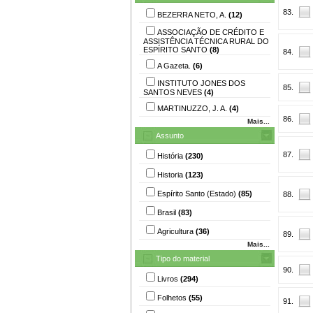
83.
BEZERRA NETO, A.
(12)
ASSOCIAÇÃO DE CRÉDITO E
ASSISTÊNCIA TÉCNICA RURAL DO
ESPÍRITO SANTO
(8)
84.
A Gazeta.
(6)
INSTITUTO JONES DOS
85.
SANTOS NEVES
(4)
MARTINUZZO, J. A.
(4)
86.
Mais...
Assunto
87.
História
(230)
Historia
(123)
Espírito Santo (Estado)
(85)
88.
Brasil
(83)
Agricultura
(36)
89.
Mais...
Tipo do material
90.
Livros
(294)
Folhetos
(55)
91.