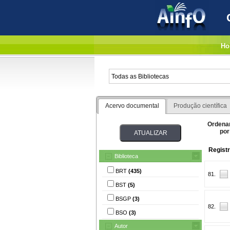
Ho
Acervo documental
Produção científica
Ordena
por
Regist
Biblioteca
BRT
(435)
81.
BST
(5)
BSGP
(3)
82.
BSO
(3)
Autor