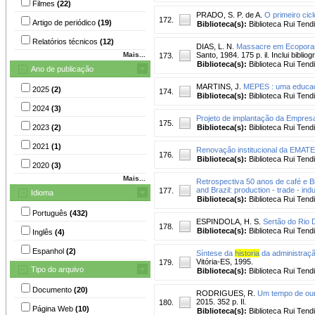
Filmes
(22)
PRADO, S. P. de A.
O primeiro cicl
172.
Artigo de periódico
(19)
Biblioteca(s):
Biblioteca Rui Tend
Relatórios técnicos
(12)
DIAS, L. N.
Massacre em Ecoporang
Mais...
Santo, 1984. 175 p. il. Inclui bibliog
173.
Biblioteca(s):
Biblioteca Rui Tend
Ano de publicação
MARTINS, J.
MEPES : uma educac
2025
(2)
174.
Biblioteca(s):
Biblioteca Rui Tend
2024
(3)
Projeto de implantação da Empre
175.
2023
(2)
Biblioteca(s):
Biblioteca Rui Tend
2021
(1)
Renovação institucional da EMAT
176.
Biblioteca(s):
Biblioteca Rui Tend
2020
(3)
Mais...
Retrospectiva 50 anos de café e Br
and Brazil: production - trade - i
177.
Idioma
Biblioteca(s):
Biblioteca Rui Tend
Português
(432)
ESPINDOLA, H. S.
Sertão do Rio 
178.
Biblioteca(s):
Biblioteca Rui Tend
Inglês
(4)
Espanhol
(2)
Síntese da
historia
da administraçã
Vitória-ES, 1995.
179.
Tipo do arquivo
Biblioteca(s):
Biblioteca Rui Tend
Documento
(20)
RODRIGUES, R.
Um tempo de our
2015. 352 p. Il.
180.
Página Web
(10)
Biblioteca(s):
Biblioteca Rui Tend