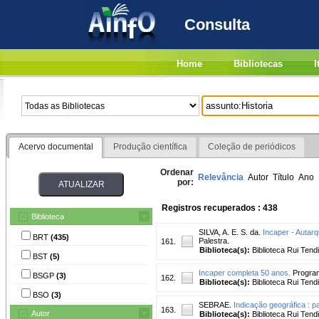
Consulta
Home
Bibliotecas
I
Acervo documental
Produção científica
Coleção de periódicos
Ordenar
Relevância
Autor
Título
Ano
por:
Registros recuperados : 438
Biblioteca
SILVA, A. E. S. da.
Incaper - Autarq
BRT
(435)
Palestra.
161.
Biblioteca(s):
Biblioteca Rui Tend
BST
(5)
Incaper completa 50 anos.
Program
BSGP
(3)
162.
Biblioteca(s):
Biblioteca Rui Tend
BSO
(3)
SEBRAE.
Indicação geográfica : p
163.
Autor
Biblioteca(s):
Biblioteca Rui Tend