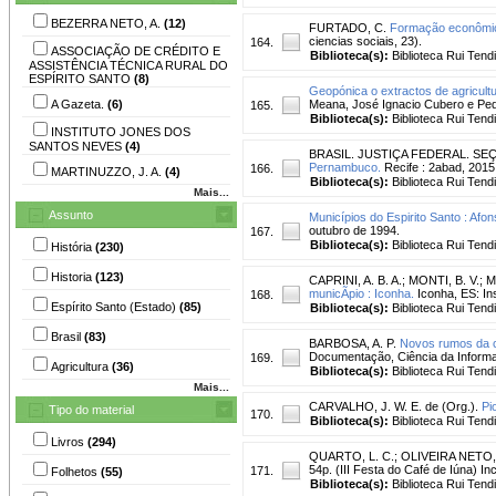
BEZERRA NETO, A.
(12)
FURTADO, C.
Formação econômica
ciencias sociais, 23).
164.
ASSOCIAÇÃO DE CRÉDITO E
Biblioteca(s):
Biblioteca Rui Tend
ASSISTÊNCIA TÉCNICA RURAL DO
ESPÍRITO SANTO
(8)
Geopónica o extractos de agricult
A Gazeta.
(6)
Meana, José Ignacio Cubero e Pe
165.
Biblioteca(s):
Biblioteca Rui Tend
INSTITUTO JONES DOS
SANTOS NEVES
(4)
BRASIL. JUSTIÇA FEDERAL. S
Pernambuco.
Recife : 2abad, 2015
166.
MARTINUZZO, J. A.
(4)
Biblioteca(s):
Biblioteca Rui Tend
Mais...
Assunto
Municípios do Espirito Santo : Afo
outubro de 1994.
167.
Biblioteca(s):
Biblioteca Rui Tend
História
(230)
Historia
(123)
CAPRINI, A. B. A.
;
MONTI, B. V.
;
M
municÃ­pio : Iconha.
Iconha, ES: Ins
168.
Espírito Santo (Estado)
(85)
Biblioteca(s):
Biblioteca Rui Tend
Brasil
(83)
BARBOSA, A. P.
Novos rumos da c
Documentação, Ciência da Informaçã
169.
Agricultura
(36)
Biblioteca(s):
Biblioteca Rui Tend
Mais...
CARVALHO, J. W. E. de (Org.).
Pi
Tipo do material
170.
Biblioteca(s):
Biblioteca Rui Tend
Livros
(294)
QUARTO, L. C.
;
OLIVEIRA NETO, 
54p. (III Festa do Café de Iúna) Incl
171.
Folhetos
(55)
Biblioteca(s):
Biblioteca Rui Tend