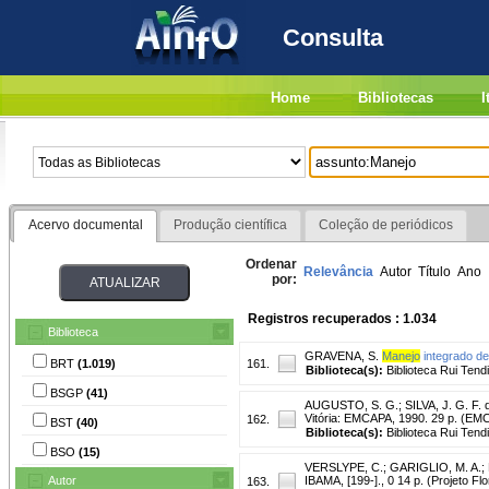
Consulta
Home
Bibliotecas
I
Acervo documental
Produção científica
Coleção de periódicos
Ordenar
Relevância
Autor
Título
Ano
por:
Registros recuperados : 1.034
Biblioteca
GRAVENA, S.
Manejo
integrado de
BRT
(1.019)
161.
Biblioteca(s):
Biblioteca Rui Tend
BSGP
(41)
AUGUSTO, S. G.
;
SILVA, J. G. F. 
Vitória: EMCAPA, 1990. 29 p. (EM
162.
BST
(40)
Biblioteca(s):
Biblioteca Rui Tend
BSO
(15)
VERSLYPE, C.
;
GARIGLIO, M. A.
;
Autor
IBAMA, [199-]., 0 14 p. (Projeto F
163.