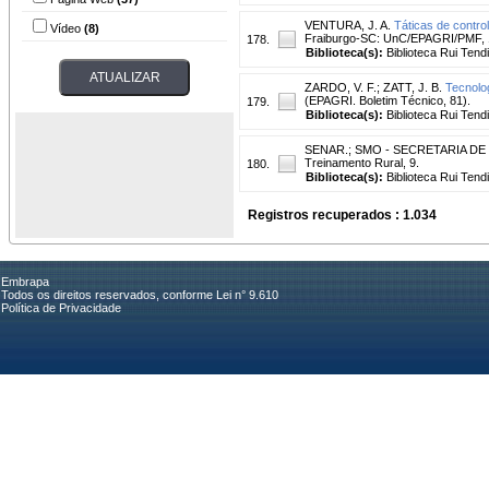
VENTURA, J. A.
Táticas de contro
Vídeo
(8)
Fraiburgo-SC: UnC/EPAGRI/PMF, 19
178.
Biblioteca(s):
Biblioteca Rui Tend
ZARDO, V. F.
;
ZATT, J. B.
Tecnolog
(EPAGRI. Boletim Técnico, 81).
179.
Biblioteca(s):
Biblioteca Rui Tend
SENAR.
;
SMO - SECRETARIA DE
Treinamento Rural, 9.
180.
Biblioteca(s):
Biblioteca Rui Tend
Registros recuperados : 1.034
Embrapa
Todos os direitos reservados, conforme Lei n° 9.610
Política de Privacidade