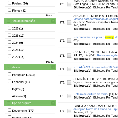
EMBRAPA. Centro Nacional de Pesq
Folders
(36)
Sete Lagoa : EMBRAPA/CNPMS, 19
170.
Biblioteca(s):
Biblioteca Rui Tend
Filmes
(32)
Mais...
ANGELETTI, M. da P. A.
;
FIDELES,
Metodo para formulacao de coquete
Ano de publicação
de Clecia Simone Gonçalves Rosa P
171.
140, 2024
2026
(1)
Biblioteca(s):
Biblioteca Rui Tend
2025
(12)
Recomendações para o
manejo
da
67 p.
172.
2024
(9)
Biblioteca(s):
Biblioteca Rui Tend
2023
(10)
CRUZ, J. C.
;
MONTEIRO, J. de A.
FILHO, I. A. (Ed.).
Recomendações t
173.
2022
(14)
Biblioteca(s):
Biblioteca Rui Tend
Mais...
Idioma
RELATÓRIO de atividades 2005-200
174.
Biblioteca(s):
Biblioteca Rui Tend
Português
(1.016)
SEMINÁRIO SIF., 2, 1984, Belo Ho
Espanhol
(11)
Viçosa : Sociedade de Investigaçõe
175.
Biblioteca(s):
Biblioteca Rui Tend
Inglês
(6)
Roteiro de cultura do milho.
[s.l]: 
176.
Alemão
(1)
Biblioteca(s):
Biblioteca Rui Tend
Tipo do arquivo
LANI, J. A.
;
ZANGRANDE, M. B.
;
F
da região Norte do Estado do Espír
Documento
(170)
177.
Janeiro, RJ. 3p.
Biblioteca(s):
Biblioteca Rui Tend
Página Web
(37)