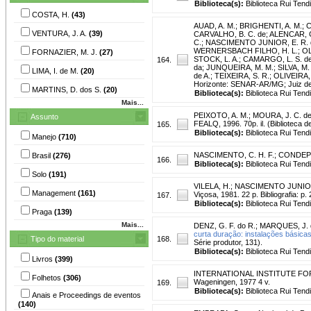
Biblioteca(s):
Biblioteca Rui Tend
COSTA, H.
(43)
AUAD, A. M.
;
BRIGHENTI, A. M.
;
C
VENTURA, J. A.
(39)
CARVALHO, B. C. de
;
ALENCAR, C.
C.
;
NASCIMENTO JUNIOR, E. R. 
WERNERSBACH FILHO, H. L.
;
OL
FORNAZIER, M. J.
(27)
STOCK, L. A.
;
CAMARGO, L. S. de
164.
da
;
JUNQUEIRA, M. M.
;
SILVA, M. 
LIMA, I. de M.
(20)
de A.
;
TEIXEIRA, S. R.
;
OLIVEIRA, 
Horizonte: SENAR-AR/MG; Juiz de F
MARTINS, D. dos S.
(20)
Biblioteca(s):
Biblioteca Rui Tend
Mais...
PEIXOTO, A. M.
;
MOURA, J. C. d
Assunto
FEALQ, 1996. 70p. il. (Biblioteca de 
165.
Biblioteca(s):
Biblioteca Rui Tend
Manejo
(710)
NASCIMENTO, C. H. F.
;
CONDEP
Brasil
(276)
166.
Biblioteca(s):
Biblioteca Rui Tend
Solo
(191)
VILELA, H.
;
NASCIMENTO JUNIOR
Management
(161)
Viçosa, 1981. 22 p. Bibliografia: p.
167.
Biblioteca(s):
Biblioteca Rui Tend
Praga
(139)
Mais...
DENZ, G. F. do R.
;
MARQUES, J. 
curta duração: instalações básica
Tipo do material
168.
Série produtor, 131).
Biblioteca(s):
Biblioteca Rui Tend
Livros
(399)
INTERNATIONAL INSTITUTE F
Folhetos
(306)
Wageningen, 1977 4 v.
169.
Biblioteca(s):
Biblioteca Rui Tend
Anais e Proceedings de eventos
(140)