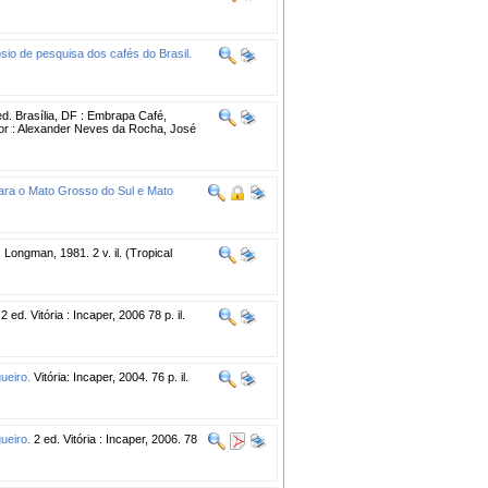
io de pesquisa dos cafés do Brasil.
ed. Brasília, DF : Embrapa Café,
or : Alexander Neves da Rocha, José
ara o Mato Grosso do Sul e Mato
.
Longman, 1981. 2 v. il. (Tropical
2 ed. Vitória : Incaper, 2006 78 p. il.
ueiro.
Vitória: Incaper, 2004. 76 p. il.
ueiro.
2 ed. Vitória : Incaper, 2006. 78