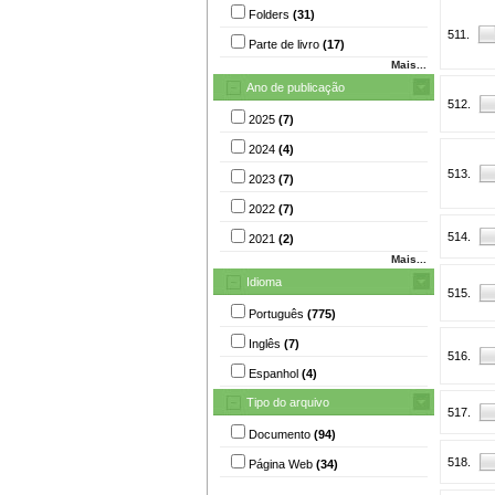
Folders
(31)
511.
Parte de livro
(17)
Mais...
Ano de publicação
512.
2025
(7)
2024
(4)
513.
2023
(7)
2022
(7)
514.
2021
(2)
Mais...
Idioma
515.
Português
(775)
Inglês
(7)
516.
Espanhol
(4)
Tipo do arquivo
517.
Documento
(94)
518.
Página Web
(34)