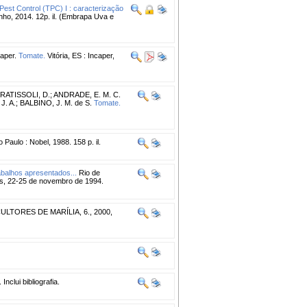
Pest Control (TPC) I : caracterização
o, 2014. 12p. il. (Embrapa Uva e
aper.
Tomate.
Vitória, ES : Incaper,
RATISSOLI, D.
;
ANDRADE, E. M. C.
J. A.
;
BALBINO, J. M. de S.
Tomate.
 Paulo : Nobel, 1988. 158 p. il.
balhos apresentados...
Rio de
s, 22-25 de novembro de 1994.
TORES DE MARÍLIA, 6., 2000,
nclui bibliografia.