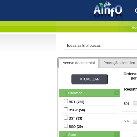
Ho
Acervo documental
Produção científica
Ordena
por
Regist
Biblioteca
BRT
(765)
501.
BSGP
(50)
BST
(33)
502.
BSO
(29)
Autor