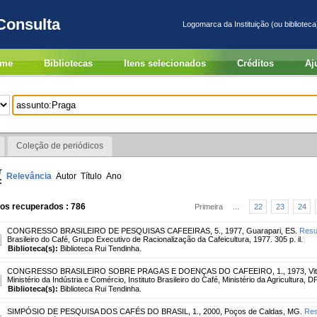
Consulta
Logomarca da Instituição (ou biblioteca
me
Bibliotecas
Itens selecionados
Créditos
Aj
Coleção de periódicos
r
Relevância
Autor
Título
Ano
:
ros recuperados : 786
Primeira
...
22
23
24
CONGRESSO BRASILEIRO DE PESQUISAS CAFEEIRAS, 5., 1977, Guarapari, ES.
Resu
Brasileiro do Café, Grupo Executivo de Racionalização da Cafeicultura, 1977. 305 p. il.
Biblioteca(s):
Biblioteca Rui Tendinha.
CONGRESSO BRASILEIRO SOBRE PRAGAS E DOENÇAS DO CAFEEIRO, 1., 1973, Vitór
Ministério da Indústria e Comércio, Instituto Brasileiro do Café, Ministério da Agricultura,
Biblioteca(s):
Biblioteca Rui Tendinha.
SIMPÓSIO DE PESQUISA DOS CAFÉS DO BRASIL, 1., 2000, Poços de Caldas, MG.
Res