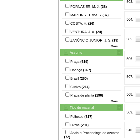
503.
FORNAZIER, M. J.
(38)
MARTINS, D. dos S.
(37)
504.
COSTA, H.
(26)
VENTURA, J. A.
(24)
505.
ZANÚNCIO JUNIOR, J. S.
(19)
Mais...
Assunto
506.
Praga
(619)
Doença
(267)
507.
Brasil
(260)
Cultivo
(214)
508.
Praga de planta
(190)
Mais...
Tipo do material
509.
Folhetos
(317)
Livros
(291)
510.
Anais e Proceedings de eventos
(72)