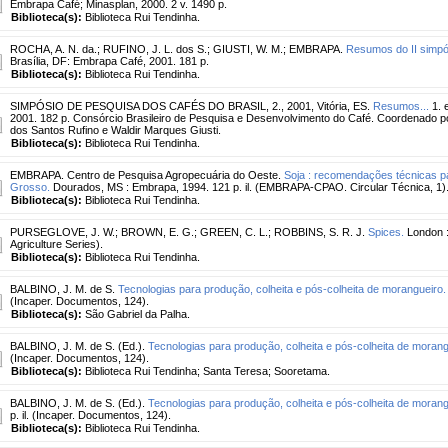
Embrapa Café; Minasplan, 2000. 2 v. 1490 p.
Biblioteca(s):
Biblioteca Rui Tendinha.
ROCHA, A. N. da.
;
RUFINO, J. L. dos S.
;
GIUSTI, W. M.
;
EMBRAPA.
Resumos do II simpós
Brasília, DF: Embrapa Café, 2001. 181 p.
Biblioteca(s):
Biblioteca Rui Tendinha.
SIMPÓSIO DE PESQUISA DOS CAFÉS DO BRASIL, 2., 2001, Vitória, ES.
Resumos...
1. 
2001. 182 p. Consórcio Brasileiro de Pesquisa e Desenvolvimento do Café. Coordenado p
dos Santos Rufino e Waldir Marques Giusti.
Biblioteca(s):
Biblioteca Rui Tendinha.
EMBRAPA. Centro de Pesquisa Agropecuária do Oeste.
Soja : recomendações técnicas p
Grosso.
Dourados, MS : Embrapa, 1994. 121 p. il. (EMBRAPA-CPAO. Circular Técnica, 1)
Biblioteca(s):
Biblioteca Rui Tendinha.
PURSEGLOVE, J. W.
;
BROWN, E. G.
;
GREEN, C. L.
;
ROBBINS, S. R. J.
Spices.
London : 
Agriculture Series).
Biblioteca(s):
Biblioteca Rui Tendinha.
BALBINO, J. M. de S.
Tecnologias para produção, colheita e pós-colheita de morangueiro.
(Incaper. Documentos, 124).
Biblioteca(s):
São Gabriel da Palha.
BALBINO, J. M. de S. (Ed.).
Tecnologias para produção, colheita e pós-colheita de morang
(Incaper. Documentos, 124).
Biblioteca(s):
Biblioteca Rui Tendinha; Santa Teresa; Sooretama.
BALBINO, J. M. de S. (Ed.).
Tecnologias para produção, colheita e pós-colheita de morang
p. il. (Incaper. Documentos, 124).
Biblioteca(s):
Biblioteca Rui Tendinha.