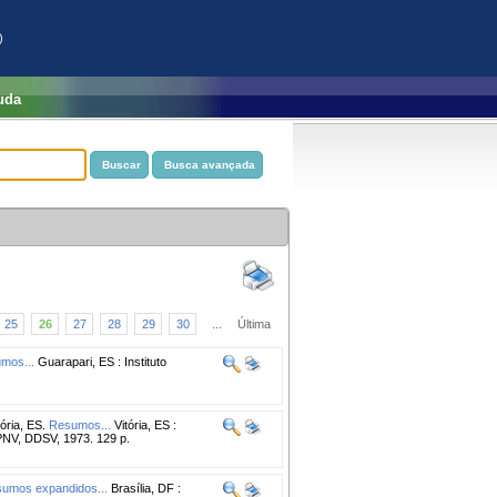
)
uda
25
26
27
28
29
30
...
Última
mos...
Guarapari, ES : Instituto
ia, ES.
Resumos...
Vitória, ES :
 DPNV, DDSV, 1973. 129 p.
umos expandidos...
Brasília, DF :