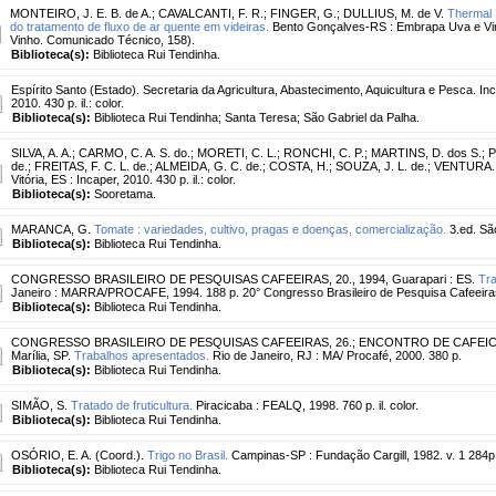
MONTEIRO, J. E. B. de A.
;
CAVALCANTI, F. R.
;
FINGER, G.
;
DULLIUS, M. de V.
Thermal 
do tratamento de fluxo de ar quente em videiras.
Bento Gonçalves-RS : Embrapa Uva e Vinh
Vinho. Comunicado Técnico, 158).
Biblioteca(s):
Biblioteca Rui Tendinha.
Espírito Santo (Estado). Secretaria da Agricultura, Abastecimento, Aquicultura e Pesca. Inc
2010. 430 p. il.: color.
Biblioteca(s):
Biblioteca Rui Tendinha; Santa Teresa; São Gabriel da Palha.
SILVA, A. A.
;
CARMO, C. A. S. do.
;
MORETI, C. L.
;
RONCHI, C. P.
;
MARTINS, D. dos S.
;
P
de.
;
FREITAS, F. C. L. de.
;
ALMEIDA, G. C. de.
;
COSTA, H.
;
SOUZA, J. L. de.
;
VENTURA. 
Vitória, ES : Incaper, 2010. 430 p. il.: color.
Biblioteca(s):
Sooretama.
MARANCA, G.
Tomate : variedades, cultivo, pragas e doenças, comercialização.
3.ed. São
Biblioteca(s):
Biblioteca Rui Tendinha.
CONGRESSO BRASILEIRO DE PESQUISAS CAFEEIRAS, 20., 1994, Guarapari : ES.
Tra
Janeiro : MARRA/PROCAFE, 1994. 188 p. 20° Congresso Brasileiro de Pesquisa Cafeeira
Biblioteca(s):
Biblioteca Rui Tendinha.
CONGRESSO BRASILEIRO DE PESQUISAS CAFEEIRAS, 26.
;
ENCONTRO DE CAFEICUL
Marília, SP.
Trabalhos apresentados.
Rio de Janeiro, RJ : MA/ Procafé, 2000. 380 p.
Biblioteca(s):
Biblioteca Rui Tendinha.
SIMÃO, S.
Tratado de fruticultura.
Piracicaba : FEALQ, 1998. 760 p. il. color.
Biblioteca(s):
Biblioteca Rui Tendinha.
OSÓRIO, E. A. (Coord.).
Trigo no Brasil.
Campinas-SP : Fundação Cargill, 1982. v. 1 284p. I
Biblioteca(s):
Biblioteca Rui Tendinha.