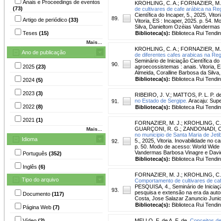
Anais e Proceedings de eventos
KROHLING, C. A.
;
FORNAZIER, M.
(73)
de cultivares de cafe arábica na R
Científica do Incaper, 5., 2025, Vit
89.
Artigo de periódico
(33)
Vitoria, ES : Incaper, 2025. p. 54.
Silva, Danieltom Ozéias Vandermas
Teses
(15)
Biblioteca(s):
Biblioteca Rui Tendi
Mais...
KROHLING, C. A.
;
FORNAZIER, M.
Ano de publicação
de diferentes cafes arabicas na Re
Seminário de Iniciação Científica do 
90.
2025
(23)
agroecossistemas : anais. Vitoria, 
Almeida, Coralline Barbosa da Silv
Biblioteca(s):
Biblioteca Rui Tendi
2024
(5)
2023
(3)
RIBEIRO, J. V.
;
MATTOS, P. L. P. de
no Estado de Sergipe.
Aracaju: Supe
91.
2022
(8)
Biblioteca(s):
Biblioteca Rui Tendi
2021
(1)
FORNAZIER, M. J.
;
KROHLING, C.
GUARÇONI, R. G.
;
ZANDONADI, C
Mais...
no municipio de Santa Maria de Jeti
Idioma
5., 2025, Vitoria. Inovabilidade no 
92.
p. 50. Modo de acesso: World Wide 
Vandermas Barbosa Vinagre e David
Português
(352)
Biblioteca(s):
Biblioteca Rui Tendi
Inglês
(6)
FORNAZIER, M. J.
;
KROHLING, C.
Tipo do arquivo
Comportamento de cultivares de cafe
PESQUISA, 4., Seminário de Iniciação
93.
pesquisa e extensão na era da automaç
Documento
(117)
Costa, Jose Salazar Zanuncio Juni
Biblioteca(s):
Biblioteca Rui Tendi
Página Web
(7)
Vídeo
(2)
MELLO, F. de A. F. de.
Conceitos de 