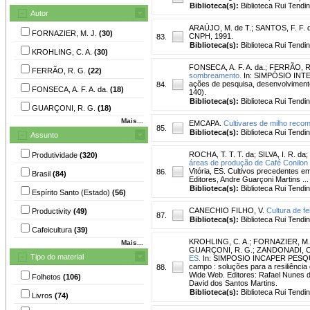
Biblioteca(s):
Biblioteca Rui Tendi
Autor
ARAÚJO, M. de T.
;
SANTOS, F. F. 
FORNAZIER, M. J.
(30)
CNPH, 1991.
83.
Biblioteca(s):
Biblioteca Rui Tendi
KROHLING, C. A.
(30)
FONSECA, A. F. A. da.
;
FERRÃO, R
FERRÃO, R. G.
(22)
sombreamento.
In: SIMPÓSIO INT
ações de pesquisa, desenvolvimento 
84.
FONSECA, A. F. A. da.
(18)
140).
Biblioteca(s):
Biblioteca Rui Tendi
GUARÇONI, R. G.
(18)
Mais...
EMCAPA.
Cultivares de milho reco
85.
Biblioteca(s):
Biblioteca Rui Tendi
Assunto
ROCHA, T. T. T. da
;
SILVA, I. R. da
;
Produtividade
(320)
áreas de produção de Café Conilon 
Vitória, ES. Cultivos precedentes e
86.
Brasil
(84)
Editores, Andre Guarçoni Martins ... [e
Biblioteca(s):
Biblioteca Rui Tendi
Espírito Santo (Estado)
(56)
CANECHIO FILHO, V.
Cultura de fei
Productivity
(49)
87.
Biblioteca(s):
Biblioteca Rui Tendi
Cafeicultura
(39)
KROHLING, C. A.
;
FORNAZIER, M.
Mais...
GUARÇONI, R. G.
;
ZANDONADI, C
Tipo do material
ES.
In: SIMPOSIO INCAPER PESQUISA, 
campo : soluções para a resiliência
88.
Wide Web. Editores: Rafael Nunes d
Folhetos
(106)
David dos Santos Martins.
Biblioteca(s):
Biblioteca Rui Tendi
Livros
(74)