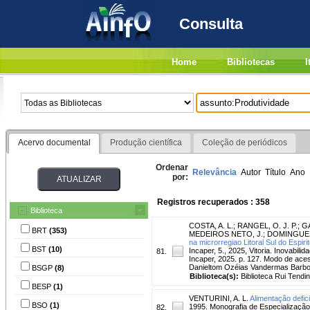
Consulta
Home
Bibliotecas
I
Acervo documental
Produção científica
Coleção de periódicos
Ordenar
Relevância
Autor
Título
Ano
por:
Registros recuperados : 358
Biblioteca
COSTA, A. L.
;
RANGEL, O. J. P.
;
GA
BRT
(353)
MEDEIROS NETO, J.
;
DOMINGUES,
na microrregiao Litoral Sul do Espiri
BST
(10)
Incaper, 5., 2025, Vitoria. Inovabili
81.
Incaper, 2025. p. 127. Modo de aces
Danieltom Ozéias Vandermas Barbos
BSGP
(8)
Biblioteca(s):
Biblioteca Rui Tendi
BESP
(1)
VENTURINI, A. L.
Alimentação defic
BSO
(1)
1995. Monografia de Especialização
82.