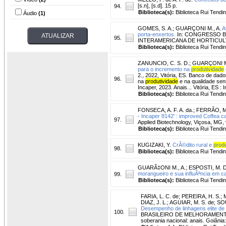
[s.n], [s.d]. 15 p.
94.
Biblioteca(s):
Biblioteca Rui Tendi
Áudio
(1)
GOMES, S. A.
;
GUARÇONI M., A.
A
porta-enxertos.
In: CONGRESSO B
95.
INTERAMERICANA DE HORTICULTURA T
Biblioteca(s):
Biblioteca Rui Tendi
ZANUNCIO, C. S. D.
;
GUARÇONI M.
para o incremento na
produtividade
2., 2022, Vitória, ES. Banco de dad
96.
na
produtividade
e na qualidade senso
Incaper, 2023. Anais... Vitória, ES : 
Biblioteca(s):
Biblioteca Rui Tendi
FONSECA, A. F. A. da.
;
FERRÃO, M.
- Incaper 8142' : improved Coffea can
97.
Applied Biotechnology, Viçosa, MG, v
Biblioteca(s):
Biblioteca Rui Tendi
KUGIZAKI, Y.
CrÃ©dito rural e
produ
98.
Biblioteca(s):
Biblioteca Rui Tendi
GUARÃ‡ONI M., A.
;
ESPOSTI, M. D
morangueiro e sua influÃªncia em ca
99.
Biblioteca(s):
Biblioteca Rui Tendi
FARIA, L. C. de
;
PEREIRA, H. S.
;
DIAZ, J. L.
;
AGUIAR, M. S. de
;
SOU
Desempenho de linhagens elite de
100.
BRASILEIRO DE MELHORAMENTO DE P
soberania nacional: anais. Goiâni