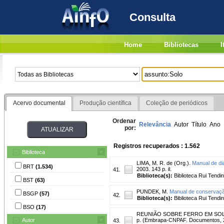
Consulta
Home
Bibliotecas
I
Acervo documental
Produção científica
Coleção de periódicos
Ordenar
Relevância
Autor
Título
Ano
por:
Registros recuperados : 1.562
Biblioteca
LIMA, M. R. de (Org.).
Manual de dia
BRT
(1.534)
2003. 143 p. il.
41.
Biblioteca(s):
Biblioteca Rui Tendi
BST
(63)
PUNDEK, M.
Manual de conservaç
BSGP
(57)
42.
Biblioteca(s):
Biblioteca Rui Tendi
BSO
(17)
REUNIÃO SOBRE FERRO EM SOLOS
Autor
p. (Embrapa-CNPAF. Documentos, 
43.