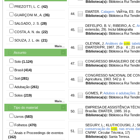
Biblioteca(s):
Biblioteca Rui Tendi
PREZOTTI, L. C.
(42)
EMATER.
Calagem.
VitÃ³ria, ES : E
44.
GUARÇONI M., A.
(35)
Biblioteca(s):
Biblioteca Rui Tendi
SALGADO, J. S.
(28)
DEFELIPO, B. V.
;
RIBEIRO, A. C.
An
extensão, 29). Inclui bibliografia
45.
COSTA, A. N. da.
(22)
Biblioteca(s):
Biblioteca Rui Tendi
SOUZA, J. L. de.
(21)
OLEYNIK, J.
Análises de
solo
: tabe
Mais...
EMATER/PR, 1987. 25 p. il. ; 21 c
46.
Biblioteca(s):
Biblioteca Rui Tendi
Assunto
CONGRESSO BRASILEIRO DE CI
Solo
(1.124)
47.
Biblioteca(s):
Biblioteca Rui Tendi
Brasil
(414)
CONGRESSO NACIONAL DE CO
Soil
(281)
Agricultura, 1963. 542 p. il.
48.
Biblioteca(s):
Biblioteca Rui Tendi
Adubação
(261)
GOMES, P.
Adubos e adubações.
2.
Solos
(219)
49.
Biblioteca(s):
Biblioteca Rui Tendi
Mais...
EMPRESA DE ASSISTÊNCIA TÉCN
Tipo do material
Brasília: EMATER, 1985. 16 p.
50.
Biblioteca(s):
Biblioteca Rui Tendi
Livros
(583)
Folhetos
(470)
SEGURY, L.
;
KLUTHCOUSKI, J.
;
SI
conservação do
solo
, nas ervas da
51.
CNPAF. Circular Técnica, 17)
Anais e Proceedings de eventos
Biblioteca(s):
Santa Teresa.
(162)