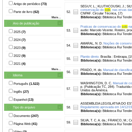
Artigo de periódico
(73)
SEGUY, L.
;
KLUTHCOUSKI, J.
;
SIL
conservação do
solo
, nas ervas da
Parte de livro
(62)
52.
CNPAF. Circular Técnica, 17)
Biblioteca(s):
Biblioteca Rui Tendi
Mais...
Ano de publicação
Praticas de conservacao do
solo
na
audio: Marcelo Vicente. Roteiro, p
53.
2025
(7)
Biblioteca(s):
Biblioteca Rui Tendi
2024
(7)
AMARAL, N. D.
Noções de conser
54.
Biblioteca(s):
Biblioteca Rui Tendi
2023
(9)
2022
(9)
Plantio direto.
Brasília : Embrapa, [19
55.
Biblioteca(s):
Biblioteca Rui Tendi
2021
(4)
Mais...
PRADO, H. do.
Manual de classifica
56.
Biblioteca(s):
Biblioteca Rui Tendi
Idioma
WASHINGTON, D. C.
Manual de c
Português
(1.522)
p. (Publicação TC, 284). Traduzida
57.
Unidos da América.
Inglês
(27)
Biblioteca(s):
Biblioteca Rui Tendi
Espanhol
(13)
ASSEMBLEIA LEGISLATIVA DO E
Regulamento aprovada em 14/12/19
Tipo do arquivo
58.
Biblioteca(s):
Biblioteca Rui Tendi
Documento
(247)
SILVA, T. C. A. da.
;
FRANCO, M.
;
C
59.
Página Web
(41)
Biblioteca(s):
Biblioteca Rui Tendi
Vídeo
(3)