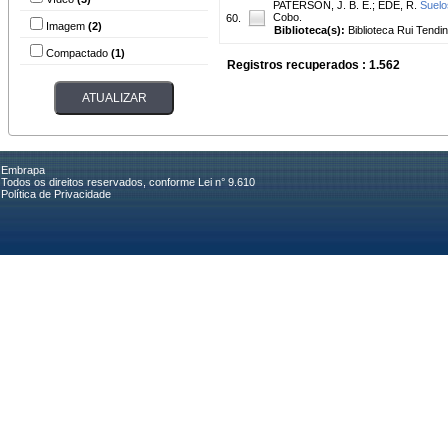
PATERSON, J. B. E.
;
EDE, R.
Suelo
Cobo.
60.
Imagem
(2)
Biblioteca(s):
Biblioteca Rui Tendi
Compactado
(1)
Registros recuperados : 1.562
Embrapa
Todos os direitos reservados, conforme Lei n° 9.610
Política de Privacidade